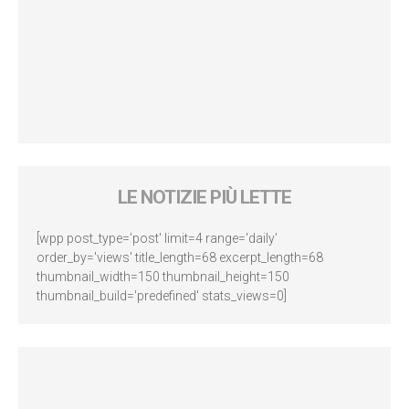
LE NOTIZIE PIÙ LETTE
[wpp post_type='post' limit=4 range='daily'
order_by='views' title_length=68 excerpt_length=68
thumbnail_width=150 thumbnail_height=150
thumbnail_build='predefined' stats_views=0]