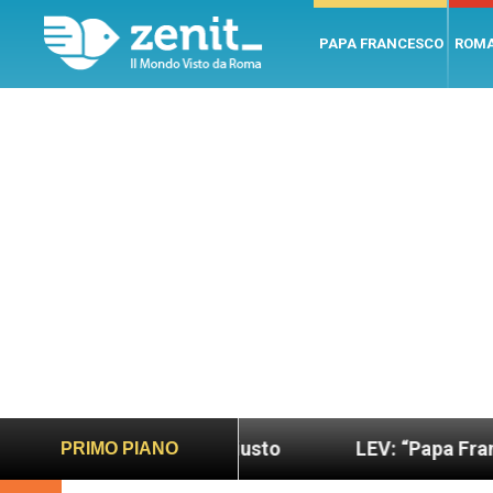
PAPA FRANCESCO
ROM
no e giusto
LEV: “Papa Francesco. Un uomo di p
PRIMO PIANO