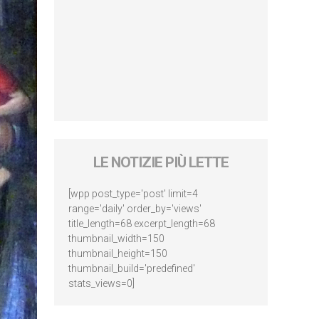
LE NOTIZIE PIÙ LETTE
[wpp post_type='post' limit=4
range='daily' order_by='views'
title_length=68 excerpt_length=68
thumbnail_width=150
thumbnail_height=150
thumbnail_build='predefined'
stats_views=0]