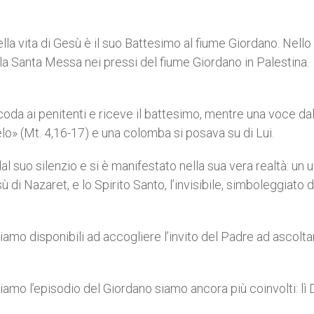
ella vita di Gesù è il suo Battesimo al fiume Giordano. Nello
la Santa Messa nei pressi del fiume Giordano in Palestina.
coda ai penitenti e riceve il battesimo, mentre una voce dal
telo» (Mt. 4,16-17) e una colomba si posava su di Lui.
al suo silenzio e si è manifestato nella sua vera realtà: un 
sù di Nazaret, e lo Spirito Santo, l’invisibile, simboleggiato d
amo disponibili ad accogliere l’invito del Padre ad ascoltar
iamo l’episodio del Giordano siamo ancora più coinvolti: lì D