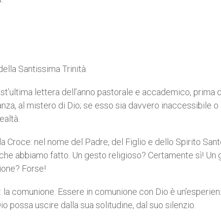
ella Santissima Trinità.
t’ultima lettera dell’anno pastorale e accademico, prima 
za, al mistero di Dio; se esso sia davvero inaccessibile o
ealtà.
a Croce: nel nome del Padre, del Figlio e dello Spirito Sant
he abbiamo fatto. Un gesto religioso? Certamente sì! Un 
ione? Forse!
o: la comunione. Essere in comunione con Dio è un’esperie
o possa uscire dalla sua solitudine, dal suo silenzio.