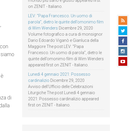
mondo più sano e giusto appeared first
on ZENIT - Italiano.
LEV: “Papa Francesco. Un uomo di
parola”, dietro le quinte dell’omonimo film
,
di Wim Wenders
Dicembre 29, 2020
Volume fotografico a cura di monsignor
Dario Edoardo Viganò e Gianluca della
 con
Maggiore The post LEV: “Papa
Francesco. Un uomo di parola”, dietro le
e siamo
quinte dell’omonimo film di Wim Wenders
appeared first on ZENIT - Italiano.
Lunedì 4 gennaio 2021: Possesso
 è
cardinalizio
Dicembre 29, 2020
Avviso dell’Ufficio delle Celebrazioni
Liturgiche The post Lunedì 4 gennaio
nza di
2021: Possesso cardinalizio appeared
dalla
first on ZENIT - Italiano.