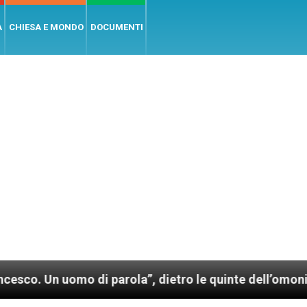
A
CHIESA E MONDO
DOCUMENTI
arola”, dietro le quinte dell’omonimo film di Wim Wen