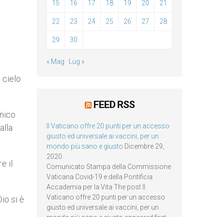
15
16
17
18
19
20
21
22
23
24
25
26
27
28
29
30
« Mag
Lug »
 cielo
FEED RSS
unico
Il Vaticano offre 20 punti per un accesso
alla
giusto ed universale ai vaccini, per un
mondo più sano e giusto
Dicembre 29,
2020
e il
Comunicato Stampa della Commissione
Vaticana Covid-19 e della Pontificia
Accademia per la Vita The post Il
Vaticano offre 20 punti per un accesso
io si è
giusto ed universale ai vaccini, per un