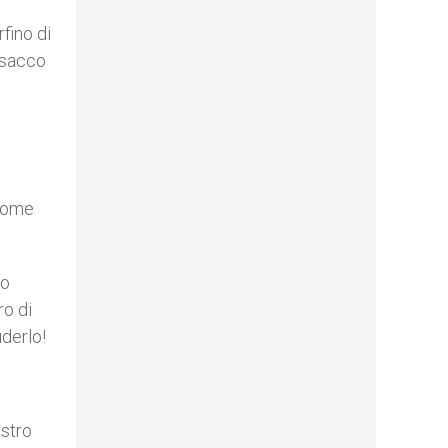
rfino di
 Isacco
 come
mo
ro di
uderlo!
o