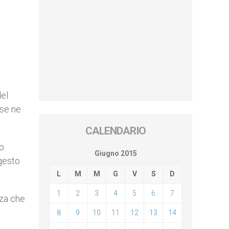
del
 se ne
CALENDARIO
o.
Giugno 2015
gesto
L
M
M
G
V
S
D
1
2
3
4
5
6
7
nza che
8
9
10
11
12
13
14