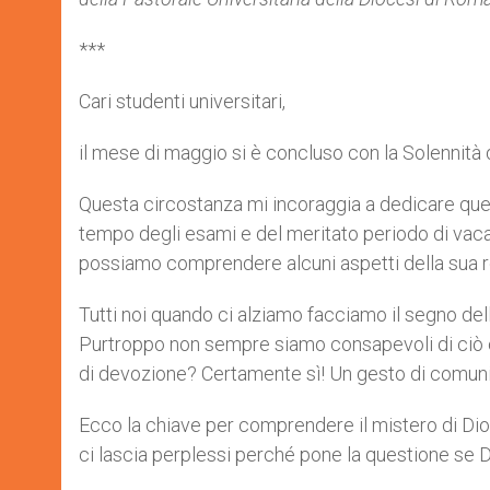
r
***
Cari studenti universitari,
il mese di maggio si è concluso con la Solennità d
Questa circostanza mi incoraggia a dedicare ques
tempo degli esami e del meritato periodo di vacan
possiamo comprendere alcuni aspetti della sua r
Tutti noi quando ci alziamo facciamo il segno dell
Purtroppo non sempre siamo consapevoli di ciò c
di devozione? Certamente sì! Un gesto di comun
Ecco la chiave per comprendere il mistero di Di
ci lascia perplessi perché pone la questione se Di