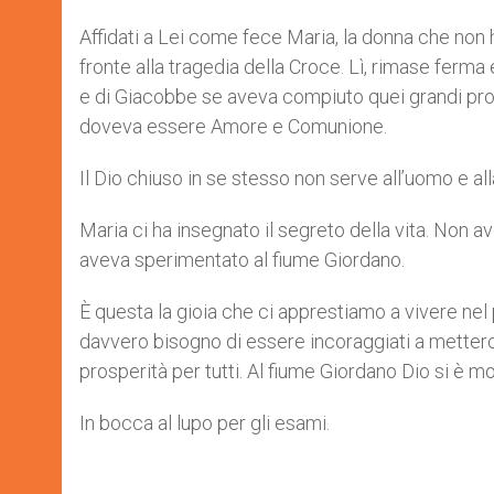
Affidati a Lei come fece Maria, la donna che non ha
fronte alla tragedia della Croce. Lì, rimase ferm
e di Giacobbe se aveva compiuto quei grandi prod
doveva essere Amore e Comunione.
Il Dio chiuso in se stesso non serve all’uomo e a
Maria ci ha insegnato il segreto della vita. Non 
aveva sperimentato al fiume Giordano.
È questa la gioia che ci apprestiamo a vivere nel
davvero bisogno di essere incoraggiati a metterci 
prosperità per tutti. Al fiume Giordano Dio si è m
In bocca al lupo per gli esami.
Vo