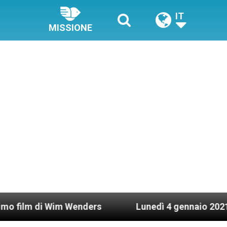
IT
MISSIONE
ders
Lunedì 4 gennaio 2021: Possesso cardinal