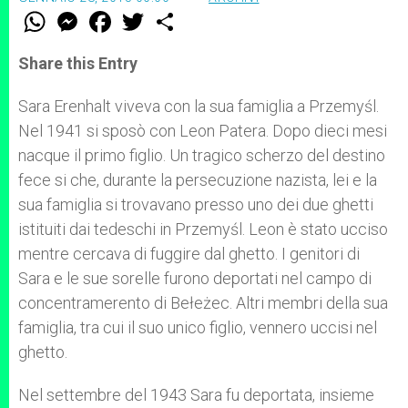
W
M
F
T
S
h
e
a
w
h
a
s
c
i
a
t
s
e
t
r
Share this Entry
s
e
b
t
e
A
n
o
e
p
g
o
r
Sara Erenhalt viveva con la sua famiglia a Przemyśl.
p
e
k
Nel 1941 si sposò con Leon Patera. Dopo dieci mesi
r
nacque il primo figlio. Un tragico scherzo del destino
fece si che, durante la persecuzione nazista, lei e la
sua famiglia si trovavano presso uno dei due ghetti
istituiti dai tedeschi in Przemyśl. Leon è stato ucciso
mentre cercava di fuggire dal ghetto. I genitori di
Sara e le sue sorelle furono deportati nel campo di
concentramerento di Bełeżec. Altri membri della sua
famiglia, tra cui il suo unico figlio, vennero uccisi nel
ghetto.
Nel settembre del 1943 Sara fu deportata, insieme