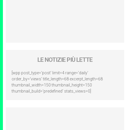
LE NOTIZIE PIÙ LETTE
[wpp post_type='post' limit=4 range='daily'
order_by='views' title_length=68 excerpt_length=68
thumbnail_width=150 thumbnail_height=150
thumbnail_build='predefined' stats_views=0]