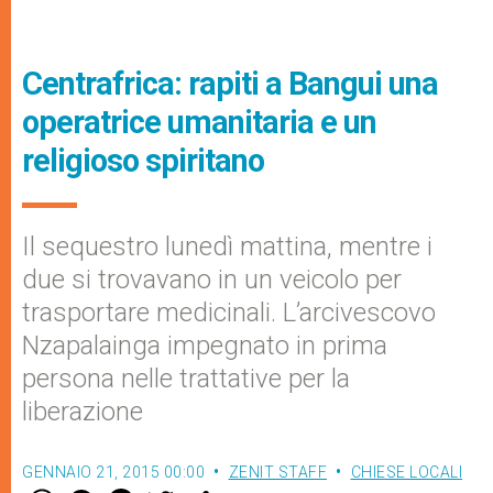
Centrafrica: rapiti a Bangui una
operatrice umanitaria e un
religioso spiritano
Il sequestro lunedì mattina, mentre i
due si trovavano in un veicolo per
trasportare medicinali. L’arcivescovo
Nzapalainga impegnato in prima
persona nelle trattative per la
liberazione
GENNAIO 21, 2015 00:00
ZENIT STAFF
CHIESE LOCALI
W
M
F
T
S