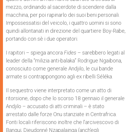
mezzo, ordinando al sacerdote di scendere dalla
macchina, per poi rapinarlo dei suoi beni personali.
Impossessatisi del veicolo, i quattro uomini si sono
quindi allontanati in direzione del quartiere Boy-Rabe,
portando con sè i due operatori.
I rapitori – spiega ancora
Fides
– sarebbero legati al
leader della “milizia anti-balaka” Rodrigue Ngaibona,
conosciuto come generale Andjilo, le cui bande
armate si contrappongono agli ex ribelli Séléka.
Il sequestro viene interpretato come un atto di
ritorsione, dopo che lo scorso 18 gennaio il generale
Andjilo – accusato di atti criminali – è stato
arrestato dalle forze Onu stanziate in Centrafrica.
Fonti locali riferiscono inoltre che l’arcivescovo di
Bangui, Dieudonné Nzapalainga (anch’egli