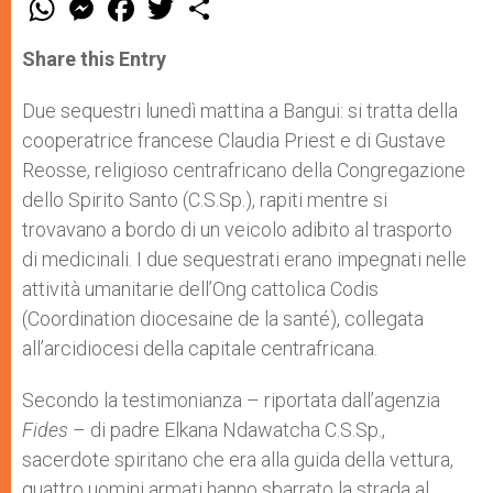
h
e
a
w
h
a
s
c
i
a
t
s
e
t
r
Share this Entry
s
e
b
t
e
A
n
o
e
p
g
o
r
Due sequestri lunedì mattina a Bangui: si tratta della
p
e
k
cooperatrice francese Claudia Priest e di Gustave
r
Reosse, religioso centrafricano della Congregazione
dello Spirito Santo (C.S.Sp.), rapiti mentre si
trovavano a bordo di un veicolo adibito al trasporto
di medicinali. I due sequestrati erano impegnati nelle
attività umanitarie dell’Ong cattolica Codis
(Coordination diocesaine de la santé), collegata
all’arcidiocesi della capitale centrafricana.
Secondo la testimonianza – riportata dall’agenzia
Fides
– di padre Elkana Ndawatcha C.S.Sp.,
sacerdote spiritano che era alla guida della vettura,
quattro uomini armati hanno sbarrato la strada al