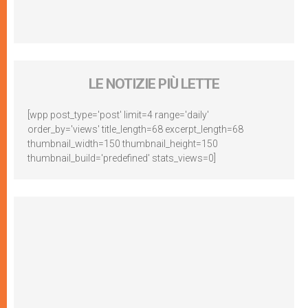
LE NOTIZIE PIÙ LETTE
[wpp post_type='post' limit=4 range='daily'
order_by='views' title_length=68 excerpt_length=68
thumbnail_width=150 thumbnail_height=150
thumbnail_build='predefined' stats_views=0]