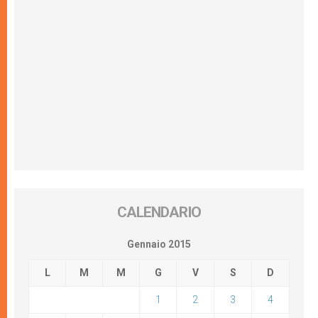
CALENDARIO
Gennaio 2015
L
M
M
G
V
S
D
1
2
3
4