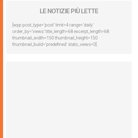
LE NOTIZIE PIÙ LETTE
[wpp post_type='post' limit=4 range='daily'
order_by='views' title_length=68 excerpt_length=68
thumbnail_width=150 thumbnail_height=150
thumbnail_build='predefined' stats_views=0]