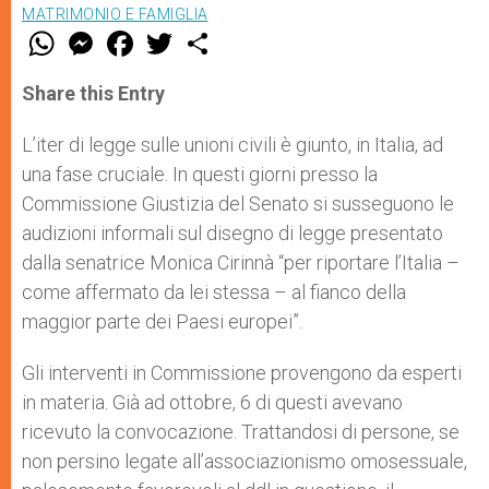
MATRIMONIO E FAMIGLIA
W
M
F
T
S
h
e
a
w
h
a
s
c
i
a
t
s
e
t
r
Share this Entry
s
e
b
t
e
A
n
o
e
p
g
o
r
L’iter di legge sulle unioni civili è giunto, in Italia, ad
p
e
k
una fase cruciale. In questi giorni presso la
r
Commissione Giustizia del Senato si susseguono le
audizioni informali sul disegno di legge presentato
dalla senatrice Monica Cirinnà “per riportare l’Italia –
come affermato da lei stessa – al fianco della
maggior parte dei Paesi europei”.
Gli interventi in Commissione provengono da esperti
in materia. Già ad ottobre, 6 di questi avevano
ricevuto la convocazione. Trattandosi di persone, se
non persino legate all’associazionismo omosessuale,