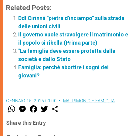
Related Posts:
Ddl Cirinnà "pietra d'inciampo" sulla strada
delle unioni civili
Il governo vuole stravolgere il matrimonio e
il popolo si ribella (Prima parte)
"La famiglia deve essere protetta dalla
società e dallo Stato"
Famiglia: perché abortire i sogni dei
giovani?
GENNAIO 15, 2015 00:00
MATRIMONIO E FAMIGLIA
W
M
F
T
S
h
e
a
w
h
a
s
c
i
a
t
s
e
t
r
Share this Entry
s
e
b
t
e
A
n
o
e
p
g
o
r