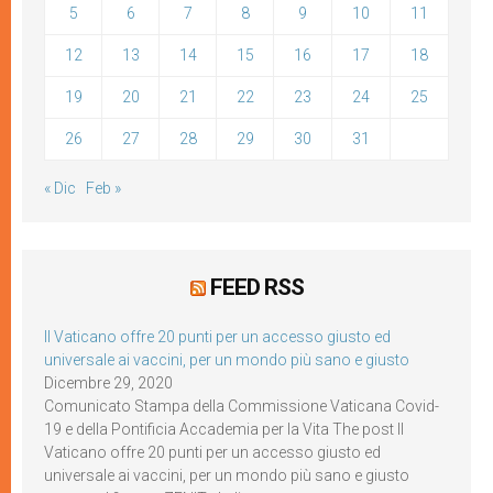
5
6
7
8
9
10
11
12
13
14
15
16
17
18
19
20
21
22
23
24
25
26
27
28
29
30
31
« Dic
Feb »
FEED RSS
Il Vaticano offre 20 punti per un accesso giusto ed
universale ai vaccini, per un mondo più sano e giusto
Dicembre 29, 2020
Comunicato Stampa della Commissione Vaticana Covid-
19 e della Pontificia Accademia per la Vita The post Il
Vaticano offre 20 punti per un accesso giusto ed
universale ai vaccini, per un mondo più sano e giusto