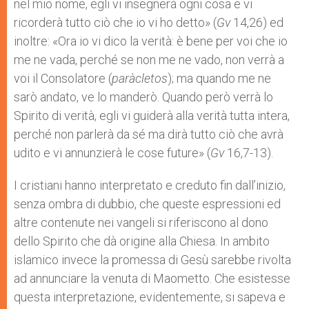
nel mio nome, egli vi insegnerà ogni cosa e vi
ricorderà tutto ciò che io vi ho detto» (
Gv
14,26) ed
inoltre: «Ora io vi dico la verità: è bene per voi che io
me ne vada, perché se non me ne vado, non verrà a
voi il Consolatore (
paràcletos
); ma quando me ne
sarò andato, ve lo manderò. Quando però verrà lo
Spirito di verità, egli vi guiderà alla verità tutta intera,
perché non parlerà da sé ma dirà tutto ciò che avrà
udito e vi annunzierà le cose future» (
Gv
16,7-13).
I cristiani hanno interpretato e creduto fin dall’inizio,
senza ombra di dubbio, che queste espressioni ed
altre contenute nei vangeli si riferiscono al dono
dello Spirito che dà origine alla Chiesa. In ambito
islamico invece la promessa di Gesù sarebbe rivolta
ad annunciare la venuta di Maometto. Che esistesse
questa interpretazione, evidentemente, si sapeva e