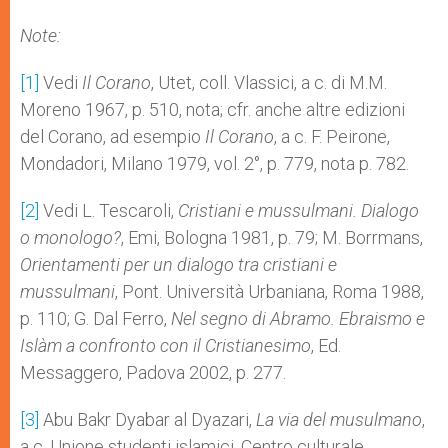
Note:
[1]
Vedi
Il Corano
, Utet, coll. Vlassici, a c. di M.M.
Moreno 1967, p. 510, nota; cfr. anche altre edizioni
del Corano, ad esempio
Il Corano
, a c. F. Peirone,
Mondadori, Milano 1979, vol. 2°, p. 779, nota p. 782.
[2]
Vedi L. Tescaroli,
Cristiani e mussulmani. Dialogo
o monologo?
, Emi, Bologna 1981, p. 79; M. Borrmans,
Orientamenti per un dialogo tra cristiani e
mussulmani
, Pont. Università Urbaniana, Roma 1988,
p. 110; G. Dal Ferro,
Nel segno di Abramo. Ebraismo e
Islàm a confronto con il Cristianesimo
, Ed.
Messaggero, Padova 2002, p. 277.
[3]
Abu Bakr Dyabar al Dyazari,
La via del musulmano
,
a c. Unione studenti islamici, Centro culturale