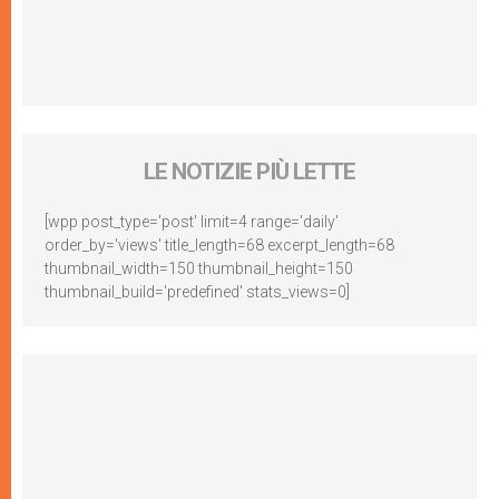
LE NOTIZIE PIÙ LETTE
[wpp post_type='post' limit=4 range='daily'
order_by='views' title_length=68 excerpt_length=68
thumbnail_width=150 thumbnail_height=150
thumbnail_build='predefined' stats_views=0]