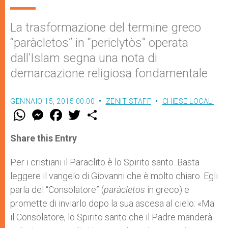
La trasformazione del termine greco
“paràcletos” in “periclytòs” operata
dall’Islam segna una nota di
demarcazione religiosa fondamentale
GENNAIO 15, 2015 00:00
ZENIT STAFF
CHIESE LOCALI
W
M
F
T
S
h
e
a
w
h
a
s
c
i
a
t
s
e
t
r
Share this Entry
s
e
b
t
e
A
n
o
e
p
g
o
r
Per i cristiani il Paraclito è lo Spirito santo. Basta
p
e
k
leggere il vangelo di Giovanni che è molto chiaro. Egli
r
parla del “Consolatore” (
paràcletos
in greco) e
promette di inviarlo dopo la sua ascesa al cielo: «Ma
il Consolatore, lo Spirito santo che il Padre manderà