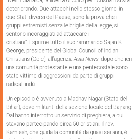
“Nell’India laica, la libertà di culto per i cristiani si sta
p
e
k
deteriorando. Due attacchi nello stesso giorno, in
r
due Stati diversi del Paese, sono la prova che i
gruppi estremisti senza le briglie della legge, si
sentono incoraggiati ad attaccare i
cristiani”. Esprime tutto il suo rammarico Sajan K.
George, presidente del Global Council of Indian
Christians (Gcic), all’agenzia
Asia News
, dopo che ieri
una comunità protestante e una pentecostale sono
state vittime di aggressioni da parte di gruppi
radicali indù.
Un episodio è avvenuto a Madhav Nagar (Stato del
Bihar), dove militanti della sezione locale del Bajrang
Dal hanno interrotto un servizio di preghiera, a cui
stavano partecipando circa 50 cristiani. Il rev.
Kamlesh, che guida la comunità da quasi sei anni, è