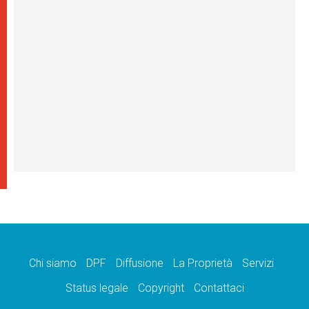
Chi siamo
DPF
Diffusione
La Proprietà
Servizi
Status legale
Copyright
Contattaci