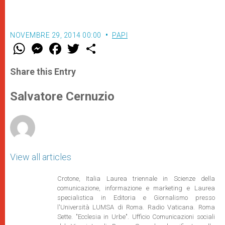
NOVEMBRE 29, 2014 00:00
PAPI
W
M
F
T
S
h
e
a
w
h
a
s
c
i
a
t
s
e
t
r
Share this Entry
s
e
b
t
e
A
n
o
e
p
g
o
r
Salvatore Cernuzio
p
e
k
r
View all articles
Crotone, Italia Laurea triennale in Scienze della
comunicazione, informazione e marketing e Laurea
specialistica in Editoria e Giornalismo presso
l'Università LUMSA di Roma. Radio Vaticana. Roma
Sette. "Ecclesia in Urbe". Ufficio Comunicazioni sociali