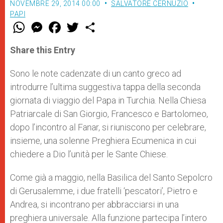
NOVEMBRE 29, 2014 00:00
SALVATORE CERNUZIO
PAPI
W
M
F
T
S
h
e
a
w
h
a
s
c
i
a
t
s
e
t
r
Share this Entry
s
e
b
t
e
A
n
o
e
p
g
o
r
Sono le note cadenzate di un canto greco ad
p
e
k
introdurre l’ultima suggestiva tappa della seconda
r
giornata di viaggio del Papa in Turchia. Nella Chiesa
Patriarcale di San Giorgio, Francesco e Bartolomeo,
dopo l’incontro al Fanar, si riuniscono per celebrare,
insieme, una solenne Preghiera Ecumenica in cui
chiedere a Dio l’unità per le Sante Chiese.
Come già a maggio, nella Basilica del Santo Sepolcro
di Gerusalemme, i due fratelli ‘pescatori’, Pietro e
Andrea, si incontrano per abbracciarsi in una
preghiera universale. Alla funzione partecipa l’intero