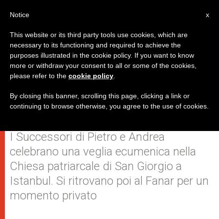
IT
Notice
x
This website or its third party tools use cookies, which are
necessary to its functioning and required to achieve the
purposes illustrated in the cookie policy. If you want to know
"Benedica me e la Chiesa di
more or withdraw your consent to all or some of the cookies,
please refer to the
cookie policy
.
Roma". E Francesco china il capo
davanti a Bartolomeo
By closing this banner, scrolling this page, clicking a link or
continuing to browse otherwise, you agree to the use of cookies.
I Successori di Pietro e Andrea
celebrano una veglia ecumenica nella
Chiesa patriarcale di San Giorgio a
Istanbul. Si ritrovano poi al Fanar per un
momento privato