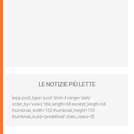
LE NOTIZIE PIÙ LETTE
[wpp post_type='post' limit=4 range='daily'
order_by='views' title_length=68 excerpt_length=68
thumbnail_width=150 thumbnail_height=150
thumbnail_build='predefined' stats_views=0]