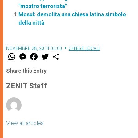
"mostro terrorista"
Mosul: demolita una chiesa latina simbolo
della città
NOVEMBRE 28, 2014 00:00
CHIESE LOCALI
W
M
F
T
S
h
e
a
w
h
a
s
c
i
a
t
s
e
t
r
Share this Entry
s
e
b
t
e
A
n
o
e
p
g
o
r
ZENIT Staff
p
e
k
r
View all articles