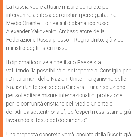
A
n
o
e
p
g
o
r
La Russia vuole attuare misure concrete per
p
e
k
intervenire a difesa dei cristiani perseguitati nel
r
Medio Oriente. Lo rivela il diplomatico russo
Alexander Yakovenko, Ambasciatore della
Federazione Russa presso il Regno Unito, già vice-
ministro degli Esteri russo.
Il diplomatico rivela che il suo Paese sta
valutando “la possibilità di sottoporre al Consiglio per
i Diritti umani delle Nazioni Unite – organismo delle
Nazioni Unite con sede a Ginevra – una risoluzione
per sollecitare misure internazionali di protezione
per le comunità cristiane del Medio Oriente e
dell’Africa settentrionale”, ed “esperti russi stanno già
lavorando al testo del documento”.
Una proposta concreta verrà lanciata dalla Russia già