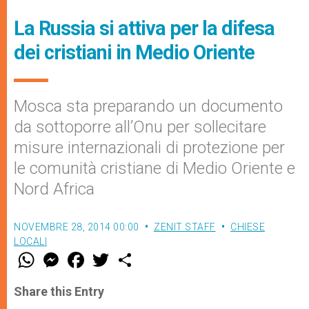
La Russia si attiva per la difesa
dei cristiani in Medio Oriente
Mosca sta preparando un documento
da sottoporre all’Onu per sollecitare
misure internazionali di protezione per
le comunità cristiane di Medio Oriente e
Nord Africa
NOVEMBRE 28, 2014 00:00
ZENIT STAFF
CHIESE
LOCALI
W
M
F
T
S
h
e
a
w
h
a
s
c
i
a
t
s
e
t
r
Share this Entry
s
e
b
t
e