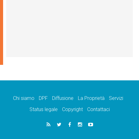
Chi siamo
DPF
Diffusione
La Proprietà
Servizi
Status legale
Copyright
Contattaci