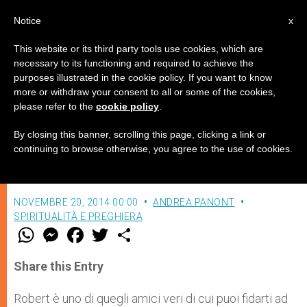
IT
Notice
x
This website or its third party tools use cookies, which are
necessary to its functioning and required to achieve the
purposes illustrated in the cookie policy. If you want to know
Robert si regala
more or withdraw your consent to all or some of the cookies,
please refer to the
cookie policy
.
By closing this banner, scrolling this page, clicking a link or
Dio gradisce, sì, tutte le opere che fai,
continuing to browse otherwise, you agree to the use of cookies.
ma il dono più bello sei tu: Dio vuole te
NOVEMBRE 20, 2014 00:00
ANDREA PANONT
SPIRITUALITÀ E PREGHIERA
W
M
F
T
S
h
e
a
w
h
a
s
c
i
a
t
s
e
t
r
Share this Entry
s
e
b
t
e
A
n
o
e
p
g
o
r
Robert è uno di quegli amici veri di cui puoi fidarti ad
p
e
k