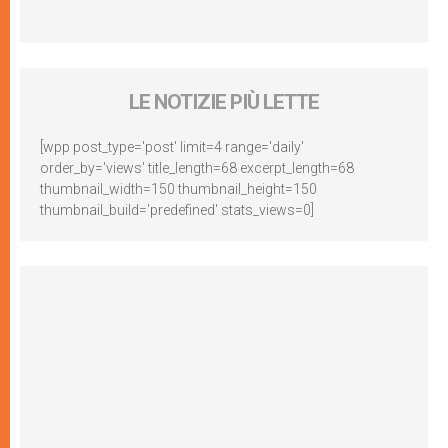
LE NOTIZIE PIÙ LETTE
[wpp post_type='post' limit=4 range='daily'
order_by='views' title_length=68 excerpt_length=68
thumbnail_width=150 thumbnail_height=150
thumbnail_build='predefined' stats_views=0]