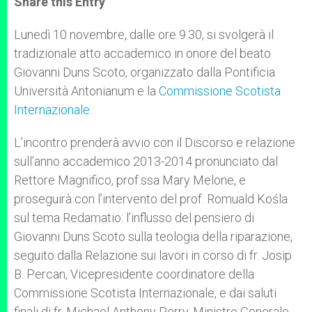
Share this Entry
s
e
b
t
e
A
n
o
e
p
g
o
r
Lunedì 10 novembre, dalle ore 9.30, si svolgerà il
p
e
k
tradizionale atto accademico in onore del beato
r
Giovanni Duns Scoto, organizzato dalla Pontificia
Università Antonianum e la
Commissione Scotista
Internazionale
.
L’incontro prenderà avvio con il Discorso e relazione
sull’anno accademico 2013-2014 pronunciato dal
Rettore Magnifico, prof.ssa Mary Melone, e
proseguirà con l’intervento del prof. Romuald Kośla
sul tema Redamatio: l’influsso del pensiero di
Giovanni Duns Scoto sulla teologia della riparazione,
seguito dalla Relazione sui lavori in corso di fr. Josip
B. Percan, Vicepresidente coordinatore della
Commissione Scotista Internazionale, e dai saluti
finali di fr. Michael Anthony Perry, Ministro Generale