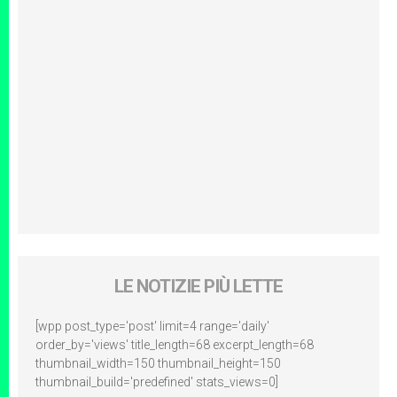
LE NOTIZIE PIÙ LETTE
[wpp post_type='post' limit=4 range='daily'
order_by='views' title_length=68 excerpt_length=68
thumbnail_width=150 thumbnail_height=150
thumbnail_build='predefined' stats_views=0]