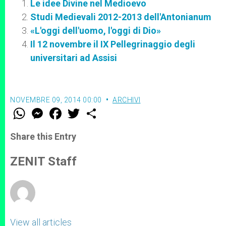
Le idee Divine nel Medioevo
Studi Medievali 2012-2013 dell'Antonianum
«L'oggi dell'uomo, l'oggi di Dio»
Il 12 novembre il IX Pellegrinaggio degli
universitari ad Assisi
NOVEMBRE 09, 2014 00:00
ARCHIVI
W
M
F
T
S
h
e
a
w
h
a
s
c
i
a
t
s
e
t
r
Share this Entry
s
e
b
t
e
A
n
o
e
p
g
o
r
ZENIT Staff
p
e
k
r
View all articles