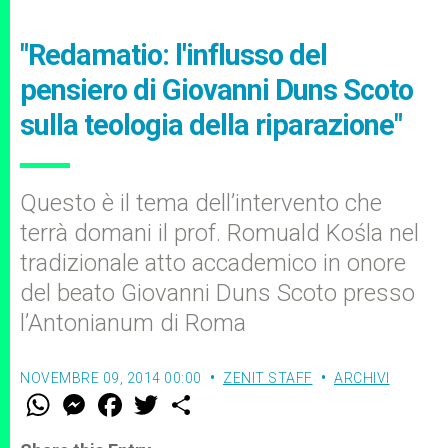
"Redamatio: l'influsso del
pensiero di Giovanni Duns Scoto
sulla teologia della riparazione"
Questo è il tema dell’intervento che
terrà domani il prof. Romuald Kośla nel
tradizionale atto accademico in onore
del beato Giovanni Duns Scoto presso
l’Antonianum di Roma
NOVEMBRE 09, 2014 00:00
ZENIT STAFF
ARCHIVI
W
M
F
T
S
h
e
a
w
h
a
s
c
i
a
t
s
e
t
r