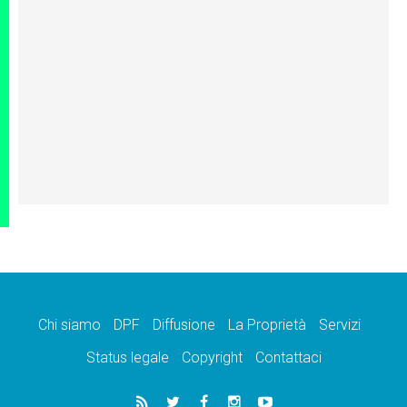
Chi siamo
DPF
Diffusione
La Proprietà
Servizi
Status legale
Copyright
Contattaci