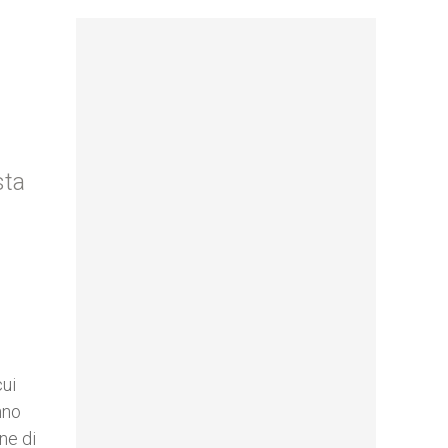
sta
cui
nno
ne di