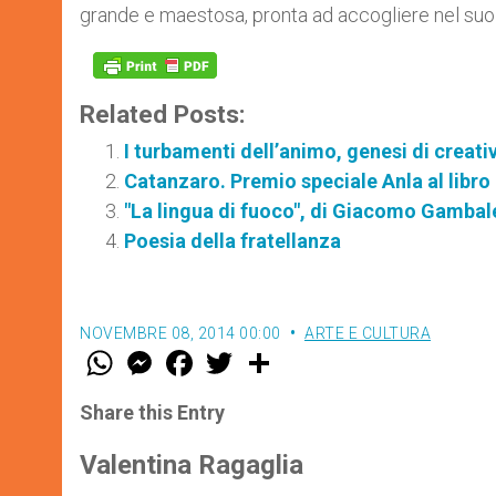
grande e maestosa, pronta ad accogliere nel suo 
Related Posts:
I turbamenti dell’animo, genesi di creativ
Catanzaro. Premio speciale Anla al libro 
"La lingua di fuoco", di Giacomo Gambal
Poesia della fratellanza
NOVEMBRE 08, 2014 00:00
ARTE E CULTURA
W
M
F
T
S
h
e
a
w
h
a
s
c
i
a
t
s
e
t
r
Share this Entry
s
e
b
t
e
A
n
o
e
p
g
o
r
Valentina Ragaglia
p
e
k
r