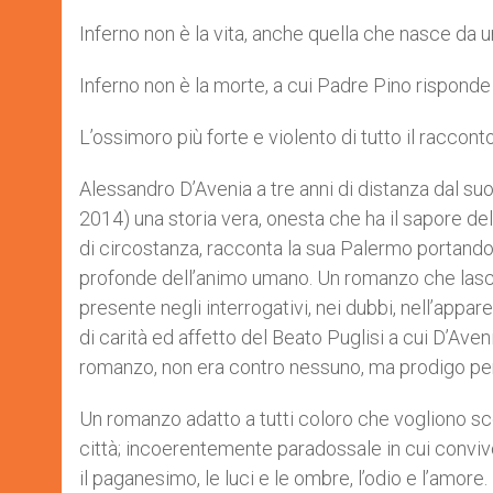
Inferno non è la vita, anche quella che nasce da
Inferno non è la morte, a cui Padre Pino risponde
L’ossimoro più forte e violento di tutto il raccont
Alessandro D’Avenia a tre anni di distanza dal su
2014) una storia vera, onesta che ha il sapore de
di circostanza, racconta la sua Palermo portando i
profonde dell’animo umano. Un romanzo che lascia
presente negli interrogativi, nei dubbi, nell’appa
di carità ed affetto del Beato Puglisi a cui D’Ave
romanzo, non era contro nessuno, ma prodigo per
Un romanzo adatto a tutti coloro che vogliono sc
città; incoerentemente paradossale in cui convivon
il paganesimo, le luci e le ombre, l’odio e l’am