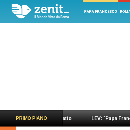
PAPA FRANCESCO
ROM
o più sano e giusto
LEV: “Papa Francesco. Un uo
PRIMO PIANO