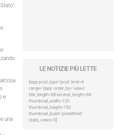
“Stato”
 e
er
izzando
LE NOTIZIE PIÙ LETTE
ualcosa
[wpp post_type='post' limit=4
in
range='daily' order_by='views'
title_length=68 excerpt_length=68
o e
thumbnail_width=150
thumbnail_height=150
thumbnail_build='predefined'
ne una
stats_views=0]