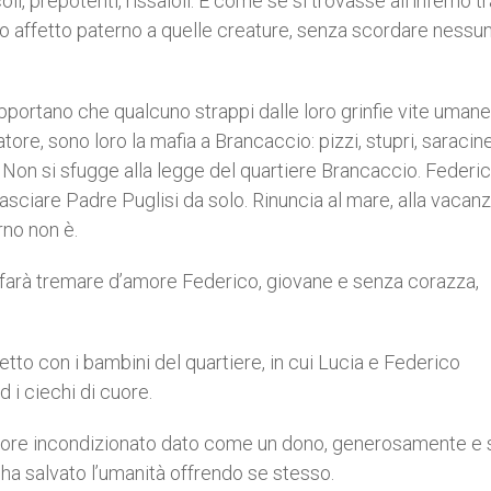
, prepotenti, rissaioli. È come se si trovasse all’inferno tr
uo affetto paterno a quelle creature, senza scordare nessun
opportano che qualcuno strappi dalle loro grinfie vite umane
tore, sono loro la mafia a Brancaccio: pizzi, stupri, saraci
le. Non si sfugge alla legge del quartiere Brancaccio. Federic
ciare Padre Puglisi da solo. Rinuncia al mare, alla vacanz
erno non è.
 farà tremare d’amore Federico, giovane e senza corazza,
fetto con i bambini del quartiere, in cui Lucia e Federico
 i ciechi di cuore.
n amore incondizionato dato come un dono, generosamente e
ha salvato l’umanità offrendo se stesso.