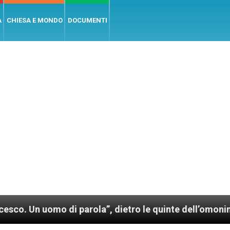
A
CHIESA E MONDO
DOCUMENTI
mo di parola”, dietro le quinte dell’omonimo film di 