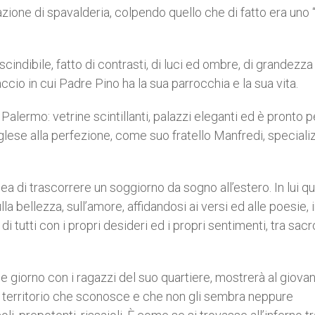
zione di spavalderia, colpendo quello che di fatto era uno 
indibile, fatto di contrasti, di luci ed ombre, di grandezza
ccio in cui Padre Pino ha la sua parrocchia e la sua vita.
 Palermo: vetrine scintillanti, palazzi eleganti ed è pronto p
inglese alla perfezione, come suo fratello Manfredi, special
 di trascorrere un soggiorno da sogno all’estero. In lui q
lla bellezza, sull’amore, affidandosi ai versi ed alle poesie, 
di tutti con i propri desideri ed i propri sentimenti, tra sacr
e giorno con i ragazzi del suo quartiere, mostrerà al giova
n territorio che sconosce e che non gli sembra neppure