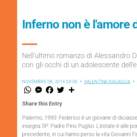
Inferno non è l'amore di
Nell’ultimo romanzo di Alessandro D’A
con gli occhi di un adolescente dell’
NOVEMBRE 08, 2014 00:00
VALENTINA RAGAGLIA
W
M
F
T
S
h
e
a
w
h
a
s
c
i
a
t
s
e
t
r
Share this Entry
s
e
b
t
e
A
n
o
e
p
g
o
r
Palermo, 1993. Federico è un giovane di diciassett
p
e
k
insegna 3P: Padre Pino Puglisi. L’estate è alle port
r
precedente, in cui hanno perso la vita Giovanni 