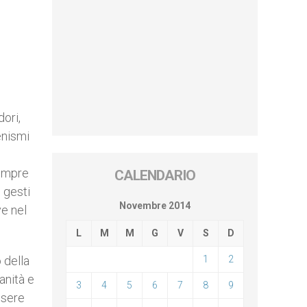
ori,
enismi
sempre
CALENDARIO
 gesti
Novembre 2014
ve nel
L
M
M
G
V
S
D
 della
1
2
anità e
3
4
5
6
7
8
9
ssere