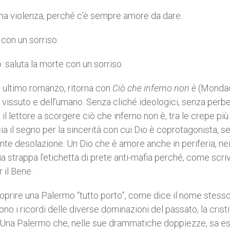
 una violenza, perché c’è sempre amore da dare.
 con un sorriso.
o: saluta la morte con un sorriso.
o ultimo romanzo, ritorna con
Ciò che inferno non è
(Mondad
l vissuto e dell’umano. Senza cliché ideologici, senza perb
l lettore a scorgere ciò che inferno non è, tra le crepe più
 il segno per la sincerità con cui Dio è coprotagonista, 
rente desolazione. Un Dio che è amore anche in periferia, nei
nia strappa l’etichetta di prete anti-mafia perché, come scri
 il Bene.
oprire una Palermo “tutto porto”, come dice il nome stesso
o i ricordi delle diverse dominazioni del passato, la cristi
ore. Una Palermo che, nelle sue drammatiche doppiezze, sa e