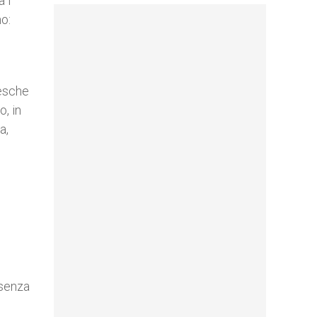
a i
o:
nesche
o, in
a,
 senza