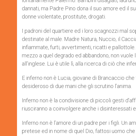
lontanamente Palermo. Bambini disagiati, ladruncoli
dannati, ma Padre Pino dona il suo amore ed il s
donne violentate, prostitute, drogati.
I padroni del quartiere ed i loro scagnozzi mal s
destinate al male. Madre Natura, Nuccio, il Caccia
infiammate, furti, avvertimenti, ricatti e pallotto
mezzo a quel degrado ed abbandono, non vuole las
all’inglese. Lui è utile lì, alla ricerca di ciò che inf
E inferno non è Lucia, giovane di Brancaccio che
desideroso di due mani che gli scrutino l’anima.
Inferno non è la condivisione di piccoli gesti d’af
riusciranno a coinvolgere anche i disinteressati ed
Inferno non è l’amore di un padre per i figli. U
pretese ed in nome di quel Dio, fattosi uomo che 