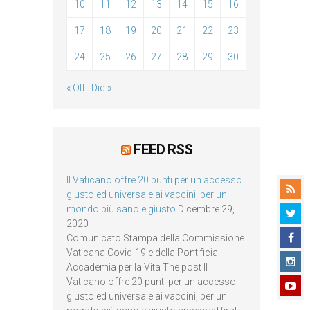
10
11
12
13
14
15
16
17
18
19
20
21
22
23
24
25
26
27
28
29
30
« Ott
Dic »
FEED RSS
Il Vaticano offre 20 punti per un accesso
giusto ed universale ai vaccini, per un
mondo più sano e giusto
Dicembre 29,
2020
Comunicato Stampa della Commissione
Vaticana Covid-19 e della Pontificia
Accademia per la Vita The post Il
Vaticano offre 20 punti per un accesso
giusto ed universale ai vaccini, per un