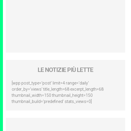
LE NOTIZIE PIÙ LETTE
[wpp post_type='post' limit=4 range='daily'
order_by='views' title_length=68 excerpt_length=68
thumbnail_width=150 thumbnail_height=150
thumbnail_build='predefined' stats_views=0]