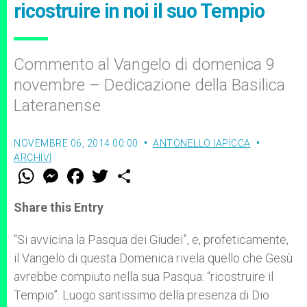
ricostruire in noi il suo Tempio
Commento al Vangelo di domenica 9
novembre – Dedicazione della Basilica
Lateranense
NOVEMBRE 06, 2014 00:00
ANTONELLO IAPICCA
ARCHIVI
W
M
F
T
S
h
e
a
w
h
a
s
c
i
a
t
s
e
t
r
Share this Entry
s
e
b
t
e
A
n
o
e
p
g
o
r
“Si avvicina la Pasqua dei Giudei”, e, profeticamente,
p
e
k
il Vangelo di questa Domenica rivela quello che Gesù
r
avrebbe compiuto nella sua Pasqua: “ricostruire il
Tempio”. Luogo santissimo della presenza di Dio