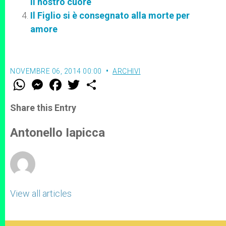
il nostro cuore
Il Figlio si è consegnato alla morte per
amore
NOVEMBRE 06, 2014 00:00
ARCHIVI
W
M
F
T
S
h
e
a
w
h
a
s
c
i
a
t
s
e
t
r
Share this Entry
s
e
b
t
e
A
n
o
e
p
g
o
r
Antonello Iapicca
p
e
k
r
View all articles