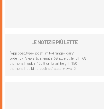
LE NOTIZIE PIÙ LETTE
[wpp post_type='post' limit=4 range='daily'
order_by='views' title_length=68 excerpt_length=68
thumbnail_width=150 thumbnail_height=150
thumbnail_build='predefined' stats_views=0]