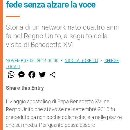
fede senza alzare la voce
Storia di un network nato quattro anni
fa nel Regno Unito, a seguito della
visita di Benedetto XVI
NOVEMBRE 06, 2014 00:00
NICOLA ROSETTI
CHIESE
LOCALI
W
M
F
T
S
h
e
a
w
h
a
s
c
i
a
t
s
e
t
r
Share this Entry
s
e
b
t
e
A
n
o
e
p
g
o
r
Il viaggio apostolico di Papa Benedetto XVI nel
p
e
k
Regno Unito che si svolse nel settembre 2010 fu
r
preceduto da non poche polemiche, sia nelle piazze
che sui media. Per quanto possa essere