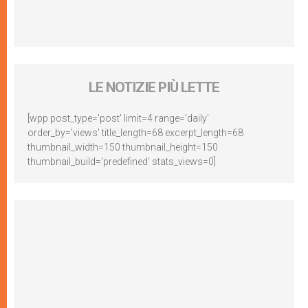
LE NOTIZIE PIÙ LETTE
[wpp post_type='post' limit=4 range='daily'
order_by='views' title_length=68 excerpt_length=68
thumbnail_width=150 thumbnail_height=150
thumbnail_build='predefined' stats_views=0]