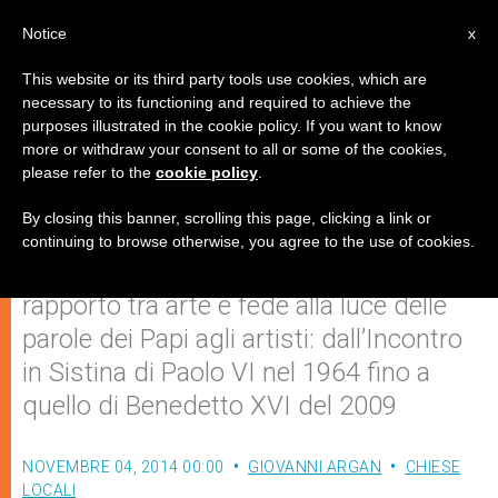
IT
Notice
x
This website or its third party tools use cookies, which are
necessary to its functioning and required to achieve the
purposes illustrated in the cookie policy. If you want to know
La secolare alleanza tra Chiesa e
more or withdraw your consent to all or some of the cookies,
please refer to the
cookie policy
.
artisti
By closing this banner, scrolling this page, clicking a link or
continuing to browse otherwise, you agree to the use of cookies.
Mons. Timothy Verdon spiega il
rapporto tra arte e fede alla luce delle
parole dei Papi agli artisti: dall’Incontro
in Sistina di Paolo VI nel 1964 fino a
quello di Benedetto XVI del 2009
NOVEMBRE 04, 2014 00:00
GIOVANNI ARGAN
CHIESE
LOCALI