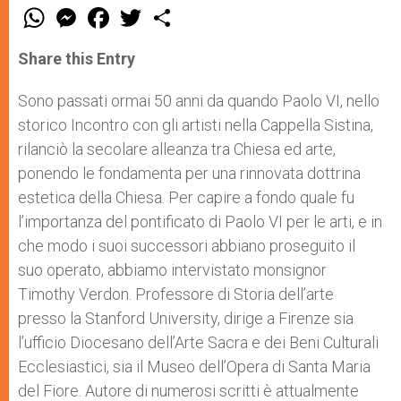
W
M
F
T
S
h
e
a
w
h
a
s
c
i
a
t
s
e
t
r
Share this Entry
s
e
b
t
e
A
n
o
e
p
g
o
r
Sono passati ormai 50 anni da quando Paolo VI, nello
p
e
k
storico Incontro con gli artisti nella Cappella Sistina,
r
rilanciò la secolare alleanza tra Chiesa ed arte,
ponendo le fondamenta per una rinnovata dottrina
estetica della Chiesa. Per capire a fondo quale fu
l’importanza del pontificato di Paolo VI per le arti, e in
che modo i suoi successori abbiano proseguito il
suo operato, abbiamo intervistato monsignor
Timothy Verdon. Professore di Storia dell’arte
presso la Stanford University, dirige a Firenze sia
l’ufficio Diocesano dell’Arte Sacra e dei Beni Culturali
Ecclesiastici, sia il Museo dell’Opera di Santa Maria
del Fiore. Autore di numerosi scritti è attualmente