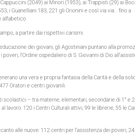
ai Cappuccini (2049) ai Minori (1953), ai Trappisti (29) ai B
53, i Guanelliani 183, 221 gli Orionini e così via via… fino a
e alfabetico.
po, a partire dai rispettivi carismi.
l’educazione dei giovani, gli Agostiniani puntano alla promo
ra i poveri, l’Ordine ospedaliero di S. Giovanni di Dio all’assis
enerano una vera e propria fantasia della Carità e della soli
477 Oratori e centri giovanili.
i scolastici – tra materne, elementari, secondarie di 1° e 2
l lavoro. 120 i Centri Culturali attivi, 99 le librerie, 55 le C
nto alle nuove: 112 centri per l’assistenza dei poveri, 24