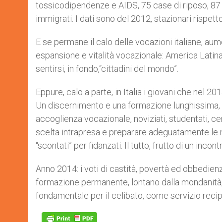
tossicodipendenze e AIDS, 75 case di riposo, 87 st
immigrati. I dati sono del 2012, stazionari rispetto
E se permane il calo delle vocazioni italiane, aum
espansione e vitalità vocazionale: America Latina,
sentirsi, in fondo,“cittadini del mondo”.
Eppure, calo a parte, in Italia i giovani che nel 2
Un discernimento e una formazione lunghissima, c
accoglienza vocazionale, noviziati, studentati, cen
scelta intrapresa e preparare adeguatamente le nuov
“scontati” per fidanzati. Il tutto, frutto di un inc
Anno 2014: i voti di castità, povertà ed obbedien
formazione permanente, lontano dalla mondanità, l
fondamentale per il celibato, come servizio recip