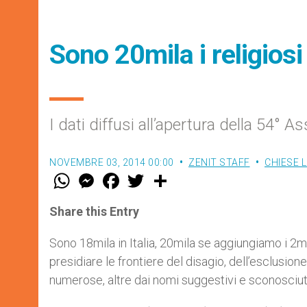
Sono 20mila i religiosi 
I dati diffusi all’apertura della 54°
NOVEMBRE 03, 2014 00:00
ZENIT STAFF
CHIESE 
W
M
F
T
S
h
e
a
w
h
a
s
c
i
a
t
s
e
t
r
Share this Entry
s
e
b
t
e
A
n
o
e
p
g
o
r
Sono 18mila in Italia, 20mila se aggiungiamo i 2m
p
e
k
presidiare le frontiere del disagio, dell’esclusion
r
numerose, altre dai nomi suggestivi e sconosciut