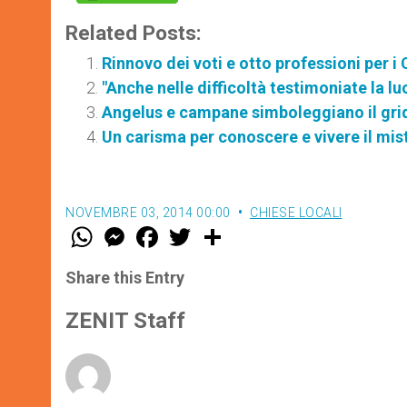
Related Posts:
Rinnovo dei voti e otto professioni per i 
"Anche nelle difficoltà testimoniate la lu
Angelus e campane simboleggiano il gri
Un carisma per conoscere e vivere il mis
NOVEMBRE 03, 2014 00:00
CHIESE LOCALI
W
M
F
T
S
h
e
a
w
h
a
s
c
i
a
t
s
e
t
r
Share this Entry
s
e
b
t
e
A
n
o
e
p
g
o
r
ZENIT Staff
p
e
k
r