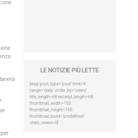
occone
zione
tenza
LE NOTIZIE PIÙ LETTE
darietà
[wpp post_type='post' limit=4
range='daily' order_by='views'
title_length=68 excerpt_length=68
°
thumbnail_width=150
ase
thumbnail_height=150
thumbnail_build='predefined'
stats_views=0]
 per