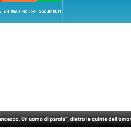
A
CHIESA E MONDO
DOCUMENTI
uomo di parola”, dietro le quinte dell’omonimo film 