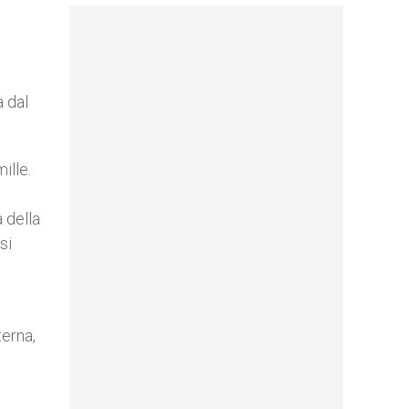
a dal
ille.
 della
si
terna,