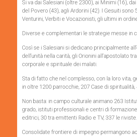
Si va dai Salesiani (oltre 2300), ai Minimi (16), d
del Povero (43), agli Ardorini (42). I Gesuiti sono 5
Venturini, Verbiti e Vocazionisti, gli ultimi in ordin
Diverse e complementari le strategie messe in cam
Così se i Salesiani si dedicano principalmente al
dell’unità nella carità, gli Orionini all’apostolato t
corporale e spirituale dei malati.
Sta di fatto che nel complesso, con la loro vita, g
in oltre 1200 parrocchie, 207 Case di spiritualità, 
Non basta: in campo culturale animano 263 Istitut
grado, istituti professionali e centri di formazione a
editrici, 30 tra emittenti Radio e TV, 337 le riviste.
Consolidate frontiere di impegno permangono acca