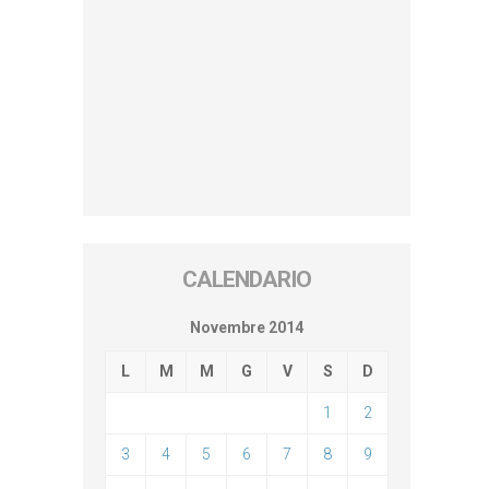
CALENDARIO
Novembre 2014
L
M
M
G
V
S
D
1
2
3
4
5
6
7
8
9