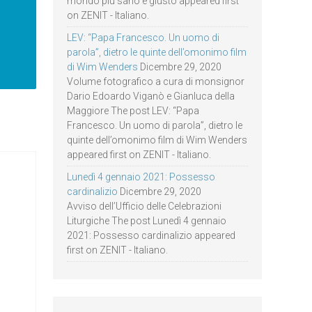
mondo più sano e giusto appeared first
on ZENIT - Italiano.
LEV: “Papa Francesco. Un uomo di
parola”, dietro le quinte dell’omonimo film
di Wim Wenders
Dicembre 29, 2020
Volume fotografico a cura di monsignor
Dario Edoardo Viganò e Gianluca della
Maggiore The post LEV: “Papa
Francesco. Un uomo di parola”, dietro le
quinte dell’omonimo film di Wim Wenders
appeared first on ZENIT - Italiano.
Lunedì 4 gennaio 2021: Possesso
cardinalizio
Dicembre 29, 2020
Avviso dell’Ufficio delle Celebrazioni
Liturgiche The post Lunedì 4 gennaio
2021: Possesso cardinalizio appeared
first on ZENIT - Italiano.