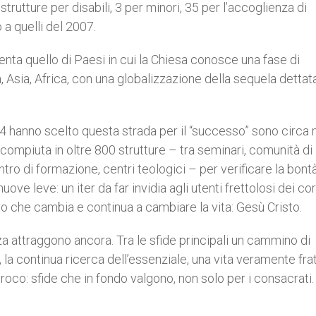
rutture per disabili, 3 per minori, 35 per l’accoglienza di
 a quelli del 2007.
enta quello di Paesi in cui la Chiesa conosce una fase di
 Asia, Africa, con una globalizzazione della sequela dettat
014 hanno scelto questa strada per il “successo” sono circa m
ompiuta in oltre 800 strutture – tra seminari, comunità di
tro di formazione, centri teologici – per verificare la bontà
e leve: un iter da far invidia agli utenti frettolosi dei cor
ontro che cambia e continua a cambiare la vita: Gesù Cristo.
za attraggono ancora. Tra le sfide principali un cammino di
a continua ricerca dell’essenziale, una vita veramente fra
roco: sfide che in fondo valgono, non solo per i consacrati.