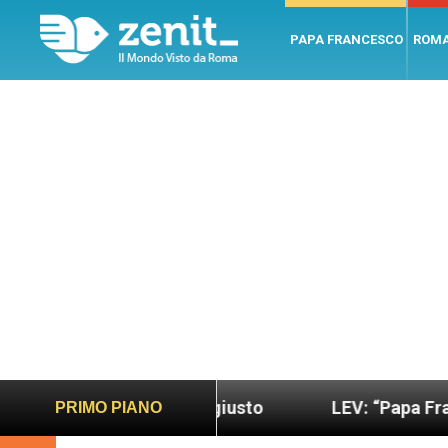
PAPA FRANCESCO
ROM
ndo più sano e giusto
LEV: “Papa Francesco. Un 
PRIMO PIANO