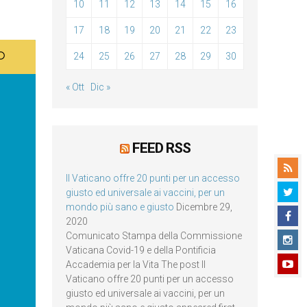
10
11
12
13
14
15
16
17
18
19
20
21
22
23
24
25
26
27
28
29
30
« Ott
Dic »
FEED RSS
Il Vaticano offre 20 punti per un accesso
giusto ed universale ai vaccini, per un
mondo più sano e giusto
Dicembre 29,
2020
Comunicato Stampa della Commissione
Vaticana Covid-19 e della Pontificia
Accademia per la Vita The post Il
Vaticano offre 20 punti per un accesso
giusto ed universale ai vaccini, per un