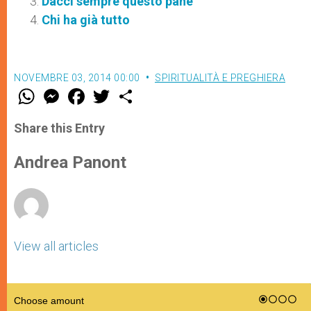
Dacci sempre questo pane
Chi ha già tutto
NOVEMBRE 03, 2014 00:00
SPIRITUALITÀ E PREGHIERA
W
M
F
T
S
h
e
a
w
h
a
s
c
i
a
t
s
e
t
r
Share this Entry
s
e
b
t
e
A
n
o
e
p
g
o
r
Andrea Panont
p
e
k
r
View all articles