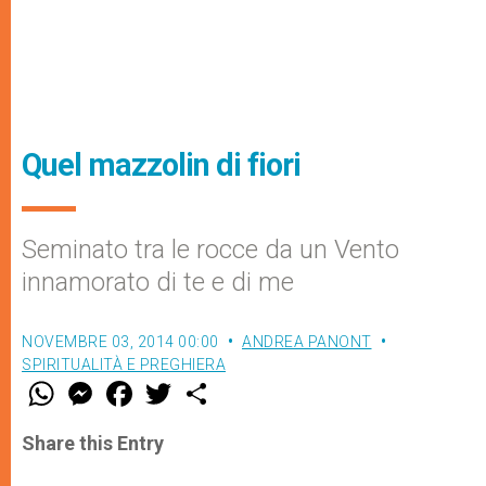
Quel mazzolin di fiori
Seminato tra le rocce da un Vento
innamorato di te e di me
NOVEMBRE 03, 2014 00:00
ANDREA PANONT
SPIRITUALITÀ E PREGHIERA
W
M
F
T
S
h
e
a
w
h
a
s
c
i
a
t
s
e
t
r
Share this Entry
s
e
b
t
e
A
n
o
e