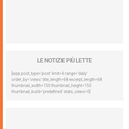
LE NOTIZIE PIÙ LETTE
[wpp post_type='post' limit=4 range='daily'
order_by='views' title_length=68 excerpt_length=68
thumbnail_width=150 thumbnail_height=150
thumbnail_build='predefined' stats_views=0]