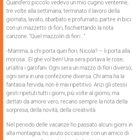
p
g
o
r
Quand’ero piccolo vedevo un mio cugino ventenne,
p
e
k
tre volte alla settimana, terminato il lavoro della
r
giornata, lavato, sbarbato e profumato, partire in bici
con un mazzetto di fiori, fischiettando la nota
canzone: “Quel mazzolin di fiori…”
-Mamma, a chi porta quei fiori, Nicola? – li porta alla
morosa…El ghe vol ben! Una sera portava le rose;
un’altra i garofani. Ogni sera un mazzo di fiori diverso;
ogni sera in una confezione diversa. Chi ama ha la
fantasia fervida, non è mai ripetitivo. Anzi gli stessi
gesti ripetuti tutti i giorni, più volte al giorno, ma
dettati da amore vero, recano sempre la nota della
sorpresa, della novità, della creatività.
Nel periodo delle vacanze ho passato alcuni giorni in
alta montagna; ho avuto occasione con un amico di