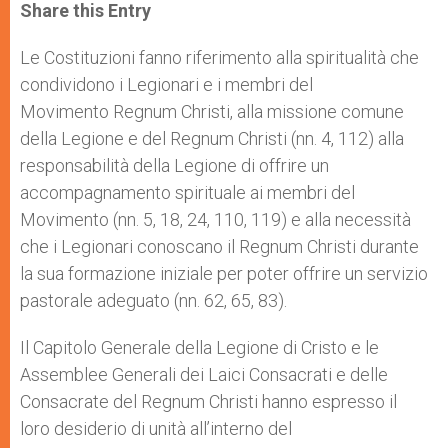
t
s
e
t
r
Share this Entry
s
e
b
t
e
A
n
o
e
p
g
o
r
Le Costituzioni fanno riferimento alla spiritualità che
p
e
k
condividono i Legionari e i membri del
r
Movimento Regnum Christi, alla missione comune
della Legione e del Regnum Christi (nn. 4, 112) alla
responsabilità della Legione di offrire un
accompagnamento spirituale ai membri del
Movimento (nn. 5, 18, 24, 110, 119) e alla necessità
che i Legionari conoscano il Regnum Christi durante
la sua formazione iniziale per poter offrire un servizio
pastorale adeguato (nn. 62, 65, 83).
Il Capitolo Generale della Legione di Cristo e le
Assemblee Generali dei Laici Consacrati e delle
Consacrate del Regnum Christi hanno espresso il
loro desiderio di unità all’interno del