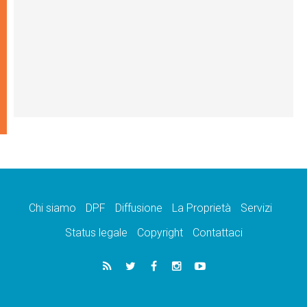
Chi siamo
DPF
Diffusione
La Proprietà
Servizi
Status legale
Copyright
Contattaci