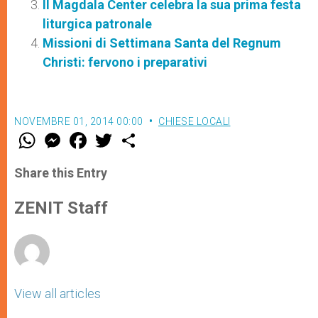
Il Magdala Center celebra la sua prima festa
liturgica patronale
Missioni di Settimana Santa del Regnum
Christi: fervono i preparativi
NOVEMBRE 01, 2014 00:00
CHIESE LOCALI
W
M
F
T
S
h
e
a
w
h
a
s
c
i
a
t
s
e
t
r
Share this Entry
s
e
b
t
e
A
n
o
e
p
g
o
r
ZENIT Staff
p
e
k
r
View all articles