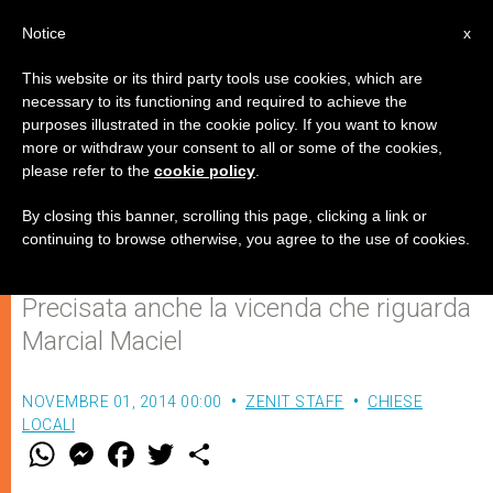
IT
Notice
x
This website or its third party tools use cookies, which are
necessary to its functioning and required to achieve the
purposes illustrated in the cookie policy. If you want to know
Le nuove Costituzioni dei
more or withdraw your consent to all or some of the cookies,
please refer to the
cookie policy
.
Legionari di Cristo e il Regnum
Christi
By closing this banner, scrolling this page, clicking a link or
continuing to browse otherwise, you agree to the use of cookies.
Precisata anche la vicenda che riguarda
Marcial Maciel
NOVEMBRE 01, 2014 00:00
ZENIT STAFF
CHIESE
LOCALI
W
M
F
T
S
h
e
a
w
h
a
s
c
i
a