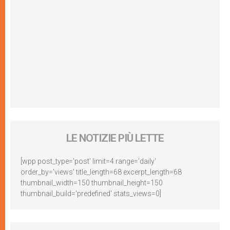
LE NOTIZIE PIÙ LETTE
[wpp post_type='post' limit=4 range='daily'
order_by='views' title_length=68 excerpt_length=68
thumbnail_width=150 thumbnail_height=150
thumbnail_build='predefined' stats_views=0]