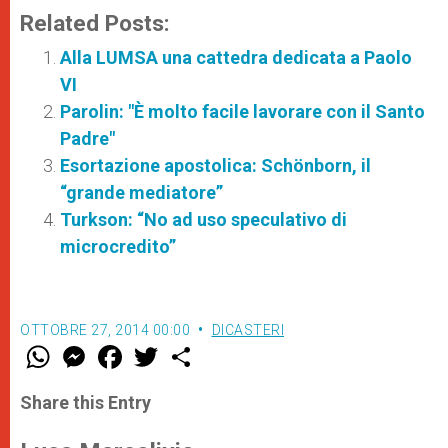
Related Posts:
Alla LUMSA una cattedra dedicata a Paolo
VI
Parolin: "È molto facile lavorare con il Santo
Padre"
Esortazione apostolica: Schönborn, il
“grande mediatore”
Turkson: “No ad uso speculativo di
microcredito”
OTTOBRE 27, 2014 00:00
DICASTERI
W
M
F
T
S
h
e
a
w
h
a
s
c
i
a
t
s
e
t
r
Share this Entry
s
e
b
t
e
A
n
o
e
p
g
o
r