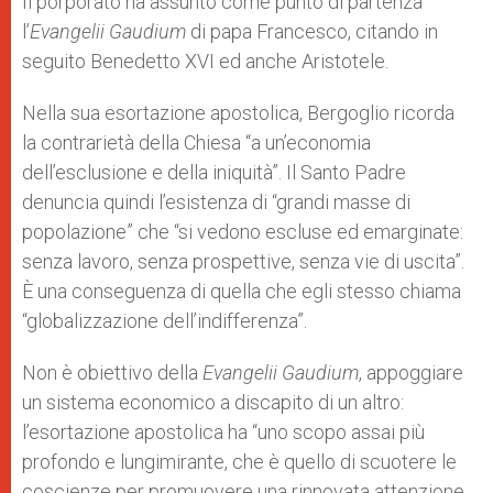
Il porporato ha assunto come punto di partenza
l’
Evangelii Gaudium
di papa Francesco, citando in
seguito Benedetto XVI ed anche Aristotele.
Nella sua esortazione apostolica, Bergoglio ricorda
la contrarietà della Chiesa “a un’economia
dell’esclusione e della iniquità”. Il Santo Padre
denuncia quindi l’esistenza di “grandi masse di
popolazione” che “si vedono escluse ed emarginate:
senza lavoro, senza prospettive, senza vie di uscita”.
È una conseguenza di quella che egli stesso chiama
“globalizzazione dell’indifferenza”.
Non è obiettivo della
Evangelii Gaudium
, appoggiare
un sistema economico a discapito di un altro:
l’esortazione apostolica ha “uno scopo assai più
profondo e lungimirante, che è quello di scuotere le
coscienze per promuovere una rinnovata attenzione