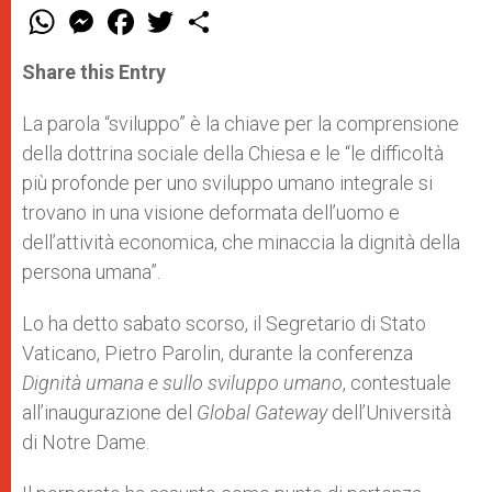
W
M
F
T
S
h
e
a
w
h
a
s
c
i
a
t
s
e
t
r
Share this Entry
s
e
b
t
e
A
n
o
e
p
g
o
r
La parola “sviluppo” è la chiave per la comprensione
p
e
k
della dottrina sociale della Chiesa e le “le difficoltà
r
più profonde per uno sviluppo umano integrale si
trovano in una visione deformata dell’uomo e
dell’attività economica, che minaccia la dignità della
persona umana”.
Lo ha detto sabato scorso, il Segretario di Stato
Vaticano, Pietro Parolin, durante la conferenza
Dignità umana e sullo sviluppo umano
, contestuale
all’inaugurazione del
Global Gateway
dell’Università
di Notre Dame.