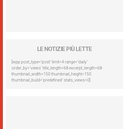
LE NOTIZIE PIÙ LETTE
[wpp post_type='post' limit=4 range='daily'
order_by='views' title_length=68 excerpt_length=68
thumbnail_width=150 thumbnail_height=150
thumbnail_build='predefined' stats_views=0]