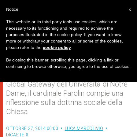
IT
Notice
x
This website or its third party tools use cookies, which are
necessary to its functioning and required to achieve the
purposes illustrated in the cookie policy. If you want to know
Lo sviluppo umano tra Bergoglio,
more or withdraw your consent to all or some of the cookies,
please refer to the
cookie policy
.
Ratzinger e Aristotele
By closing this banner, scrolling this page, clicking a link or
continuing to browse otherwise, you agree to the use of cookies.
Intervenendo all’inaugurazione del
Global Gateway dell’Università di Notre
Dame, il cardinale Parolin compie una
riflessione sulla dottrina sociale della
Chiesa
OTTOBRE 27, 2014 00:00
LUCA MARCOLIVIO
DICASTERI