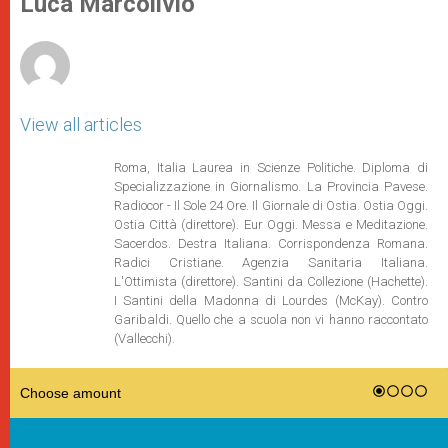
Luca Marcolivio
p
e
k
r
View all articles
Roma, Italia Laurea in Scienze Politiche. Diploma di
Specializzazione in Giornalismo. La Provincia Pavese.
Radiocor - Il Sole 24 Ore. Il Giornale di Ostia. Ostia Oggi.
Ostia Città (direttore). Eur Oggi. Messa e Meditazione.
Sacerdos. Destra Italiana. Corrispondenza Romana.
Radici Cristiane. Agenzia Sanitaria Italiana.
L'Ottimista (direttore). Santini da Collezione (Hachette).
I Santini della Madonna di Lourdes (McKay). Contro
Garibaldi. Quello che a scuola non vi hanno raccontato
(Vallecchi).