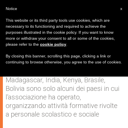
IT
Notice
x
This website or its third party tools use cookies, which are
necessary to its functioning and required to achieve the
purposes illustrated in the cookie policy. If you want to know
Educatori senza Frontiere: in
more or withdraw your consent to all or some of the cookies,
please refer to the
cookie policy
.
dieci anni formati 600 "angeli
della solidarietà"
By closing this banner, scrolling this page, clicking a link or
continuing to browse otherwise, you agree to the use of cookies.
Madagascar, India, Kenya, Brasile,
Bolivia sono solo alcuni dei paesi in cui
l’associazione ha operato,
organizzando attività formative rivolte
a personale scolastico e sociale