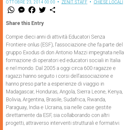
OTTOBRE 23, 2014 00:00
ZENIT STAFF
CHIESE LOCALI
W
M
F
T
S
h
e
a
w
h
a
s
c
i
a
t
s
e
t
r
Share this Entry
s
e
b
t
e
A
n
o
e
p
g
o
r
Compie dieci anni di attività Educatori Senza
p
e
k
Frontiere onlus (ESF), l’associazione che fa parte del
r
gruppo Exodus di don Antonio Mazzi impegnata nella
formazione di operatori ed educatori sociali in Italia
e nel mondo. Dal 2005 a oggi circa 600 ragazze e
ragazzi hanno seguito i corsi dell’associazione e
hanno preso parte a esperienze di viaggio in
Madagascar, Honduras, Angola, Sierra Leone, Kenya,
Bolivia, Argentina, Brasile, Sudafrica, Rwanda,
Paraguay, India e Ucraina, sia nelle case gestite
direttamente da ESF, sia collaborando con altri
progetti, attraverso interventi strutturali e formativi.