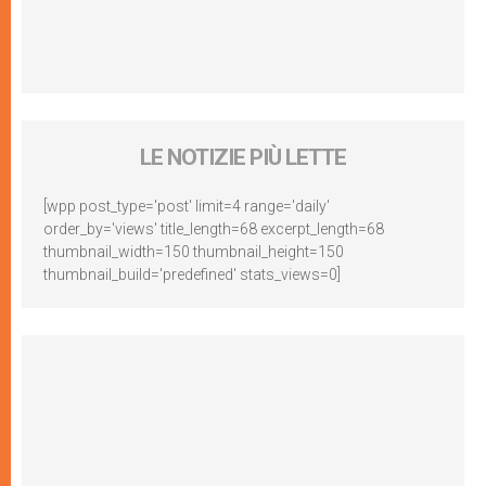
LE NOTIZIE PIÙ LETTE
[wpp post_type='post' limit=4 range='daily'
order_by='views' title_length=68 excerpt_length=68
thumbnail_width=150 thumbnail_height=150
thumbnail_build='predefined' stats_views=0]