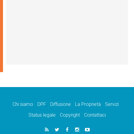
Chi siamo
DPF
Diffusione
La Proprietà
Servizi
Status legale
Copyright
Contattaci