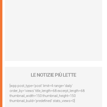
LE NOTIZIE PIÙ LETTE
[wpp post_type='post' limit=4 range='daily'
order_by='views' title_length=68 excerpt_length=68
thumbnail_width=150 thumbnail_height=150
thumbnail_build='predefined' stats_views=0]