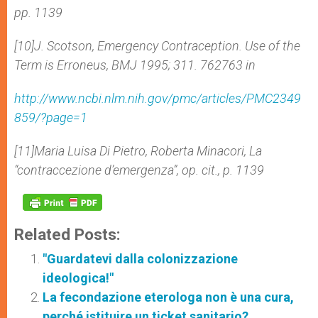
pp. 11­39
[10]J. Scotson, Emergency Contraception. Use of the
Term is Erroneus, BMJ 1995; 311. 762­763 in
http://www.ncbi.nlm.nih.gov/pmc/articles/PMC2349
859/?page=1
[11]Maria Luisa Di Pietro, Roberta Minacori, La
“contraccezione d’emergenza”, op. cit., p. 11­39
Related Posts:
"Guardatevi dalla colonizzazione
ideologica!"
La fecondazione eterologa non è una cura,
perché istituire un ticket sanitario?