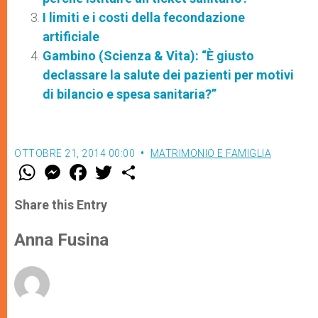
I limiti e i costi della fecondazione
artificiale
Gambino (Scienza & Vita): “È giusto
declassare la salute dei pazienti per motivi
di bilancio e spesa sanitaria?”
OTTOBRE 21, 2014 00:00
MATRIMONIO E FAMIGLIA
W
M
F
T
S
h
e
a
w
h
a
s
c
i
a
t
s
e
t
r
Share this Entry
s
e
b
t
e
A
n
o
e
p
g
o
r
Anna Fusina
p
e
k
r