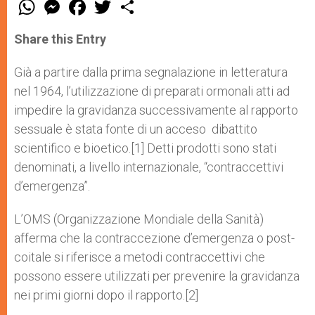
W
M
F
T
S
h
e
a
w
h
a
s
c
i
a
t
s
e
t
r
Share this Entry
s
e
b
t
e
A
n
o
e
p
g
o
r
Già a partire dalla prima segnalazione in letteratura
p
e
k
nel 1964, l’utilizzazione di preparati ormonali atti ad
r
impedire la gravidanza successivamente al rapporto
sessuale è stata fonte di un acceso dibattito
scientifico e bioetico.[1] Detti prodotti sono stati
denominati, a livello internazionale, “contraccettivi
d’emergenza”.
L’OMS (Organizzazione Mondiale della Sanità)
afferma che la contraccezione d’emergenza o post­
coitale si riferisce a metodi contraccettivi che
possono essere utilizzati per prevenire la gravidanza
nei primi giorni dopo il rapporto.[2]