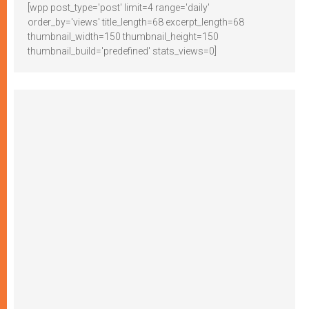
[wpp post_type='post' limit=4 range='daily'
order_by='views' title_length=68 excerpt_length=68
thumbnail_width=150 thumbnail_height=150
thumbnail_build='predefined' stats_views=0]