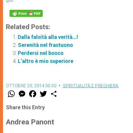
Related Posts:
Dalla falsità alla verità…!
Serenità nel frastuono
Perdersi nel bosco
L’altro è mio superiore
OTTOBRE 20, 2014 00:00
SPIRITUALITÀ E PREGHIERA
W
M
F
T
S
h
e
a
w
h
a
s
c
i
a
t
s
e
t
r
Share this Entry
s
e
b
t
e
A
n
o
e
p
g
o
r
Andrea Panont
p
e
k
r