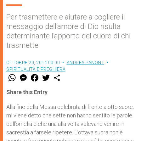
Per trasmettere e aiutare a cogliere il
messaggio dell’amore di Dio risulta
determinante l’apporto del cuore di chi
trasmette
OTTOBRE 20, 2014 00:00
ANDREA PANONT
SPIRITUALITÀ E PREGHIERA
W
M
F
T
S
h
e
a
w
h
a
s
c
i
a
t
s
e
t
r
Share this Entry
s
e
b
t
e
A
n
o
e
p
g
o
r
Alla fine della Messa celebrata di fronte a otto suore,
p
e
k
mi viene detto che sette non hanno sentito le parole
r
dell’omelia e che una alla volta volevano venire in
sacrestia a farsele ripetere. L’ottava suora non è
venuta a fare questa richiesta perché ha capito bene