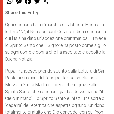
h
e
a
w
h
a
s
c
i
a
t
s
e
t
r
Share this Entry
s
e
b
t
e
A
n
o
e
p
g
o
r
Ogni cristiano ha un ‘marchio di fabbrica’. E non è la
p
e
k
lettera “N”, il Nun con cui il Corano indica i cristiani a
r
cui l’Isis ha dato un’accezione drammatica. È invece
lo Spirito Santo che il Signore ha posto come sigillo
su ogni uomo e donna che ha ascoltato e accolto la
Buona Notizia.
Papa Francesco prende spunto dalla Lettura di San
Paolo ai cristiani di Efeso per la sua omelia nella
Messa a Santa Marta e spiega che è grazie allo
Spirito Santo che i cristiani già da adesso hanno “il
Cielo in mano”. Lo Spirito Santo è infatti una sorta di
“caparra” dell’eternità che aspetta ognuno. Un dono
totalmente gratuito che Dio concede, con cui “non