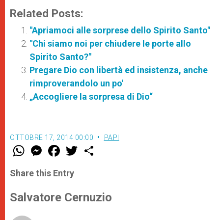
Related Posts:
"Apriamoci alle sorprese dello Spirito Santo"
"Chi siamo noi per chiudere le porte allo
Spirito Santo?"
Pregare Dio con libertà ed insistenza, anche
rimproverandolo un po'
„Accogliere la sorpresa di Dio“
OTTOBRE 17, 2014 00:00
PAPI
W
M
F
T
S
h
e
a
w
h
a
s
c
i
a
t
s
e
t
r
Share this Entry
s
e
b
t
e
A
n
o
e
p
g
o
r
Salvatore Cernuzio
p
e
k
r