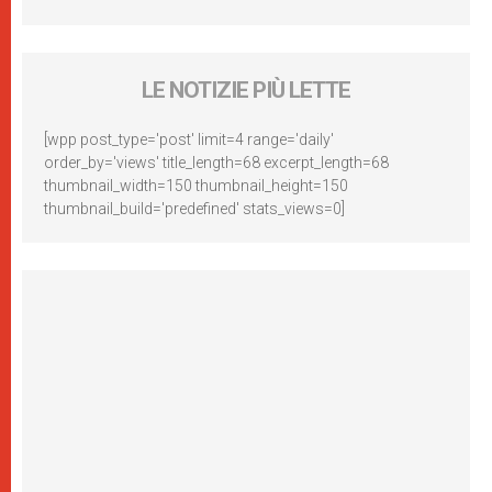
LE NOTIZIE PIÙ LETTE
[wpp post_type='post' limit=4 range='daily'
order_by='views' title_length=68 excerpt_length=68
thumbnail_width=150 thumbnail_height=150
thumbnail_build='predefined' stats_views=0]