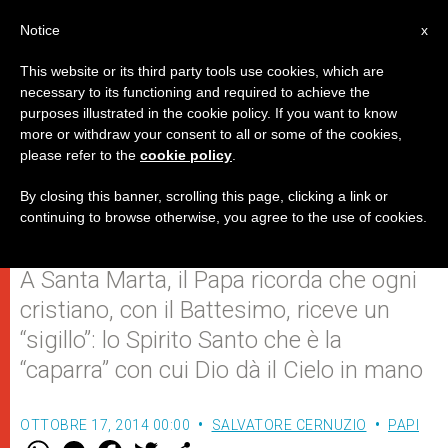
IT
Notice
x
This website or its third party tools use cookies, which are
necessary to its functioning and required to achieve the
purposes illustrated in the cookie policy. If you want to know
Non diventare cristiani tiepidi,
more or withdraw your consent to all or some of the cookies,
please refer to the
cookie policy
.
quelli che vanno a Messa la
domenica e poi vivono da pagani
By closing this banner, scrolling this page, clicking a link or
continuing to browse otherwise, you agree to the use of cookies.
A Santa Marta, il Papa ricorda che ogni
cristiano, con il Battesimo, riceve un
“sigillo”: lo Spirito Santo che è la
“caparra” con cui Dio dà il Cielo in mano
OTTOBRE 17, 2014 00:00
SALVATORE CERNUZIO
PAPI
W
M
F
T
S