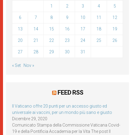
1
2
3
4
5
6
7
8
9
10
11
12
13
14
15
16
17
18
19
20
21
22
23
24
25
26
27
28
29
30
31
« Set
Nov »
FEED RSS
Il Vaticano offre 20 punti per un accesso giusto ed
universale ai vaccini, per un mondo più sano e giusto
Dicembre 29, 2020
Comunicato Stampa della Commissione Vaticana Covid-
19 e della Pontificia Accademia per la Vita The post Il