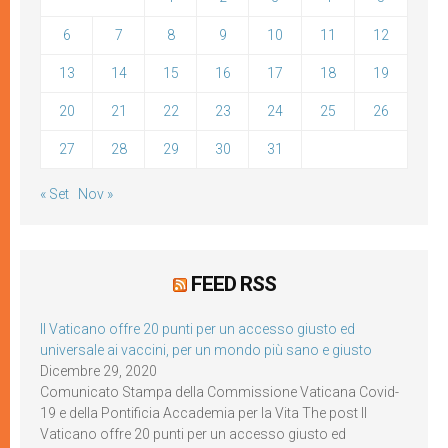
6
7
8
9
10
11
12
13
14
15
16
17
18
19
20
21
22
23
24
25
26
27
28
29
30
31
« Set
Nov »
FEED RSS
Il Vaticano offre 20 punti per un accesso giusto ed
universale ai vaccini, per un mondo più sano e giusto
Dicembre 29, 2020
Comunicato Stampa della Commissione Vaticana Covid-
19 e della Pontificia Accademia per la Vita The post Il
Vaticano offre 20 punti per un accesso giusto ed