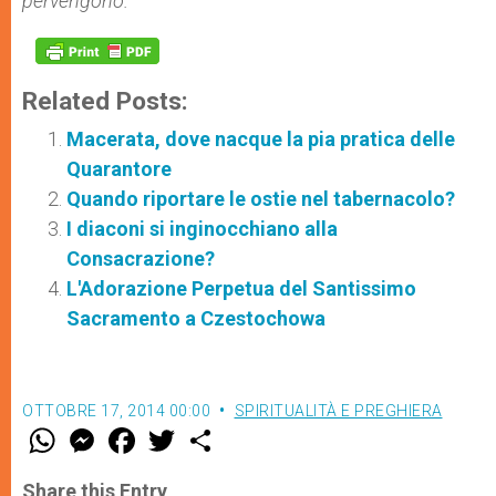
pervengono.
Related Posts:
Macerata, dove nacque la pia pratica delle
Quarantore
Quando riportare le ostie nel tabernacolo?
I diaconi si inginocchiano alla
Consacrazione?
L'Adorazione Perpetua del Santissimo
Sacramento a Czestochowa
OTTOBRE 17, 2014 00:00
SPIRITUALITÀ E PREGHIERA
W
M
F
T
S
h
e
a
w
h
a
s
c
i
a
t
s
e
t
r
Share this Entry