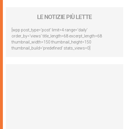
LE NOTIZIE PIÙ LETTE
[wpp post_type='post' limit=4 range='daily'
order_by='views' title_length=68 excerpt_length=68
thumbnail_width=150 thumbnail_height=150
thumbnail_build='predefined' stats_views=0]