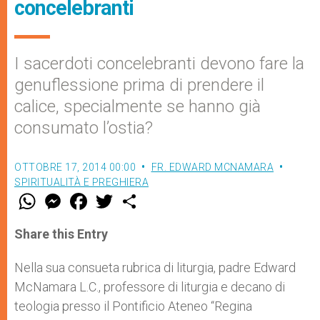
concelebranti
I sacerdoti concelebranti devono fare la
genuflessione prima di prendere il
calice, specialmente se hanno già
consumato l’ostia?
OTTOBRE 17, 2014 00:00
FR. EDWARD MCNAMARA
SPIRITUALITÀ E PREGHIERA
W
M
F
T
S
h
e
a
w
h
a
s
c
i
a
t
s
e
t
r
Share this Entry
s
e
b
t
e
A
n
o
e
p
g
o
r
Nella sua consueta rubrica di liturgia, padre Edward
p
e
k
McNamara L.C., professore di liturgia e decano di
r
teologia presso il Pontificio Ateneo “Regina