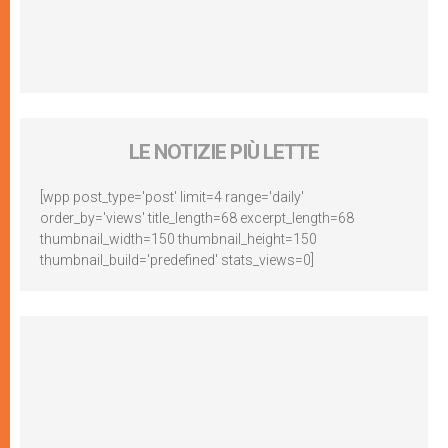
LE NOTIZIE PIÙ LETTE
[wpp post_type='post' limit=4 range='daily'
order_by='views' title_length=68 excerpt_length=68
thumbnail_width=150 thumbnail_height=150
thumbnail_build='predefined' stats_views=0]