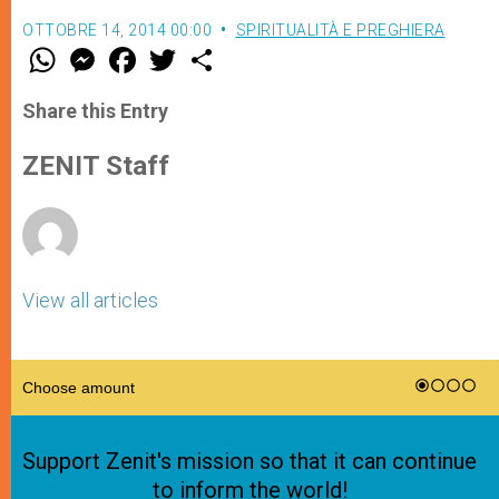
OTTOBRE 14, 2014 00:00
SPIRITUALITÀ E PREGHIERA
W
M
F
T
S
h
e
a
w
h
a
s
c
i
a
t
s
e
t
r
Share this Entry
s
e
b
t
e
A
n
o
e
p
g
o
r
ZENIT Staff
p
e
k
r
View all articles