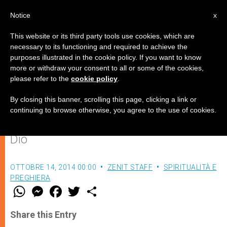
IT
Notice
x
This website or its third party tools use cookies, which are
necessary to its functioning and required to achieve the
purposes illustrated in the cookie policy. If you want to know
Tradizione e rinnovamento nella
more or withdraw your consent to all or some of the cookies,
please refer to the
cookie policy
.
ricerca di Dio
By closing this banner, scrolling this page, clicking a link or
continuing to browse otherwise, you agree to the use of cookies.
Meditazione quotidiana sulla Parola di
Dio
OTTOBRE 14, 2014 00:00
ZENIT STAFF
SPIRITUALITÀ E
PREGHIERA
W
M
F
T
S
h
e
a
w
h
a
s
c
i
a
t
s
e
t
r
Share this Entry
s
e
b
t
e