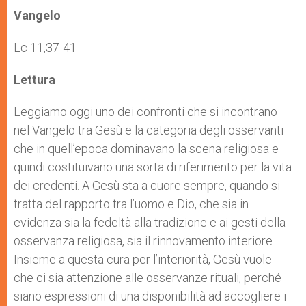
A
n
o
e
p
g
o
r
Vangelo
p
e
k
r
Lc 11,37-41
Lettura
Leggiamo oggi uno dei confronti che si incontrano
nel Vangelo tra Gesù e la categoria degli osservanti
che in quell’epoca dominavano la scena religiosa e
quindi costituivano una sorta di riferimento per la vita
dei credenti. A Gesù sta a cuore sempre, quando si
tratta del rapporto tra l’uomo e Dio, che sia in
evidenza sia la fedeltà alla tradizione e ai gesti della
osservanza religiosa, sia il rinnovamento interiore.
Insieme a questa cura per l’interiorità, Gesù vuole
che ci sia attenzione alle osservanze rituali, perché
siano espressioni di una disponibilità ad accogliere i