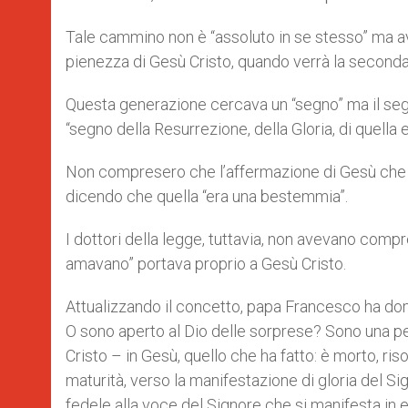
Tale cammino non è “assoluto in se stesso” ma avv
pienezza di Gesù Cristo, quando verrà la seconda 
Questa generazione cercava un “segno” ma il segno
“segno della Resurrezione, della Gloria, di quell
Non compresero che l’affermazione di Gesù che si p
dicendo che quella “era una bestemmia”.
I dottori della legge, tuttavia, non avevano co
amavano” portava proprio a Gesù Cristo.
Attualizzando il concetto, papa Francesco ha dom
O sono aperto al Dio delle sorprese? Sono una 
Cristo – in Gesù, quello che ha fatto: è morto, ris
maturità, verso la manifestazione di gloria del S
fedele alla voce del Signore che si manifesta in e