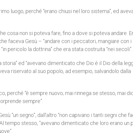
primo luogo, perché “erano chiusi nel loro sistema”, ed avev
he cosa non si poteva fare, fino a dove si poteva andare. Er
ciò che faceva Gesù – “andare con i peccatori, mangiare con i
n pericolo la dottrina” che era stata costruita “nei secoli”.
a storia” ed “avevano dimenticato che Dio è il Dio della leg
aveva riservato al suo popolo, ad esempio, salvandolo dalla
esco, perché “è sempre nuovo; mai rinnega se stesso, mai di
 sorprende sempre”.
Gesù “un segno”, dall’altro “non capivano i tanti segni che f
 Al tempo stesso, “avevano dimenticato che loro erano un 
uove”.