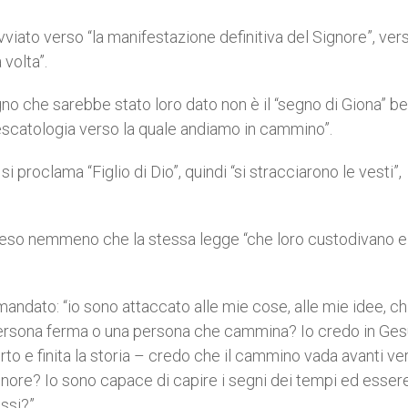
iato verso “la manifestazione definitiva del Signore”, vers
volta”.
 che sarebbe stato loro dato non è il “segno di Giona” ben
a escatologia verso la quale andiamo in cammino”.
roclama “Figlio di Dio”, quindi “si stracciarono le vesti”,
mpreso nemmeno che la stessa legge “che loro custodivano e
andato: “io sono attaccato alle mie cose, alle mie idee, c
persona ferma o una persona che cammina? Io credo in Ges
orto e finita la storia – credo che il cammino vada avanti ve
ignore? Io sono capace di capire i segni dei tempi ed esser
ssi?”.