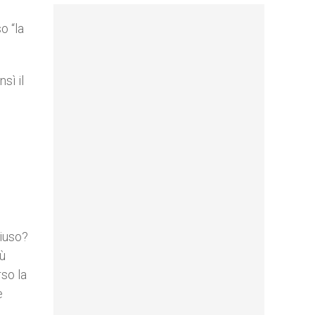
o “la
sì il
hiuso?
ù
rso la
e