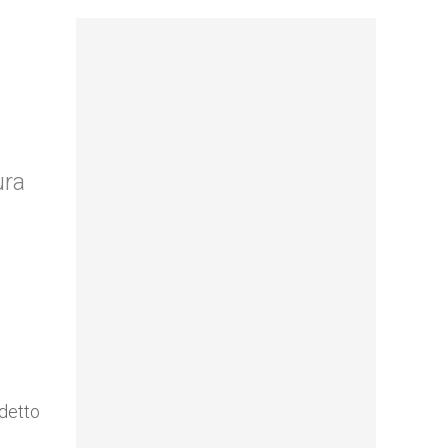
ura
 detto