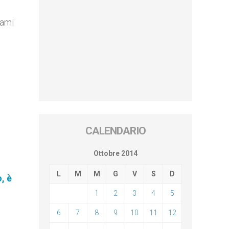
 ami
CALENDARIO
Ottobre 2014
L
M
M
G
V
S
D
, è
1
2
3
4
5
6
7
8
9
10
11
12