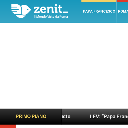
PAPA FRANCESCO
ROM
o più sano e giusto
LEV: “Papa Francesco. Un u
PRIMO PIANO