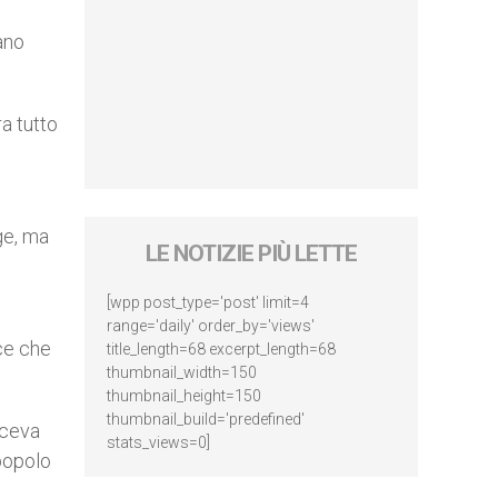
ano
a tutto
ge, ma
LE NOTIZIE PIÙ LETTE
[wpp post_type='post' limit=4
range='daily' order_by='views'
ce che
title_length=68 excerpt_length=68
thumbnail_width=150
thumbnail_height=150
thumbnail_build='predefined'
aceva
stats_views=0]
popolo