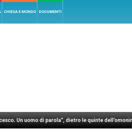
A
CHIESA E MONDO
DOCUMENTI
omo di parola”, dietro le quinte dell’omonimo film di