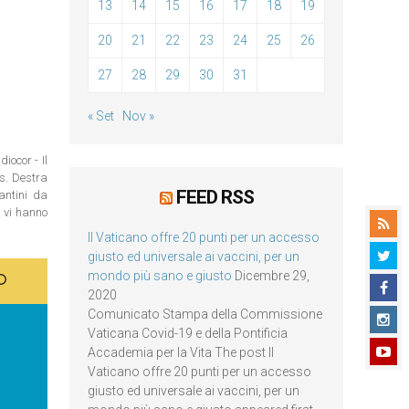
13
14
15
16
17
18
19
20
21
22
23
24
25
26
27
28
29
30
31
« Set
Nov »
iocor - Il
os. Destra
FEED RSS
antini da
n vi hanno
Il Vaticano offre 20 punti per un accesso
giusto ed universale ai vaccini, per un
mondo più sano e giusto
Dicembre 29,
2020
Comunicato Stampa della Commissione
Vaticana Covid-19 e della Pontificia
Accademia per la Vita The post Il
Vaticano offre 20 punti per un accesso
giusto ed universale ai vaccini, per un