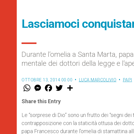
Lasciamoci conquistare
Durante l’omelia a Santa Marta, papa 
mentale dei dottori della legge e l’ap
OTTOBRE 13, 2014 00:00
LUCA MARCOLIVIO
PAPI
W
M
F
T
S
h
e
a
w
h
a
s
c
i
a
t
s
e
t
r
Share this Entry
s
e
b
t
e
A
n
o
e
p
g
o
r
Le “sorprese di Dio” sono un frutto dei “segni dei
p
e
k
contrapposizione con la staticità ottusa dei dotto
r
papa Francesco durante l’omelia di stamattina al