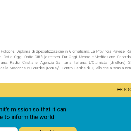
Politiche. Diploma di Specializzazione in Giornalismo. La Provincia Pavese. Rad
tia. Ostia Oggi. Ostia Città (direttore). Eur Oggi. Messa e Meditazione. Sacerd
na. Radici Cristiane. Agenzia Sanitaria Italiana. L'Ottimista (direttore). S
ni della Madonna di Lourdes (McKay). Contro Garibaldi. Quello che a scuola no