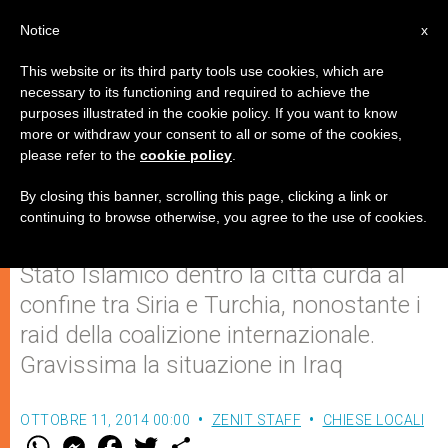
IT
Notice
x
This website or its third party tools use cookies, which are
necessary to its functioning and required to achieve the
purposes illustrated in the cookie policy. If you want to know
Kobane ancora sotto assedio dei
more or withdraw your consent to all or some of the cookies,
please refer to the
cookie policy
.
terroristi dell'Isis
By closing this banner, scrolling this page, clicking a link or
continuing to browse otherwise, you agree to the use of cookies.
Prosegue l’avanzata dei miliziani dello
Stato Islamico dentro la città curda al
confine tra Siria e Turchia, nonostante i
raid della coalizione internazionale.
Gravissima la situazione in Iraq
OTTOBRE 11, 2014 00:00
ZENIT STAFF
CHIESE LOCALI
W
M
F
T
S