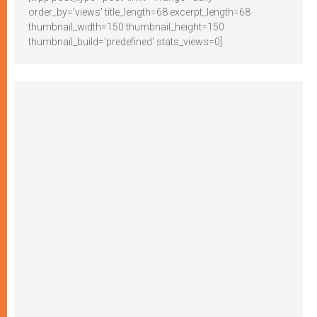
order_by='views' title_length=68 excerpt_length=68
thumbnail_width=150 thumbnail_height=150
thumbnail_build='predefined' stats_views=0]