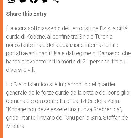
h
e
a
w
h
a
s
c
i
a
t
s
e
t
r
Share this Entry
s
e
b
t
e
A
n
o
e
p
g
o
r
È ancora sotto assedio dei terroristi dell’Isis la città
p
e
k
curda di Kobane, al confine tra Siria e Turchia,
r
nonostante i raid della coalizione internazionale
portati avanti dagli Usa e dal regime di Damasco che
hanno provocato ieri la morte di 21 persone, fra cui
diversi civili.
Lo Stato Islamico si è impadronito del quartier
generale delle forze curde della città e del consiglio
comunale e ora controlla circa il 40% della zona.
“Kobane non deve essere una nuova Srebrenica”,
grida intanto l’inviato dell’Onu per la Siria, Staffan de
Mistura.