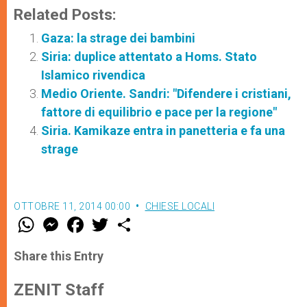
Related Posts:
Gaza: la strage dei bambini
Siria: duplice attentato a Homs. Stato
Islamico rivendica
Medio Oriente. Sandri: "Difendere i cristiani,
fattore di equilibrio e pace per la regione"
Siria. Kamikaze entra in panetteria e fa una
strage
OTTOBRE 11, 2014 00:00
CHIESE LOCALI
W
M
F
T
S
h
e
a
w
h
a
s
c
i
a
t
s
e
t
r
Share this Entry
s
e
b
t
e
A
n
o
e
p
g
o
r
ZENIT Staff
p
e
k
r