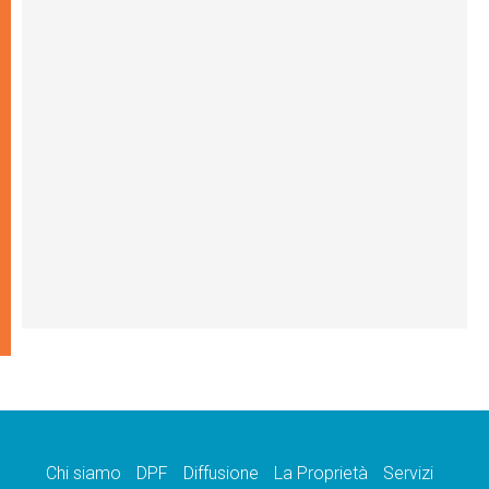
Chi siamo
DPF
Diffusione
La Proprietà
Servizi