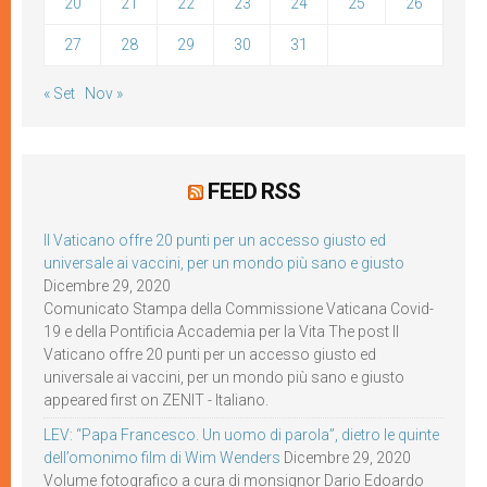
20
21
22
23
24
25
26
27
28
29
30
31
« Set
Nov »
FEED RSS
Il Vaticano offre 20 punti per un accesso giusto ed
universale ai vaccini, per un mondo più sano e giusto
Dicembre 29, 2020
Comunicato Stampa della Commissione Vaticana Covid-
19 e della Pontificia Accademia per la Vita The post Il
Vaticano offre 20 punti per un accesso giusto ed
universale ai vaccini, per un mondo più sano e giusto
appeared first on ZENIT - Italiano.
LEV: “Papa Francesco. Un uomo di parola”, dietro le quinte
dell’omonimo film di Wim Wenders
Dicembre 29, 2020
Volume fotografico a cura di monsignor Dario Edoardo