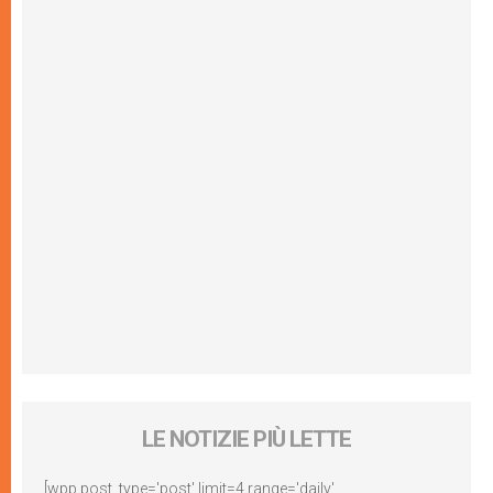
LE NOTIZIE PIÙ LETTE
[wpp post_type='post' limit=4 range='daily'