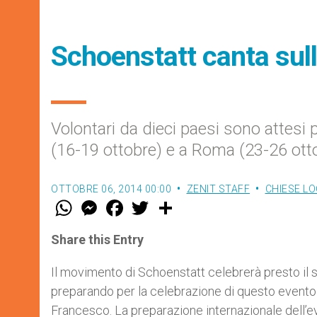
Schoenstatt canta sulla
Volontari da dieci paesi sono attesi
(16-19 ottobre) e a Roma (23-26 ott
OTTOBRE 06, 2014 00:00
ZENIT STAFF
CHIESE LO
W
M
F
T
S
h
e
a
w
h
a
s
c
i
a
t
s
e
t
r
Share this Entry
s
e
b
t
e
A
n
o
e
p
g
o
r
Il movimento di Schoenstatt celebrerà presto il s
p
e
k
preparando per la celebrazione di questo evento
r
Francesco. La preparazione internazionale dell’ev