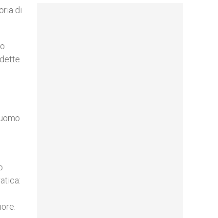
oria di
to
ddette
l’uomo
o
atica:
more.