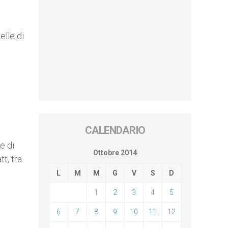
elle di
CALENDARIO
e di
Ottobre 2014
t, tra
L
M
M
G
V
S
D
1
2
3
4
5
6
7
8
9
10
11
12