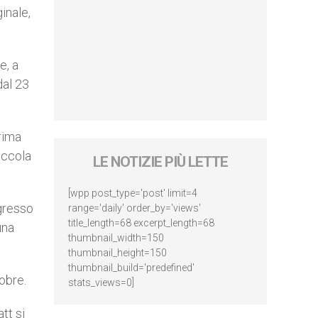
inale,
e, a
dal 23
prima
iccola
LE NOTIZIE PIÙ LETTE
[wpp post_type='post' limit=4
ngresso
range='daily' order_by='views'
title_length=68 excerpt_length=68
una
thumbnail_width=150
thumbnail_height=150
thumbnail_build='predefined'
tobre.
stats_views=0]
tt si