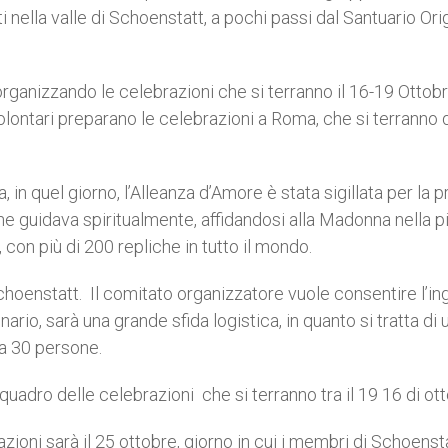
i nella valle di Schoenstatt, a pochi passi dal Santuario Orig
 organizzando le celebrazioni che si terranno il 16-19 Ottobr
volontari preparano le celebrazioni a Roma, che si terranno 
, in quel giorno, l’Alleanza d’Amore è stata sigillata per la 
e guidava spiritualmente, affidandosi alla Madonna nella p
 con più di 200 repliche in tutto il mondo.
choenstatt. Il comitato organizzatore vuole consentire l’i
nario, sarà una grande sfida logistica, in quanto si tratta di 
ca 30 persone.
quadro delle celebrazioni che si terranno tra il 19 16 di ot
zioni sarà il 25 ottobre, giorno in cui i membri di Schoensta