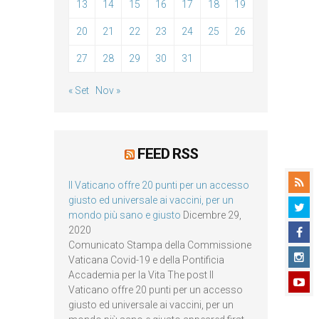
13
14
15
16
17
18
19
20
21
22
23
24
25
26
27
28
29
30
31
« Set
Nov »
FEED RSS
Il Vaticano offre 20 punti per un accesso
giusto ed universale ai vaccini, per un
mondo più sano e giusto
Dicembre 29,
2020
Comunicato Stampa della Commissione
Vaticana Covid-19 e della Pontificia
Accademia per la Vita The post Il
Vaticano offre 20 punti per un accesso
giusto ed universale ai vaccini, per un