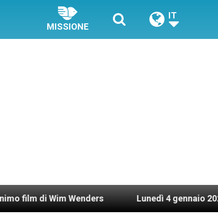
IT
MISSIONE
i Wim Wenders
Lunedì 4 gennaio 2021: Possesso 