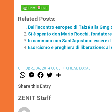
Related Posts:
Dall'incontro europeo di Taizé alla Gmg 
Si è spento don Mario Rocchi, fondatore
In cammino con Sant'Agostino: essere il 
Esorcismo e preghiera di liberazione: al 
OTTOBRE 06, 2014 00:00
CHIESE LOCALI
W
M
F
T
S
h
e
a
w
h
a
s
c
i
a
t
s
e
t
r
Share this Entry
s
e
b
t
e
A
n
o
e
p
g
o
r
ZENIT Staff
p
e
k
r