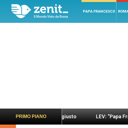
PAPA FRANCESCO
ROM
do più sano e giusto
LEV: “Papa Francesco. Un 
PRIMO PIANO