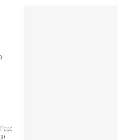
a
a Papa
 30