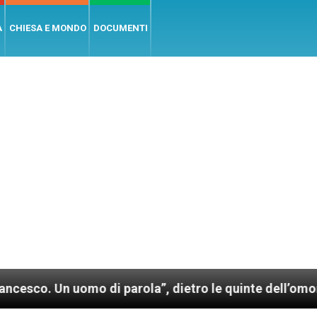
A
CHIESA E MONDO
DOCUMENTI
uomo di parola”, dietro le quinte dell’omonimo film d