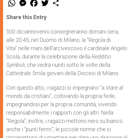
W
M
F
T
S
h
e
a
w
h
a
s
c
i
a
t
s
e
t
r
Share this Entry
s
e
b
t
e
A
n
o
e
p
g
o
r
500 diciannovenni consegneranno domani sera,
p
e
k
alle 20.45, nel Duomo di Milano, la “Regola di
r
Vita” nelle mani dell’arcivescovo il cardinale Angelo
Scola, durante la celebrazione della
Redditio
Symboli,
che vedrà riuniti sotto le volte della
Cattedrale 5mila giovani della Diocesi di Milano.
Con questo atto, i ragazzi si impegnano “a stare al
mondo da cristiani”, coltivando la propria fede,
impegnandosi per la propria comunità, vivendo
responsabilmente i rapporti con gli altri. Nella
“Regola”, inoltre, i ragazzi mettono nero su bianco
anche i “punti fermi”, le piccole norme che si
ripromettono di rispettare per dare una direzione al