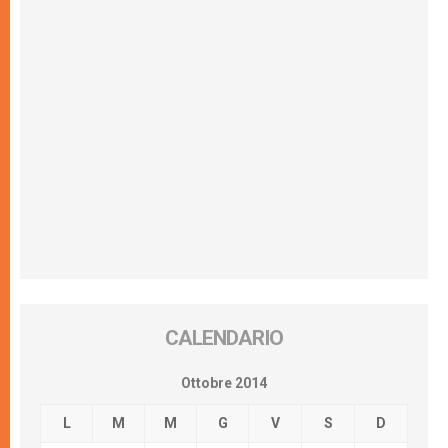
CALENDARIO
Ottobre 2014
L
M
M
G
V
S
D