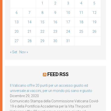
1
2
3
4
5
6
7
8
9
10
11
12
13
14
15
16
17
18
19
20
21
22
23
24
25
26
27
28
29
30
31
« Set
Nov »
FEED RSS
Il Vaticano offre 20 punti per un accesso giusto ed
universale ai vaccini, per un mondo più sano e giusto
Dicembre 29, 2020
Comunicato Stampa della Commissione Vaticana Covid-
19 e della Pontificia Accademia per la Vita The post Il