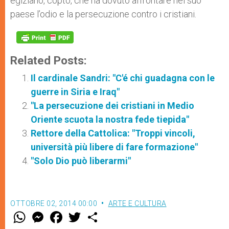
egiziano, copto, che ha dovuto affrontare nel suo
paese l’odio e la persecuzione contro i cristiani.
Related Posts:
Il cardinale Sandri: "C'é chi guadagna con le
guerre in Siria e Iraq"
"La persecuzione dei cristiani in Medio
Oriente scuota la nostra fede tiepida"
Rettore della Cattolica: "Troppi vincoli,
università più libere di fare formazione"
"Solo Dio può liberarmi"
OTTOBRE 02, 2014 00:00
ARTE E CULTURA
W
M
F
T
S
h
e
a
w
h