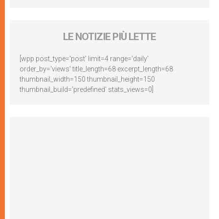
LE NOTIZIE PIÙ LETTE
[wpp post_type='post' limit=4 range='daily'
order_by='views' title_length=68 excerpt_length=68
thumbnail_width=150 thumbnail_height=150
thumbnail_build='predefined' stats_views=0]