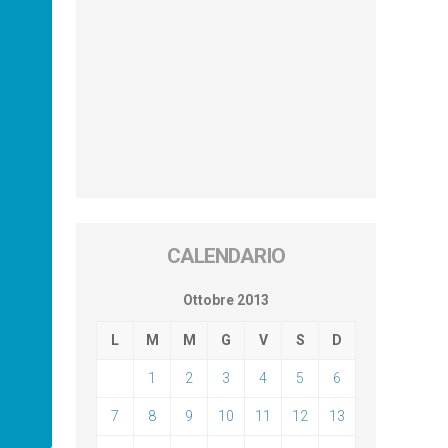
CALENDARIO
Ottobre 2013
L
M
M
G
V
S
D
1
2
3
4
5
6
7
8
9
10
11
12
13