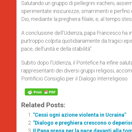
Salutando un gruppo di pellegrini iracheni, assiem
sperimentate insicurezze, smarrimenti e perfino d
Dio, mediante la preghiera filiale, e, al tempo stesso
A conclusione dell’Udienza, papa Francesco ha invi
purtroppo colpita quotidianamente da tragici episo
pace, dell’unità e della stabilità”.
Subito dopo l’Udienza, il Pontefice ha infine sal
rappresentanti dei diversi gruppi religiosi, acco
Pontificio Consiglio per il Dialogo Interreligioso.
Related Posts:
"Cessi ogni azione violenta in Ucraina"
"Dialogo e preghiera crescono o deperis
Il Papa prega per la pace davanti alla to