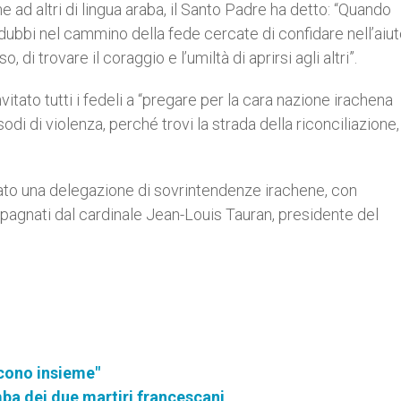
e ad altri di lingua araba, il Santo Padre ha detto: “Quando
ubbi nel cammino della fede cercate di confidare nell’aiut
, di trovare il coraggio e l’umiltà di aprirsi agli altri”.
tato tutti i fedeli a “pregare per la cara nazione irachena
di di violenza, perché trovi la strada della riconciliazione,
utato una delegazione di sovrintendenze irachene, con
mpagnati dal cardinale Jean-Louis Tauran, presidente del
cono insieme"
mba dei due martiri francescani