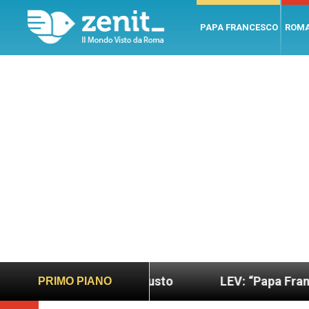
PAPA FRANCESCO
ROM
o più sano e giusto
LEV: “Papa Francesco. Un uo
PRIMO PIANO