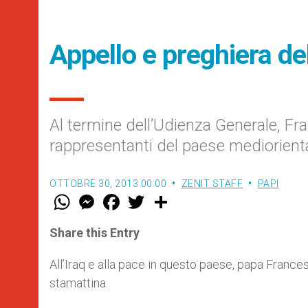
Appello e preghiera del
Al termine dell’Udienza Generale, Fr
rappresentanti del paese mediorient
OTTOBRE 30, 2013 00:00
ZENIT STAFF
PAPI
W
M
F
T
S
h
e
a
w
h
a
s
c
i
a
t
s
e
t
r
Share this Entry
s
e
b
t
e
A
n
o
e
p
g
o
r
All’Iraq e alla pace in questo paese, papa France
p
e
k
stamattina.
r