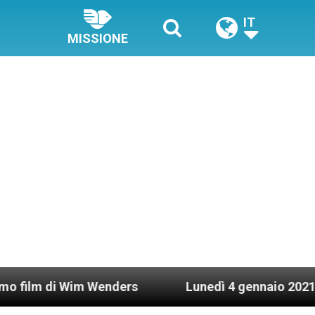
IT
MISSIONE
 Wim Wenders
Lunedì 4 gennaio 2021: Possesso c