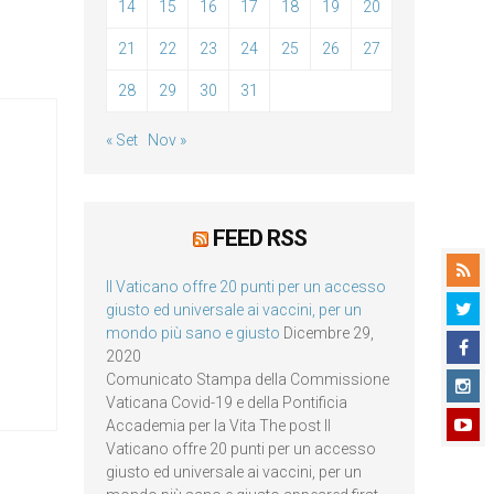
14
15
16
17
18
19
20
21
22
23
24
25
26
27
28
29
30
31
« Set
Nov »
FEED RSS
Il Vaticano offre 20 punti per un accesso
giusto ed universale ai vaccini, per un
mondo più sano e giusto
Dicembre 29,
2020
Comunicato Stampa della Commissione
Vaticana Covid-19 e della Pontificia
Accademia per la Vita The post Il
Vaticano offre 20 punti per un accesso
giusto ed universale ai vaccini, per un