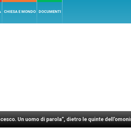
A
CHIESA E MONDO
DOCUMENTI
mo di parola”, dietro le quinte dell’omonimo film di