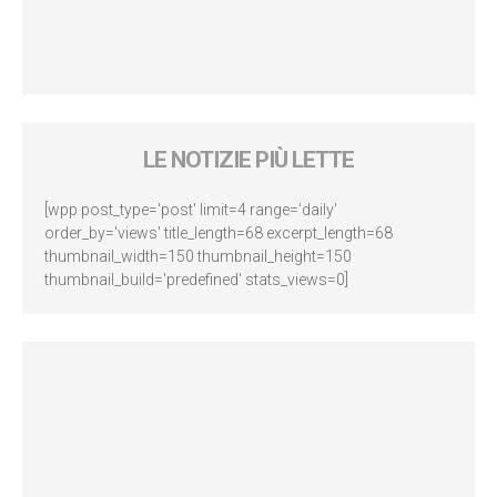
LE NOTIZIE PIÙ LETTE
[wpp post_type='post' limit=4 range='daily'
order_by='views' title_length=68 excerpt_length=68
thumbnail_width=150 thumbnail_height=150
thumbnail_build='predefined' stats_views=0]