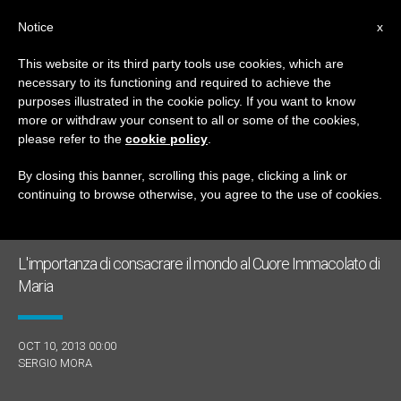
IT
Notice
x
This website or its third party tools use cookies, which are
necessary to its functioning and required to achieve the
GIORNO
purposes illustrated in the cookie policy. If you want to know
Ottobre 10th, 2013
more or withdraw your consent to all or some of the cookies,
please refer to the
cookie policy
.
By closing this banner, scrolling this page, clicking a link or
continuing to browse otherwise, you agree to the use of cookies.
ULTIME NOTIZIE
L'importanza di consacrare il mondo al Cuore Immacolato di
Maria
OCT 10, 2013 00:00
SERGIO MORA