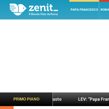
PAPA FRANCESCO
ROM
do più sano e giusto
LEV: “Papa Francesco. Un u
PRIMO PIANO