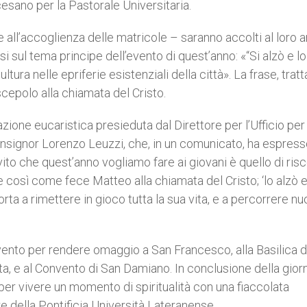
cesano per la Pastorale Universitaria.
e all’accoglienza delle matricole – saranno accolti al loro a
sul tema principe dell’evento di quest’anno: «“Si alzò e lo
ura nelle epriferie esistenziali della città». La frase, tratt
scepolo alla chiamata del Cristo.
azione eucaristica presieduta dal Direttore per l’Ufficio per 
onsignor Lorenzo Leuzzi, che, in un comunicato, ha espresso
vito che quest’anno vogliamo fare ai giovani è quello di ris
ede così come fece Matteo alla chiamata del Cristo; ‘lo alzò e
orta a rimettere in gioco tutta la sua vita, e a percorrere nu
nvento per rendere omaggio a San Francesco, alla Basilica d
ta, e al Convento di San Damiano. In conclusione della giorn
per vivere un momento di spiritualità con una fiaccolata
e della Pontificia Università Lateranense.