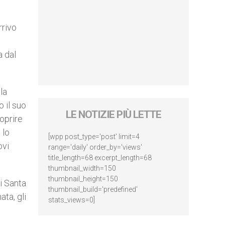
rrivo
a dal
la
 il suo
LE NOTIZIE PIÙ LETTE
coprire
 lo
[wpp post_type='post' limit=4
ovi
range='daily' order_by='views'
title_length=68 excerpt_length=68
thumbnail_width=150
thumbnail_height=150
i Santa
thumbnail_build='predefined'
ata, gli
stats_views=0]