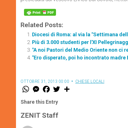
Related Posts:
Diocesi di Roma: al via la "Settimana dell
Più di 3.000 studenti per l'XI Pellegrinagg
"A noi Pastori del Medio Oriente non ci r
"Ero disperato, poi ho incontrato madre E
OTTOBRE 31, 2013 00:00
CHIESE LOCALI
W
M
F
T
S
h
e
a
w
h
a
s
c
i
a
t
s
e
t
r
Share this Entry
s
e
b
t
e
A
n
o
e
p
g
o
r
ZENIT Staff
p
e
k
r