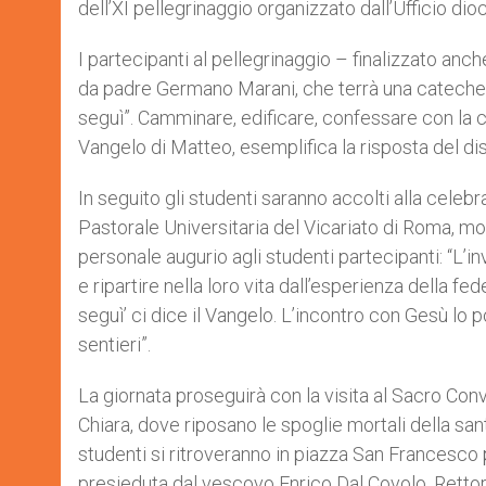
dell’XI pellegrinaggio organizzato dall’Ufficio dio
r
I partecipanti al pellegrinaggio – finalizzato anch
da padre Germano Marani, che terrà una catechesi 
seguì”. Camminare, edificare, confessare con la cult
Vangelo di Matteo, esemplifica la risposta del di
In seguito gli studenti saranno accolti alla celebr
Pastorale Universitaria del Vicariato di Roma, m
personale augurio agli studenti partecipanti: “L’in
e ripartire nella loro vita dall’esperienza della f
seguì’ ci dice il Vangelo. L’incontro con Gesù lo p
sentieri”.
La giornata proseguirà con la visita al Sacro Co
Chiara, dove riposano le spoglie mortali della san
studenti si ritroveranno in piazza San Francesco 
presieduta dal vescovo Enrico Dal Covolo, Rettor