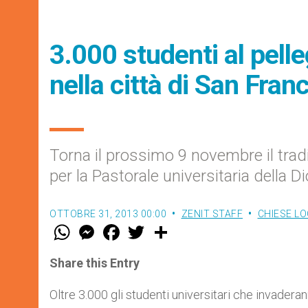
3.000 studenti al pelle
nella città di San Fra
Torna il prossimo 9 novembre il trad
per la Pastorale universitaria della 
OTTOBRE 31, 2013 00:00
ZENIT STAFF
CHIESE LO
W
M
F
T
S
h
e
a
w
h
a
s
c
i
a
t
s
e
t
r
Share this Entry
s
e
b
t
e
A
n
o
e
p
g
o
r
Oltre 3.000 gli studenti universitari che invader
p
e
k