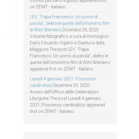
mondo più sano e giusto appeared first
on ZENIT - Italiano.
LEV: “Papa Francesco. Un uomo di
parola”, dietro le quinte dell’omonimo film
di Wim Wenders
Dicembre 29, 2020
Volume fotografico a cura di monsignor
Dario Edoardo Viganò e Gianluca della
Maggiore The post LEV: “Papa
Francesco. Un uomo di parola”, dietro le
quinte dell’omonimo film di Wim Wenders
appeared first on ZENIT - Italiano.
Lunedì 4 gennaio 2021: Possesso
cardinalizio
Dicembre 29, 2020
Avviso dell’Ufficio delle Celebrazioni
Liturgiche The post Lunedì 4 gennaio
2021: Possesso cardinalizio appeared
first on ZENIT - Italiano.