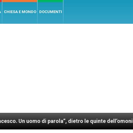
A
CHIESA E MONDO
DOCUMENTI
omo di parola”, dietro le quinte dell’omonimo film di