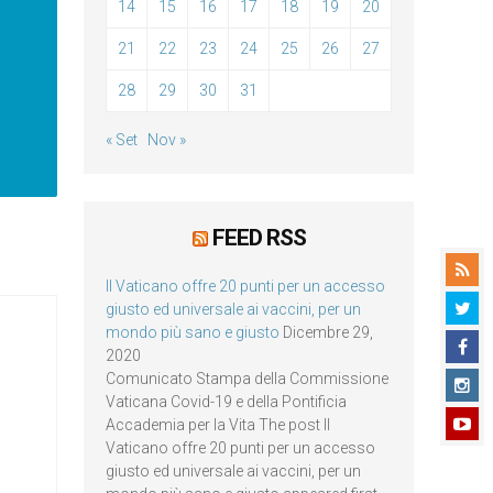
14
15
16
17
18
19
20
21
22
23
24
25
26
27
28
29
30
31
« Set
Nov »
FEED RSS
Il Vaticano offre 20 punti per un accesso
giusto ed universale ai vaccini, per un
mondo più sano e giusto
Dicembre 29,
2020
Comunicato Stampa della Commissione
Vaticana Covid-19 e della Pontificia
Accademia per la Vita The post Il
Vaticano offre 20 punti per un accesso
giusto ed universale ai vaccini, per un