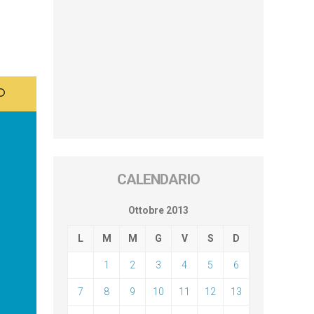
CALENDARIO
Ottobre 2013
L
M
M
G
V
S
D
1
2
3
4
5
6
7
8
9
10
11
12
13