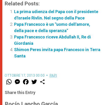
Related Posts:
La prima udienza del Papa con il presidente
d'Israele Rivlin. Nel segno della Pace
Papa Francesco è un "uomo dell'amore,
della pace e della speranza"
Papa Francesco riceve Abdullah II, Re di
Giordania
Shimon Peres invita papa Francesco in Terra
Santa
OTTOBRE 17, 2013 00:00
PAPI
W
M
F
T
S
h
e
a
w
h
a
s
c
i
a
t
s
e
t
r
Share this Entry
s
e
b
t
e
A
n
o
e
p
g
o
r
Rocío Lancho García