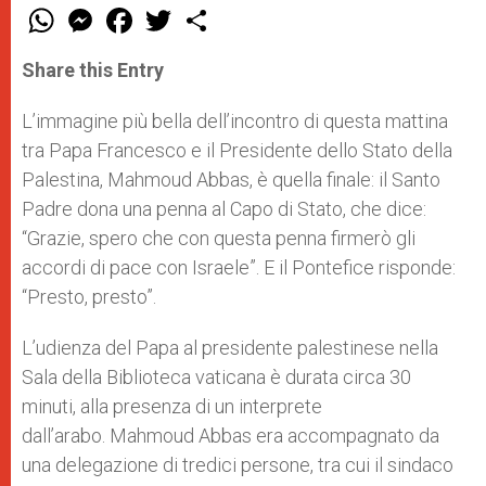
W
M
F
T
S
h
e
a
w
h
a
s
c
i
a
t
s
e
t
r
Share this Entry
s
e
b
t
e
A
n
o
e
p
g
o
r
L’immagine più bella dell’incontro di questa mattina
p
e
k
tra Papa Francesco e il Presidente dello Stato della
r
Palestina, Mahmoud Abbas, è quella finale: il Santo
Padre dona una penna al Capo di Stato, che dice:
“Grazie, spero che con questa penna firmerò gli
accordi di pace con Israele”. E il Pontefice risponde:
“Presto, presto”.
L’udienza del Papa al presidente palestinese nella
Sala della Biblioteca vaticana è durata circa 30
minuti, alla presenza di un interprete
dall’arabo. Mahmoud Abbas era accompagnato da
una delegazione di tredici persone, tra cui il sindaco