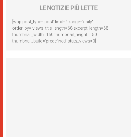
LE NOTIZIE PIÙ LETTE
[wpp post_type='post' limit=4 range='daily'
order_by='views' title_length=68 excerpt_length=68
thumbnail_width=150 thumbnail_height=150
thumbnail_build='predefined' stats_views=0]