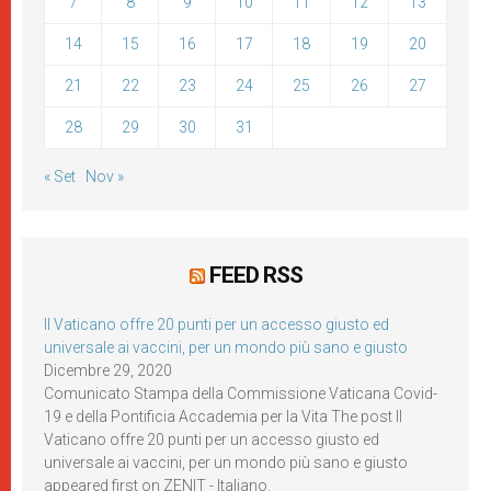
7
8
9
10
11
12
13
14
15
16
17
18
19
20
21
22
23
24
25
26
27
28
29
30
31
« Set
Nov »
FEED RSS
Il Vaticano offre 20 punti per un accesso giusto ed
universale ai vaccini, per un mondo più sano e giusto
Dicembre 29, 2020
Comunicato Stampa della Commissione Vaticana Covid-
19 e della Pontificia Accademia per la Vita The post Il
Vaticano offre 20 punti per un accesso giusto ed
universale ai vaccini, per un mondo più sano e giusto
appeared first on ZENIT - Italiano.