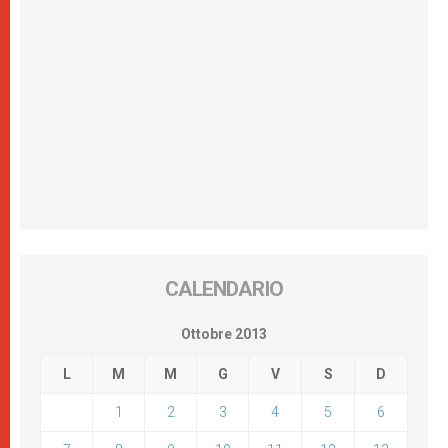
CALENDARIO
Ottobre 2013
L
M
M
G
V
S
D
1
2
3
4
5
6