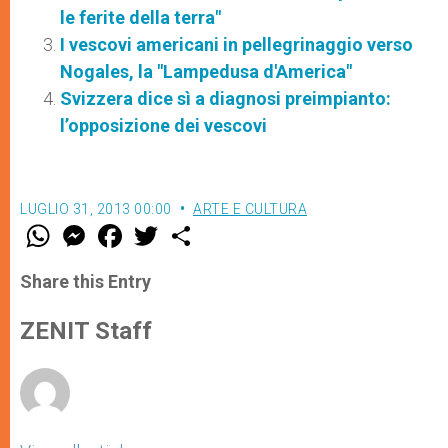
le ferite della terra"
I vescovi americani in pellegrinaggio verso
Nogales, la "Lampedusa d'America"
Svizzera dice sì a diagnosi preimpianto:
l’opposizione dei vescovi
LUGLIO 31, 2013 00:00
ARTE E CULTURA
W
M
F
T
S
h
e
a
w
h
a
s
c
i
a
t
s
e
t
r
Share this Entry
s
e
b
t
e
A
n
o
e
p
g
o
r
ZENIT Staff
p
e
k
r