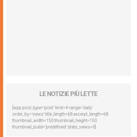
LE NOTIZIE PIÙ LETTE
[wpp post_type='post' limit=4 range='daily'
order_by='views' title_length=68 excerpt_length=68
thumbnail_width=150 thumbnail_height=150
thumbnail_build='predefined' stats_views=0]