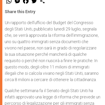
h
e
a
w
h
a
s
c
i
a
t
s
e
t
r
Share this Entry
s
e
b
t
e
A
n
o
e
p
g
o
r
Un rapporto dell’ufficio del Budget del Congresso
p
e
k
degli Stati Uniti, pubblicato lunedì 29 luglio, segnala
r
che, se verrà approvata la riforma dell’immigrazione,
uno su quattro immigrati senza documenti che
vivono nel paese, non sarà in grado di regolarizzare
la sua situazione perché mancherà di qualche
requisito o perché non riuscirà a finire le pratiche. In
questo modo, degli oltre 11 milioni di immigrati
illegali che si calcola vivano negli Stati Uniti, saranno
circa 8 milioni a cercare di ottenere la cittadinanza.
Qualche settimana fa il Senato degli Stati Uniti ha
infatti approvato una legge di riforma che prevede un
percorso di legalizzazione per gli immigrati senza