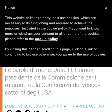
IT
Notice
x
This website or its third party tools use cookies, which are
necessary to its functioning and required to achieve the
purposes illustrated in the cookie policy. If you want to know
Stati Uniti: Proprio perché siamo
more or withdraw your consent to all or some of the cookies,
please refer to the
cookie policy
.
Chiesa cattolica ci interessa il
dibattito sull'immigrazione
By closing this banner, scrolling this page, clicking a link or
continuing to browse otherwise, you agree to the use of cookies.
Le parole di mons. José H. Gómez,
presidente della Commissione per i
migranti della Conferenza dei vescovi
cattolici degli USA
LUGLIO 31, 2013 00:00
ZENIT STAFF
ARTE E CULTURA
W
M
F
T
S