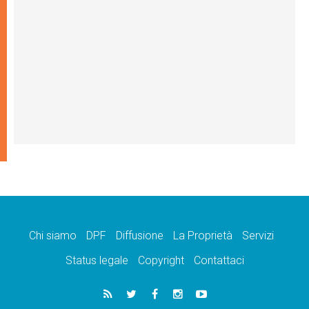
Chi siamo
DPF
Diffusione
La Proprietà
Servizi
Status legale
Copyright
Contattaci