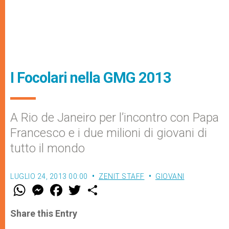
I Focolari nella GMG 2013
A Rio de Janeiro per l’incontro con Papa
Francesco e i due milioni di giovani di
tutto il mondo
LUGLIO 24, 2013 00:00
ZENIT STAFF
GIOVANI
W
M
F
T
S
h
e
a
w
h
a
s
c
i
a
t
s
e
t
r
Share this Entry
s
e
b
t
e
A
n
o
e