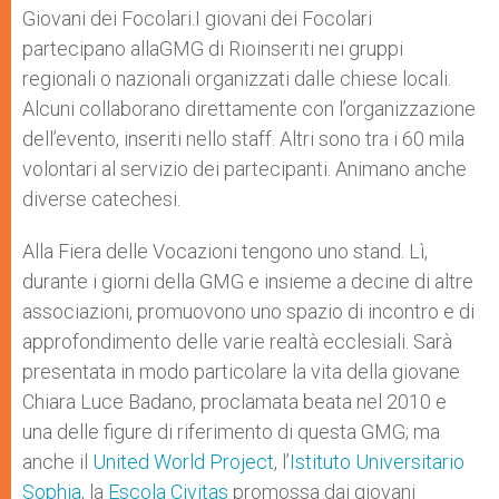
p
g
o
r
Giovani dei Focolari.I giovani dei Focolari
p
e
k
partecipano allaGMG di Rioinseriti nei gruppi
r
regionali o nazionali organizzati dalle chiese locali.
Alcuni collaborano direttamente con l’organizzazione
dell’evento, inseriti nello staff. Altri sono tra i 60 mila
volontari al servizio dei partecipanti. Animano anche
diverse catechesi.
Alla Fiera delle Vocazioni tengono uno stand. Lì,
durante i giorni della GMG e insieme a decine di altre
associazioni, promuovono uno spazio di incontro e di
approfondimento delle varie realtà ecclesiali. Sarà
presentata in modo particolare la vita della giovane
Chiara Luce Badano, proclamata beata nel 2010 e
una delle figure di riferimento di questa GMG; ma
anche il
United World Project
, l’
Istituto Universitario
Sophia
, la
Escola Civitas
promossa dai giovani