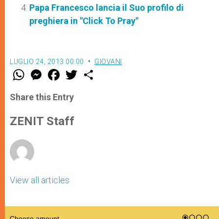
Papa Francesco lancia il Suo profilo di
preghiera in "Click To Pray"
LUGLIO 24, 2013 00:00
GIOVANI
W
M
F
T
S
h
e
a
w
h
a
s
c
i
a
t
s
e
t
r
Share this Entry
s
e
b
t
e
A
n
o
e
p
g
o
r
ZENIT Staff
p
e
k
r
View all articles