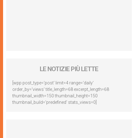
LE NOTIZIE PIÙ LETTE
[wpp post_type='post' limit=4 range='daily'
order_by='views' title_length=68 excerpt_length=68
thumbnail_width=150 thumbnail_height=150
thumbnail_build='predefined' stats_views=0]