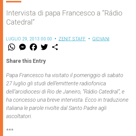
Intervista di papa Francesco a “Rádio
Catedral”
LUGLIO 29, 2013 00:00
ZENIT STAFF
GIOVANI
W
M
F
T
S
h
e
a
w
h
a
s
c
i
a
t
s
e
t
r
Share this Entry
s
e
b
t
e
A
n
o
e
p
g
o
r
Papa Francesco ha
visitato il pomeriggio di
sabato
p
e
k
27 luglio
r
gli studi de
ll’emittente radiofonica
dell’arcidiocesi di Rio de Janeiro, “
Rádio Catedral
”, e
ha concesso una breve intervista. Ecco in traduzione
italiana le parole rivolte dal Santo Padre agli
ascoltatori.
***