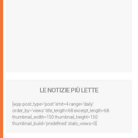
LE NOTIZIE PIÙ LETTE
[wpp post_type='post' limit=4 range='daily'
order_by='views' title_length=68 excerpt_length=68
thumbnail_width=150 thumbnail_height=150
thumbnail_build='predefined' stats_views=0]