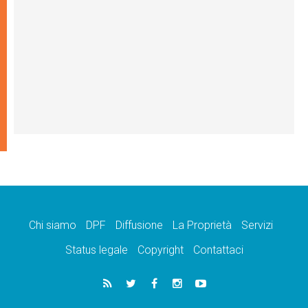
Chi siamo
DPF
Diffusione
La Proprietà
Servizi
Status legale
Copyright
Contattaci