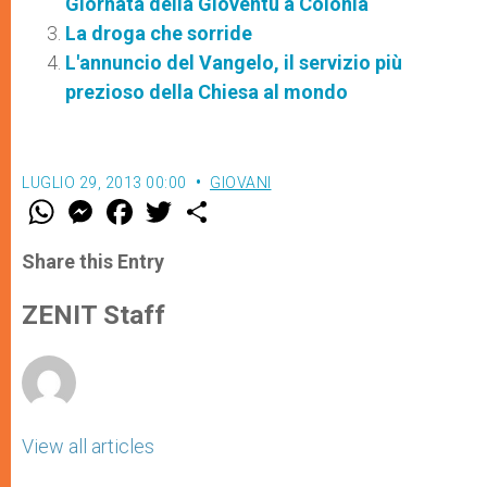
Giornata della Gioventù a Colonia
La droga che sorride
L'annuncio del Vangelo, il servizio più
prezioso della Chiesa al mondo
LUGLIO 29, 2013 00:00
GIOVANI
W
M
F
T
S
h
e
a
w
h
a
s
c
i
a
t
s
e
t
r
Share this Entry
s
e
b
t
e
A
n
o
e
p
g
o
r
ZENIT Staff
p
e
k
r
View all articles