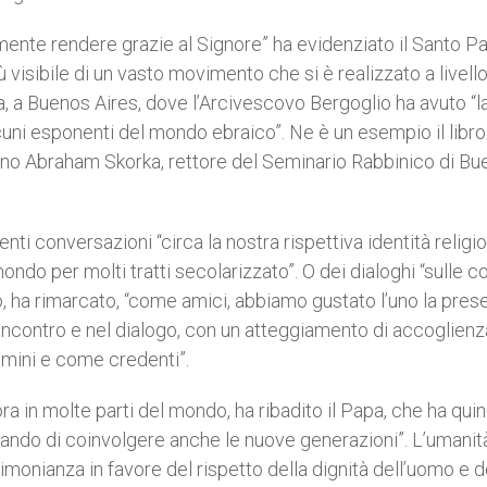
mente rendere grazie al Signore” ha evidenziato il Santo Pa
visibile di un vasto movimento che si è realizzato a livello
ina, a Buenos Aires, dove l’Arcivescovo Bergoglio ha avuto “l
uni esponenti del mondo ebraico”. Ne è un esempio il libro 
abbino Abraham Skorka, rettore del Seminario Rabbinico di B
i conversazioni “circa la nostra rispettiva identità religio
mondo per molti tratti secolarizzato”. O dei dialoghi “sulle 
to, ha rimarcato, “come amici, abbiamo gustato l’uno la pres
l’incontro e nel dialogo, con un atteggiamento di accoglienz
omini e come credenti”.
ora in molte parti del mondo, ha ribadito il Papa, che ha quin
ndo di coinvolgere anche le nuove generazioni”. L’umanit
onianza in favore del rispetto della dignità dell’uomo e d