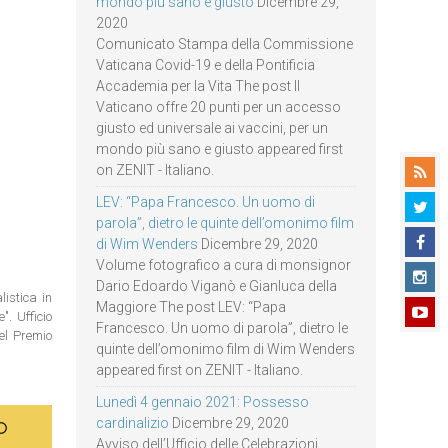
mondo più sano e giusto
Dicembre 29,
2020
Comunicato Stampa della Commissione
Vaticana Covid-19 e della Pontificia
Accademia per la Vita The post Il
Vaticano offre 20 punti per un accesso
giusto ed universale ai vaccini, per un
mondo più sano e giusto appeared first
on ZENIT - Italiano.
LEV: “Papa Francesco. Un uomo di
parola”, dietro le quinte dell’omonimo film
di Wim Wenders
Dicembre 29, 2020
Volume fotografico a cura di monsignor
Dario Edoardo Viganò e Gianluca della
istica in
Maggiore The post LEV: “Papa
. Ufficio
Francesco. Un uomo di parola”, dietro le
del Premio
quinte dell’omonimo film di Wim Wenders
appeared first on ZENIT - Italiano.
Lunedì 4 gennaio 2021: Possesso
cardinalizio
Dicembre 29, 2020
Avviso dell’Ufficio delle Celebrazioni