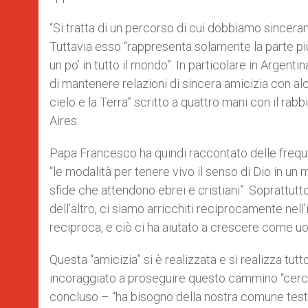
“Si tratta di un percorso di cui dobbiamo sincera
Tuttavia esso “rappresenta solamente la parte più 
un po’ in tutto il mondo”. In particolare in Argent
di mantenere relazioni di sincera amicizia con alc
cielo e la Terra” scritto a quattro mani con il r
Aires.
Papa Francesco ha quindi raccontato delle frequent
“le modalità per tenere vivo il senso di Dio in un 
sfide che attendono ebrei e cristiani”. Soprattut
dell’altro, ci siamo arricchiti reciprocamente nel
reciproca, e ciò ci ha aiutato a crescere come u
Questa “amicizia” si è realizzata e si realizza tutt
incoraggiato a proseguire questo cammino “cerca
concluso – “ha bisogno della nostra comune testim