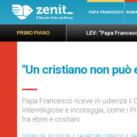
PAPA FRANCESCO
ROM
ù sano e giusto
LEV: “Papa Francesco. Un uomo 
PRIMO PIANO
"Un cristiano non può 
Papa Francesco riceve in udienza il 
Interreligiose e incoraggia, come i P
tra ebrei e cristiani
GIUGNO 24, 2013 00:00
SALVATORE CERNUZIO
PA