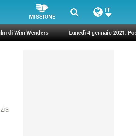
IT
MISSIONE
 Wenders
Lunedì 4 gennaio 2021: Possesso card
izia