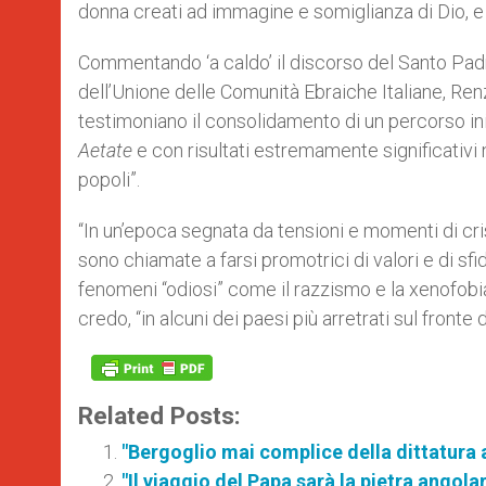
donna creati ad immagine e somiglianza di Dio, e 
Commentando ‘a caldo’ il discorso del Santo Padre
dell’Unione delle Comunità Ebraiche Italiane, Ren
testimoniano il consolidamento di un percorso ini
Aetate
e con risultati estremamente significativi
popoli”.
“In un’epoca segnata da tensioni e momenti di cris
sono chiamate a farsi promotrici di valori e di sf
fenomeni “odiosi” come il razzismo e la xenofobia, 
credo, “in alcuni dei paesi più arretrati sul fronte dei
Related Posts:
"Bergoglio mai complice della dittatura 
"Il viaggio del Papa sarà la pietra angola