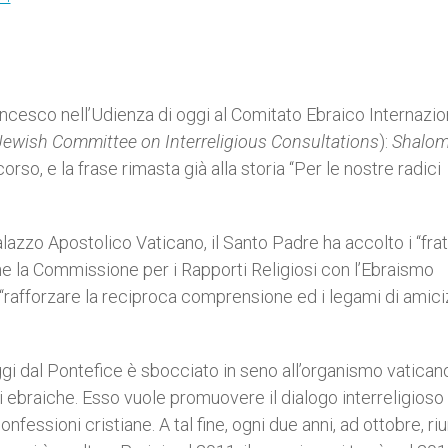
ncesco nell’Udienza di oggi al Comitato Ebraico Internazio
 Jewish Committee on Interreligious Consultations
):
Shalo
scorso, e la frase rimasta già alla storia “Per le nostre radici
lazzo Apostolico Vaticano, il Santo Padre ha accolto i “frate
che la Commissione per i Rapporti Religiosi con l’Ebraismo
a “rafforzare la reciproca comprensione ed i legami di amiciz
ggi dal Pontefice è sbocciato in seno all’organismo vatican
ebraiche. Esso vuole promuovere il dialogo interreligioso
fessioni cristiane. A tal fine, ogni due anni, ad ottobre, riu