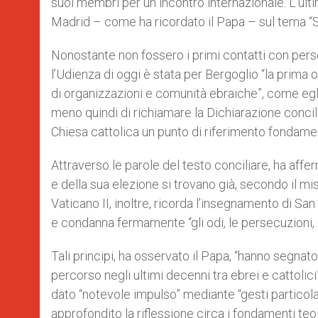
suoi membri per un incontro internazionale. L’ultim
Madrid – come ha ricordato il Papa – sul tema 
Nonostante non fossero i primi contatti con pers
l’Udienza di oggi è stata per Bergoglio “la prima
di organizzazioni e comunità ebraiche”, come egli
meno quindi di richiamare la Dichiarazione conci
Chiesa cattolica un punto di riferimento fondamen
Attraverso le parole del testo conciliare, ha affer
e della sua elezione si trovano già, secondo il mist
Vaticano II, inoltre, ricorda l’insegnamento di San
e condanna fermamente “gli odi, le persecuzioni, 
Tali principi, ha osservato il Papa, “hanno seg
percorso negli ultimi decenni tra ebrei e cattolic
dato “notevole impulso” mediante “gesti particol
approfondito la riflessione circa i fondamenti teolo