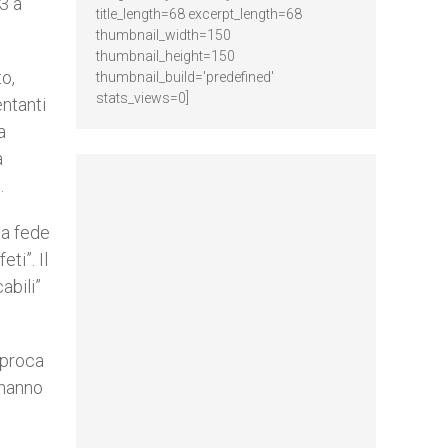
3 a
title_length=68 excerpt_length=68
thumbnail_width=150
thumbnail_height=150
o,
thumbnail_build='predefined'
stats_views=0]
entanti
a
a
.
ua fede
ti”. Il
abili”
iproca
 hanno