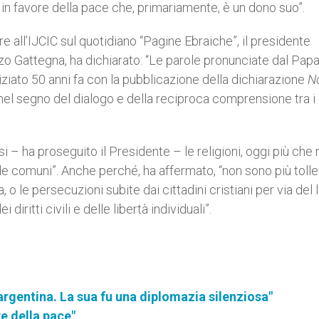
in favore della pace che, primariamente, è un dono suo”.
 all’IJCIC sul quotidiano “Pagine Ebraiche”, il presidente
zo Gattegna, ha dichiarato: “Le parole pronunciate dal Pap
ziato 50 anni fa con la pubblicazione della dichiarazione
N
 nel segno del dialogo e della reciproca comprensione tra i
i – ha proseguito il Presidente – le religioni, oggi più che 
ide comuni”. Anche perché, ha affermato, “non sono più toller
o le persecuzioni subite dai cittadini cristiani per via del 
 diritti civili e delle libertà individuali”.
argentina. La sua fu una diplomazia silenziosa"
re della pace"