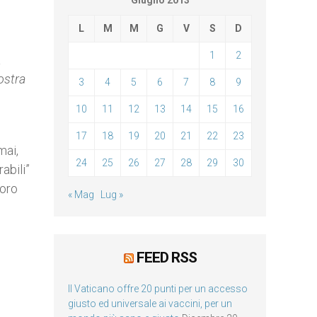
Giugno 2013
L
M
M
G
V
S
D
1
2
a
ostra
3
4
5
6
7
8
9
10
11
12
13
14
15
16
17
18
19
20
21
22
23
mai,
24
25
26
27
28
29
30
abili”
loro
« Mag
Lug »
FEED RSS
Il Vaticano offre 20 punti per un accesso
giusto ed universale ai vaccini, per un