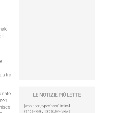
nale
m
, il
lli
ia tra
o nato
LE NOTIZIE PIÙ LETTE
 non
[wpp post_type='post' limit=4
nisce i
range='daily' order_by='views'