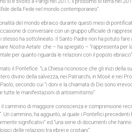
o si è svolto a Parigi nel 2011; il prossimo si terrà nel 201
“Sfide della Fede nel mondo contemporaneo”.
onalità del mondo ebraico durante questi mesi di pontificat
 occasione di conversare con un gruppo ufficiale di rappres
 stesso ha sottolineato. Il Santo Padre non ha potuto fare 
liare
Nostra Aetate
che – ha spiegato – “rappresenta per l
tale per quanto riguarda le relazioni con il popolo ebraico”
mato il Pontefice: “La Chiesa riconosce che gli inizi della s
ero divino della salvezza, nei Patriarchi, in Mosè e nei Profe
 Paolo, secondo cui “i doni e la chiamata di Dio sono irrevoc
e tutte le manifestazioni di antisemitismo”.
nato il cammino di maggiore conoscenza e comprensione rec
i”. Un cammino, ha aggiunto, al quale i Pontefici precedenti
armente significativi” ed “una serie di documenti che hanno
gici delle relazioni tra ebrei e cristiani”.