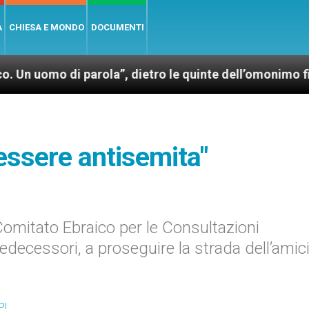
A
CHIESA E MONDO
DOCUMENTI
di parola”, dietro le quinte dell’omonimo film di Wim
essere antisemita"
Comitato Ebraico per le Consultazioni
redecessori, a proseguire la strada dell’amic
PI