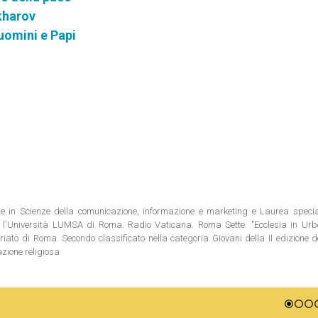
kharov
 uomini e Papi
ale in Scienze della comunicazione, informazione e marketing e Laurea special
 l'Università LUMSA di Roma. Radio Vaticana. Roma Sette. "Ecclesia in Urbe"
riato di Roma. Secondo classificato nella categoria Giovani della II edizione 
azione religiosa