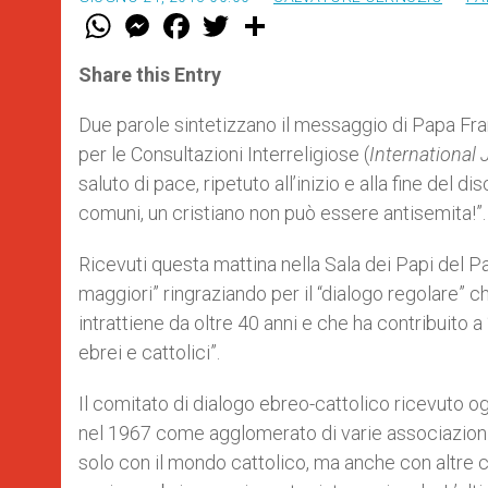
W
M
F
T
S
h
e
a
w
h
a
s
c
i
a
t
s
e
t
r
Share this Entry
s
e
b
t
e
A
n
o
e
p
g
o
r
Due parole sintetizzano il messaggio di Papa Fra
p
e
k
per le Consultazioni Interreligiose (
International
r
saluto di pace, ripetuto all’inizio e alla fine del di
comuni, un cristiano non può essere antisemita!”.
Ricevuti questa mattina nella Sala dei Papi del Pa
maggiori” ringraziando per il “dialogo regolare” 
intrattiene da oltre 40 anni e che ha contribuito 
ebrei e cattolici”.
Il comitato di dialogo ebreo-cattolico ricevuto o
nel 1967 come agglomerato di varie associazioni 
solo con il mondo cattolico, ma anche con altre con