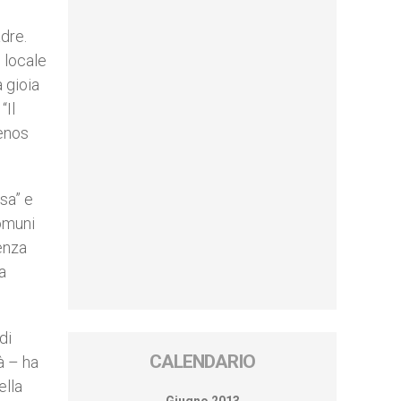
dre.
 locale
a gioia
“Il
uenos
sa” e
comuni
enza
a
di
CALENDARIO
à – ha
ella