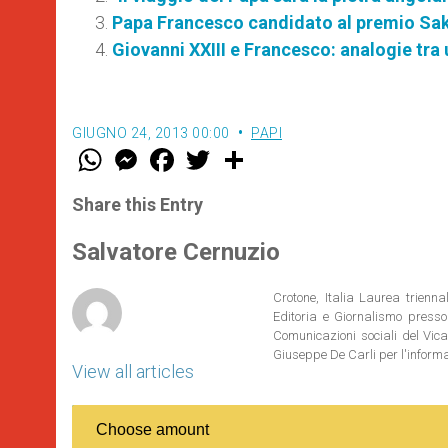
Papa Francesco candidato al premio Sa
Giovanni XXIII e Francesco: analogie tra
GIUGNO 24, 2013 00:00
PAPI
W
M
F
T
S
h
e
a
w
h
a
s
c
i
a
t
s
e
t
r
Share this Entry
s
e
b
t
e
A
n
o
e
p
g
o
r
Salvatore Cernuzio
p
e
k
r
Crotone, Italia Laurea trienn
Editoria e Giornalismo presso
Comunicazioni sociali del Vica
Giuseppe De Carli per l'inform
View all articles