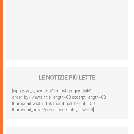
LE NOTIZIE PIÙ LETTE
[wpp post_type='post' limit=4 range='daily'
order_by='views' title_length=68 excerpt_length=68
thumbnail_width=150 thumbnail_height=150
thumbnail_build='predefined' stats_views=0]