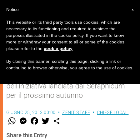
IT
Notice
x
This website or its third party tools use cookies, which are
necessary to its functioning and required to achieve the
purposes illustrated in the cookie policy. If you want to know
Assisi e Ragusa insieme nel
more or withdraw your consent to all or some of the cookies,
please refer to the
cookie policy
.
nome di San Francesco
By closing this banner, scrolling this page, clicking a link or
continuing to browse otherwise, you agree to the use of cookies.
La convivenza e il dialogo al centro
dell’iniziativa lanciata dal Seraphicum
per il prossimo autunno
GIUGNO 25, 2013 00:00
ZENIT STAFF
CHIESE LOCALI
W
M
F
T
S
h
e
a
w
h
a
s
c
i
a
t
s
e
t
r
Share this Entry
s
e
b
t
e