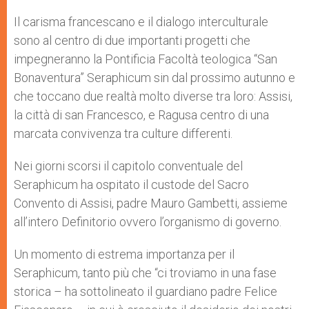
A
n
o
e
p
g
o
r
Il carisma francescano e il dialogo interculturale
p
e
k
sono al centro di due importanti progetti che
r
impegneranno la Pontificia Facoltà teologica “San
Bonaventura” Seraphicum sin dal prossimo autunno e
che toccano due realtà molto diverse tra loro: Assisi,
la città di san Francesco, e Ragusa centro di una
marcata convivenza tra culture differenti.
Nei giorni scorsi il capitolo conventuale del
Seraphicum ha ospitato il custode del Sacro
Convento di Assisi, padre Mauro Gambetti, assieme
all’intero Definitorio ovvero l’organismo di governo.
Un momento di estrema importanza per il
Seraphicum, tanto più che “ci troviamo in una fase
storica – ha sottolineato il guardiano padre Felice