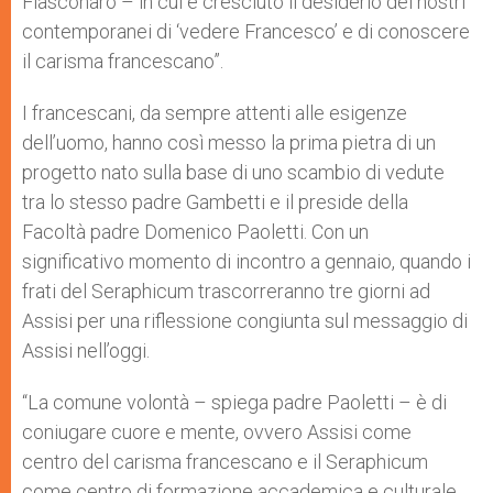
Fiasconaro – in cui è cresciuto il desiderio dei nostri
contemporanei di ‘vedere Francesco’ e di conoscere
il carisma francescano”.
I francescani, da sempre attenti alle esigenze
dell’uomo, hanno così messo la prima pietra di un
progetto nato sulla base di uno scambio di vedute
tra lo stesso padre Gambetti e il preside della
Facoltà padre Domenico Paoletti. Con un
significativo momento di incontro a gennaio, quando i
frati del Seraphicum trascorreranno tre giorni ad
Assisi per una riflessione congiunta sul messaggio di
Assisi nell’oggi.
“La comune volontà – spiega padre Paoletti – è di
coniugare cuore e mente, ovvero Assisi come
centro del carisma francescano e il Seraphicum
come centro di formazione accademica e culturale.