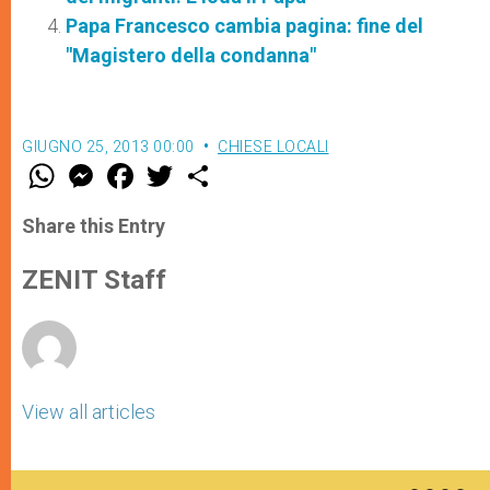
Papa Francesco cambia pagina: fine del
"Magistero della condanna"
GIUGNO 25, 2013 00:00
CHIESE LOCALI
W
M
F
T
S
h
e
a
w
h
a
s
c
i
a
t
s
e
t
r
Share this Entry
s
e
b
t
e
A
n
o
e
p
g
o
r
ZENIT Staff
p
e
k
r
View all articles