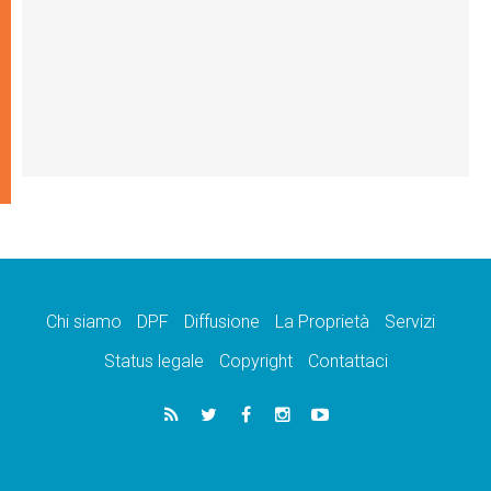
Chi siamo
DPF
Diffusione
La Proprietà
Servizi
Status legale
Copyright
Contattaci