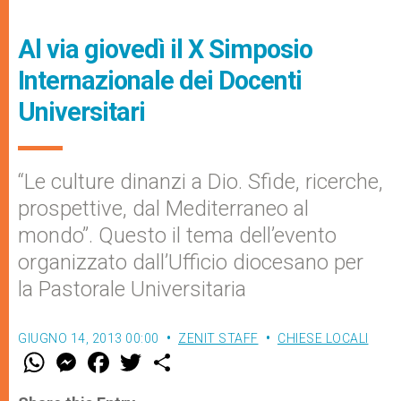
Al via giovedì il X Simposio
Internazionale dei Docenti
Universitari
“Le culture dinanzi a Dio. Sfide, ricerche,
prospettive, dal Mediterraneo al
mondo”. Questo il tema dell’evento
organizzato dall’Ufficio diocesano per
la Pastorale Universitaria
GIUGNO 14, 2013 00:00
ZENIT STAFF
CHIESE LOCALI
W
M
F
T
S
h
e
a
w
h
a
s
c
i
a
t
s
e
t
r