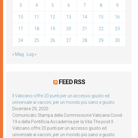
3
4
5
6
7
8
9
10
11
12
13
14
15
16
17
18
19
20
21
22
23
24
25
26
27
28
29
30
« Mag
Lug »
FEED RSS
Il Vaticano offre 20 punti per un accesso giusto ed
universale ai vaccini, per un mondo più sano e giusto
Dicembre 29, 2020
Comunicato Stampa della Commissione Vaticana Covid-
19 e della Pontificia Accademia per la Vita The post Il
Vaticano offre 20 punti per un accesso giusto ed
universale ai vaccini, per un mondo più sano e giusto