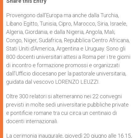
Share this Entry
s
e
b
t
e
A
n
o
e
p
g
o
r
Provengono dall’Europa ma anche dalla Turchia,
p
e
k
Libano Egitto, Tunisia, Cipro, Marocco, Siria, Israele,
r
Algeria, Giordania, e dalla Nigeria, Angola, Mali,
Congo, Niger, Sudafrica, Repubblica Centro Africana,
Stati Uniti d’America, Argentina e Uruguay. Sono gli
800 docenti universitari attesi a Roma per i tre giorni
di incontro e formazione promossi e organizzati
dall’Ufficio diocesano per la pastorale universitaria,
guidata dal vescovo LORENZO LEUZZI.
Oltre 300 relatori si alterneranno nei 22 convegni
previsti in molte sedi universitarie pubbliche private
e pontificie romane tra cui circa un centinaio di
docenti internazionali.
La cerimonia inaugurale, giovedì 20 giugno alle 16.15,