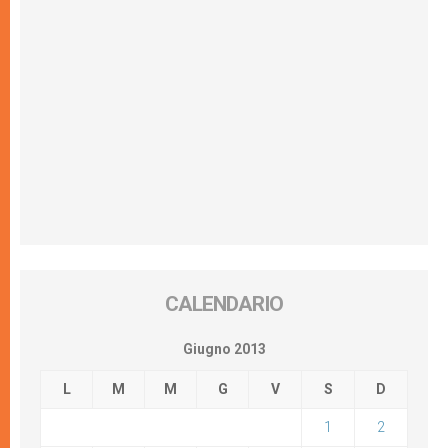
CALENDARIO
Giugno 2013
L
M
M
G
V
S
D
1
2