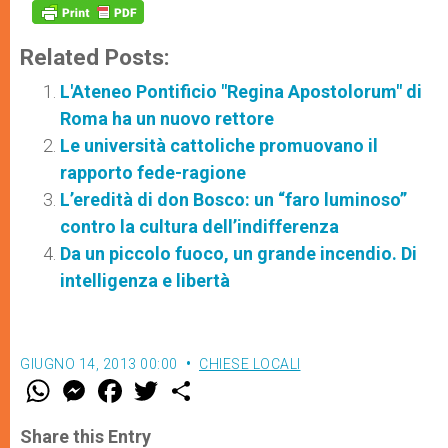
Related Posts:
L'Ateneo Pontificio "Regina Apostolorum" di
Roma ha un nuovo rettore
Le università cattoliche promuovano il
rapporto fede-ragione
L’eredità di don Bosco: un “faro luminoso”
contro la cultura dell’indifferenza
Da un piccolo fuoco, un grande incendio. Di
intelligenza e libertà
GIUGNO 14, 2013 00:00
CHIESE LOCALI
W
M
F
T
S
h
e
a
w
h
a
s
c
i
a
t
s
e
t
r
Share this Entry
s
e
b
t
e