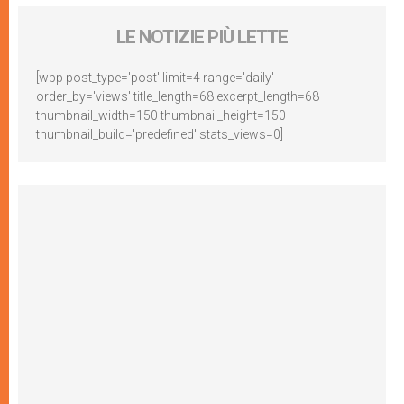
LE NOTIZIE PIÙ LETTE
[wpp post_type='post' limit=4 range='daily'
order_by='views' title_length=68 excerpt_length=68
thumbnail_width=150 thumbnail_height=150
thumbnail_build='predefined' stats_views=0]