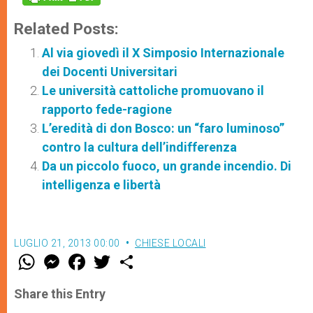
Related Posts:
Al via giovedì il X Simposio Internazionale
dei Docenti Universitari
Le università cattoliche promuovano il
rapporto fede-ragione
L’eredità di don Bosco: un “faro luminoso”
contro la cultura dell’indifferenza
Da un piccolo fuoco, un grande incendio. Di
intelligenza e libertà
LUGLIO 21, 2013 00:00
CHIESE LOCALI
W
M
F
T
S
h
e
a
w
h
a
s
c
i
a
t
s
e
t
r
Share this Entry
s
e
b
t
e
A
n
o
e