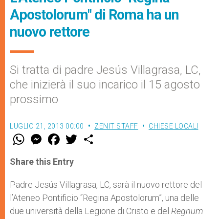
Apostolorum" di Roma ha un
nuovo rettore
Si tratta di padre Jesús Villagrasa, LC,
che inizierà il suo incarico il 15 agosto
prossimo
LUGLIO 21, 2013 00:00
ZENIT STAFF
CHIESE LOCALI
W
M
F
T
S
h
e
a
w
h
a
s
c
i
a
t
s
e
t
r
Share this Entry
s
e
b
t
e
A
n
o
e
p
g
o
r
Padre Jesús Villagrasa, LC, sarà il nuovo rettore del
p
e
k
l’Ateneo Pontificio “Regina Apostolorum”, una delle
r
due università della Legione di Cristo e del
Regnum