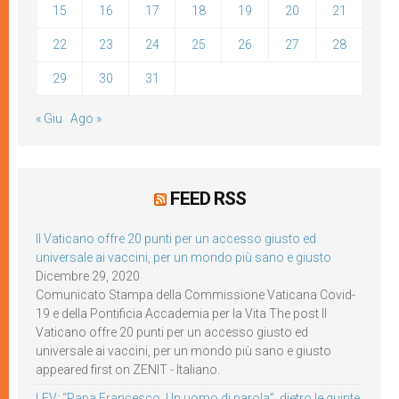
15
16
17
18
19
20
21
22
23
24
25
26
27
28
29
30
31
« Giu
Ago »
FEED RSS
Il Vaticano offre 20 punti per un accesso giusto ed
universale ai vaccini, per un mondo più sano e giusto
Dicembre 29, 2020
Comunicato Stampa della Commissione Vaticana Covid-
19 e della Pontificia Accademia per la Vita The post Il
Vaticano offre 20 punti per un accesso giusto ed
universale ai vaccini, per un mondo più sano e giusto
appeared first on ZENIT - Italiano.
LEV: “Papa Francesco. Un uomo di parola”, dietro le quinte