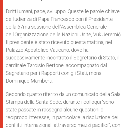
s
e
b
t
e
A
n
o
e
p
g
o
r
Diritti umani, pace, sviluppo. Queste le parole chiave
p
e
k
dell’udienza di Papa Francesco con il Presidente
r
della 67ma sessione dell’Assemblea Generale
dell’Organizzazione delle Nazioni Unite, Vuk Jeremić.
Il presidente è stato ricevuto questa mattina, nel
Palazzo Apostolico Vaticano, dove ha
successivamente incontrato il Segretario di Stato, il
cardinale Tarcisio Bertone, accompagnato dal
Segretario per i Rapporti con gli Stati, mons.
Dominique Mamberti.
Secondo quanto riferito da un comunicato della Sala
Stampa della Santa Sede, durante i colloqui “sono
state passate in rassegna alcune questioni di
reciproco interesse, in particolare la risoluzione dei
conflitti internazionali attraverso mezzi pacifici”, con