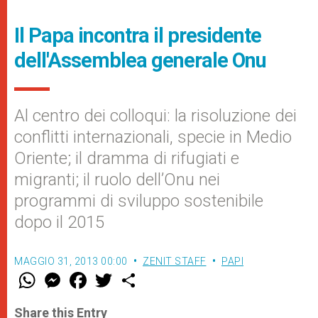
Il Papa incontra il presidente
dell'Assemblea generale Onu
Al centro dei colloqui: la risoluzione dei
conflitti internazionali, specie in Medio
Oriente; il dramma di rifugiati e
migranti; il ruolo dell’Onu nei
programmi di sviluppo sostenibile
dopo il 2015
MAGGIO 31, 2013 00:00
ZENIT STAFF
PAPI
W
M
F
T
S
h
e
a
w
h
a
s
c
i
a
t
s
e
t
r
Share this Entry