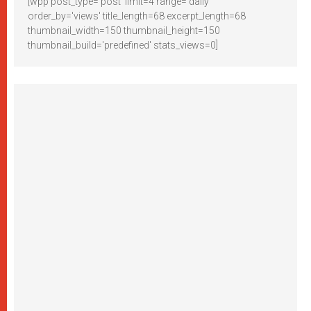
[wpp post_type='post' limit=4 range='daily'
order_by='views' title_length=68 excerpt_length=68
thumbnail_width=150 thumbnail_height=150
thumbnail_build='predefined' stats_views=0]