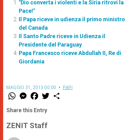
"Dio converta i violenti e la Siria ritrovi la
Pace!"
Il Papa riceve in udienza il primo ministro
del Canada
Il Santo Padre riceve in Udienza il
Presidente del Paraguay
Papa Francesco riceve Abdullah II, Re di
Giordania
MAGGIO 31, 2013 00:00
PAPI
W
M
F
T
S
h
e
a
w
h
a
s
c
i
a
t
s
e
t
r
Share this Entry
s
e
b
t
e
A
n
o
e
p
g
o
r
ZENIT Staff
p
e
k
r