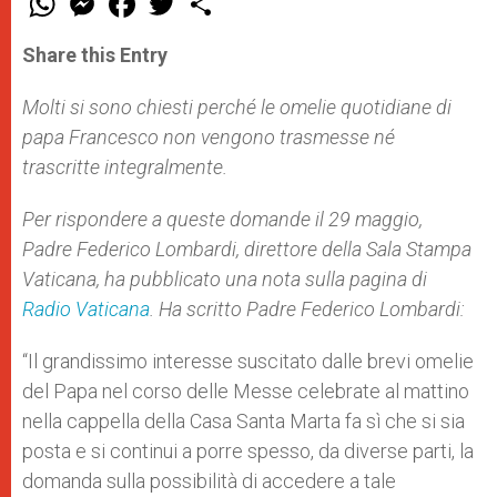
h
e
a
w
h
a
s
c
i
a
t
s
e
t
r
Share this Entry
s
e
b
t
e
A
n
o
e
p
g
o
r
Molti si sono chiesti perché le omelie quotidiane di
p
e
k
papa Francesco non vengono trasmesse né
r
trascritte integralmente.
Per rispondere a queste domande il 29 maggio,
Padre Federico Lombardi, direttore della Sala Stampa
Vaticana, ha pubblicato una nota sulla pagina di
Radio Vaticana
. Ha scritto Padre Federico Lombardi:
“Il grandissimo interesse suscitato dalle brevi omelie
del Papa nel corso delle Messe celebrate al mattino
nella cappella della Casa Santa Marta fa sì che si sia
posta e si continui a porre spesso, da diverse parti, la
domanda sulla possibilità di accedere a tale