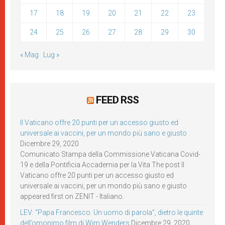
17
18
19
20
21
22
23
24
25
26
27
28
29
30
« Mag
Lug »
FEED RSS
Il Vaticano offre 20 punti per un accesso giusto ed
universale ai vaccini, per un mondo più sano e giusto
Dicembre 29, 2020
Comunicato Stampa della Commissione Vaticana Covid-
19 e della Pontificia Accademia per la Vita The post Il
Vaticano offre 20 punti per un accesso giusto ed
universale ai vaccini, per un mondo più sano e giusto
appeared first on ZENIT - Italiano.
LEV: “Papa Francesco. Un uomo di parola”, dietro le quinte
dell’omonimo film di Wim Wenders
Dicembre 29, 2020