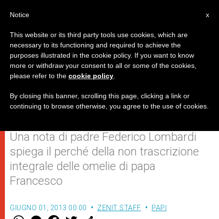
IT
Notice
x
This website or its third party tools use cookies, which are
necessary to its functioning and required to achieve the
purposes illustrated in the cookie policy. If you want to know
A proposito delle omelie di Papa
more or withdraw your consent to all or some of the cookies,
please refer to the
cookie policy
.
Francesco nella Casa Santa
Marta
By closing this banner, scrolling this page, clicking a link or
continuing to browse otherwise, you agree to the use of cookies.
Una nota di padre Federico Lombardi
spiega il perché della non trascrizione
integrale delle omelie di papa
Francesco
GIUGNO 01, 2013 00:00
ZENIT STAFF
PAPI
W
M
F
T
S