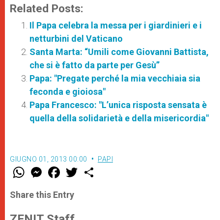
Related Posts:
Il Papa celebra la messa per i giardinieri e i
netturbini del Vaticano
Santa Marta: “Umili come Giovanni Battista,
che si è fatto da parte per Gesù”
Papa: "Pregate perché la mia vecchiaia sia
feconda e gioiosa"
Papa Francesco: "L’unica risposta sensata è
quella della solidarietà e della misericordia"
GIUGNO 01, 2013 00:00
PAPI
W
M
F
T
S
h
e
a
w
h
a
s
c
i
a
t
s
e
t
r
Share this Entry
s
e
b
t
e
A
n
o
e
p
g
o
r
ZENIT Staff