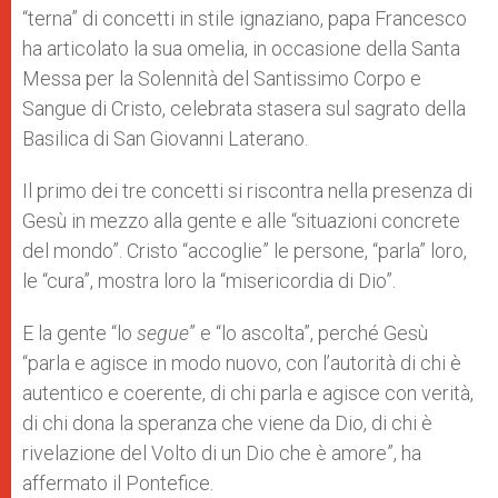
p
e
k
“terna” di concetti in stile ignaziano, papa Francesco
r
ha articolato la sua omelia, in occasione della Santa
Messa per la Solennità del Santissimo Corpo e
Sangue di Cristo, celebrata stasera sul sagrato della
Basilica di San Giovanni Laterano.
Il primo dei tre concetti si riscontra nella presenza di
Gesù in mezzo alla gente e alle “situazioni concrete
del mondo”. Cristo “accoglie” le persone, “parla” loro,
le “cura”, mostra loro la “misericordia di Dio”.
E la gente “lo
segue
” e “lo ascolta”, perché Gesù
“parla e agisce in modo nuovo, con l’autorità di chi è
autentico e coerente, di chi parla e agisce con verità,
di chi dona la speranza che viene da Dio, di chi è
rivelazione del Volto di un Dio che è amore”, ha
affermato il Pontefice.