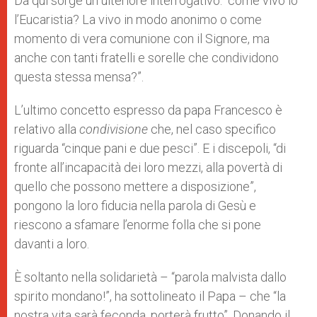
Da qui sorge un ulteriore interrogativo: “come vivo io
l’Eucaristia? La vivo in modo anonimo o come
momento di vera comunione con il Signore, ma
anche con tanti fratelli e sorelle che condividono
questa stessa mensa?”.
L’ultimo concetto espresso da papa Francesco è
relativo alla
condivisione
che, nel caso specifico
riguarda “cinque pani e due pesci”. E i discepoli, “di
fronte all’incapacità dei loro mezzi, alla povertà di
quello che possono mettere a disposizione”,
pongono la loro fiducia nella parola di Gesù e
riescono a sfamare l’enorme folla che si pone
davanti a loro.
È soltanto nella solidarietà – “parola malvista dallo
spirito mondano!”, ha sottolineato il Papa – che “la
nostra vita sarà feconda, porterà frutto”. Donando il