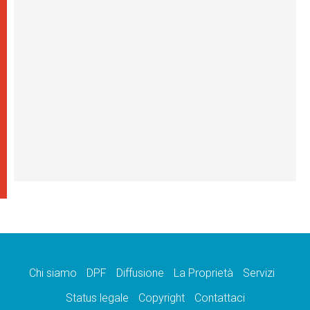
Chi siamo
DPF
Diffusione
La Proprietà
Servizi
Status legale
Copyright
Contattaci