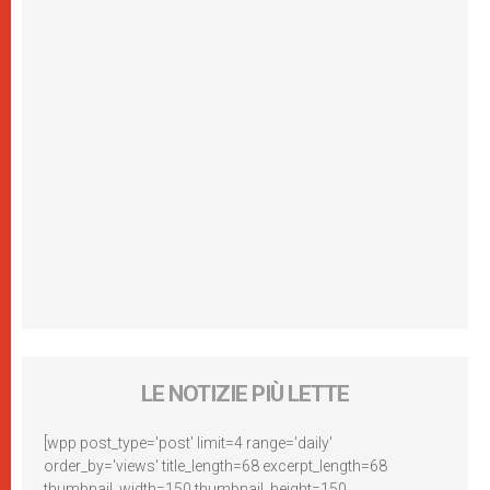
LE NOTIZIE PIÙ LETTE
[wpp post_type='post' limit=4 range='daily'
order_by='views' title_length=68 excerpt_length=68
thumbnail_width=150 thumbnail_height=150