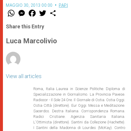
MAGGIO 30, 2013 00:00
PAPI
W
M
F
T
S
h
e
a
w
h
a
s
c
i
a
t
s
e
t
r
Share this Entry
s
e
b
t
e
A
n
o
e
p
g
o
r
Luca Marcolivio
p
e
k
r
View all articles
Roma, Italia Laurea in Scienze Politiche. Diploma di
Specializzazione in Giornalismo. La Provincia Pavese.
Radiocor - Il Sole 24 Ore. Il Giornale di Ostia. Ostia Oggi.
Ostia Città (direttore). Eur Oggi. Messa e Meditazione.
Sacerdos. Destra Italiana. Corrispondenza Romana.
Radici Cristiane. Agenzia Sanitaria Italiana.
L'Ottimista (direttore). Santini da Collezione (Hachette).
I Santini della Madonna di Lourdes (McKay). Contro