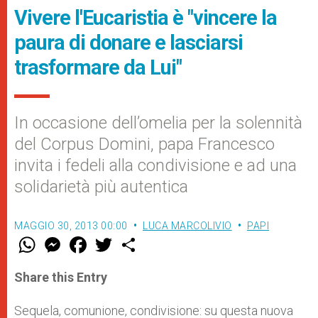
Vivere l'Eucaristia è "vincere la
paura di donare e lasciarsi
trasformare da Lui"
In occasione dell’omelia per la solennità
del Corpus Domini, papa Francesco
invita i fedeli alla condivisione e ad una
solidarietà più autentica
MAGGIO 30, 2013 00:00
LUCA MARCOLIVIO
PAPI
W
M
F
T
S
h
e
a
w
h
a
s
c
i
a
t
s
e
t
r
Share this Entry
s
e
b
t
e
A
n
o
e
p
g
o
r
Sequela, comunione, condivisione: su questa nuova