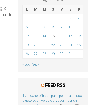
Agosto 2013
glia
L
M
M
G
V
S
D
zia, di
1
2
3
4
5
6
7
8
9
10
11
12
13
14
15
16
17
18
19
20
21
22
23
24
25
26
27
28
29
30
31
« Lug
Set »
FEED RSS
Il Vaticano offre 20 punti per un accesso
giusto ed universale ai vaccini, per un