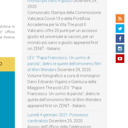
mondo più sano e giusto
Dicembre 29,
2020
Comunicato Stampa della Commissione
Vaticana Covid-19 e della Pontificia
Accademia per la Vita The post Il
istica in
Vaticano offre 20 punti per un accesso
. Ufficio
giusto ed universale ai vaccini, per un
del Premio
mondo più sano e giusto appeared first
on ZENIT - Italiano.
LEV: “Papa Francesco. Un uomo di
parola”, dietro le quinte dell’omonimo film
di Wim Wenders
Dicembre 29, 2020
Volume fotografico a cura di monsignor
Dario Edoardo Viganò e Gianluca della
Maggiore The post LEV: “Papa
Francesco. Un uomo di parola”, dietro le
quinte dell’omonimo film di Wim Wenders
appeared first on ZENIT - Italiano.
Lunedì 4 gennaio 2021: Possesso
cardinalizio
Dicembre 29, 2020
Avviso dell’Ufficio delle Celebrazioni