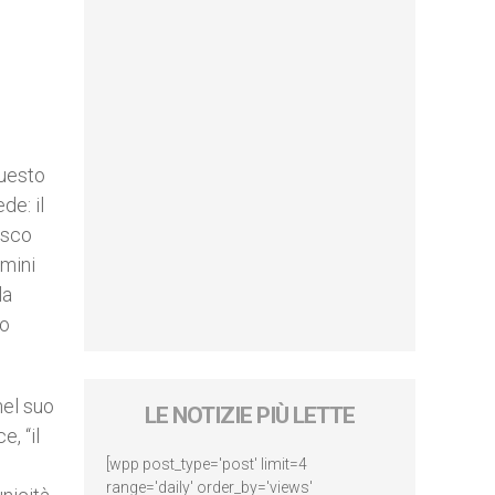
questo
de: il
esco
imini
la
io
nel suo
LE NOTIZIE PIÙ LETTE
, “il
[wpp post_type='post' limit=4
range='daily' order_by='views'