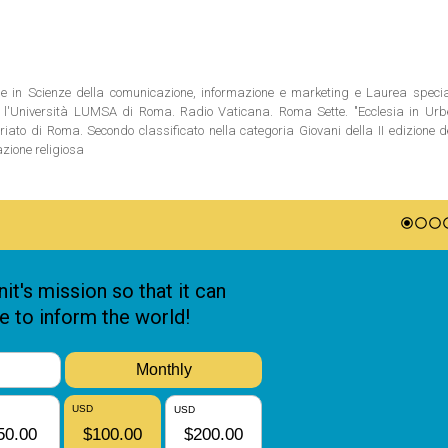
ale in Scienze della comunicazione, informazione e marketing e Laurea special
 l'Università LUMSA di Roma. Radio Vaticana. Roma Sette. "Ecclesia in Urbe"
riato di Roma. Secondo classificato nella categoria Giovani della II edizione 
azione religiosa