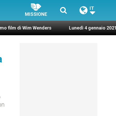
IT
MISSIONE
i Wim Wenders
Lunedì 4 gennaio 2021: Possesso
a
o
on