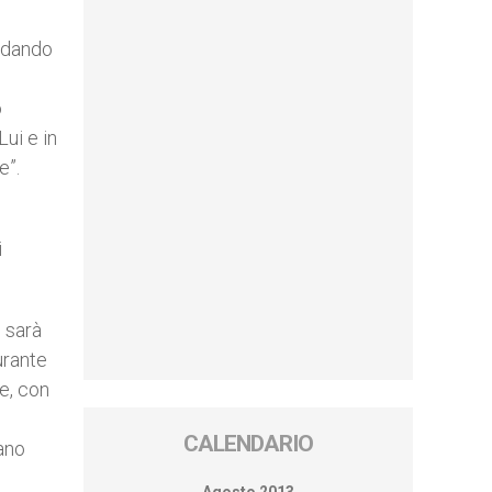
andando
o
Lui e in
e”.
i
 sarà
urante
e, con
CALENDARIO
mano