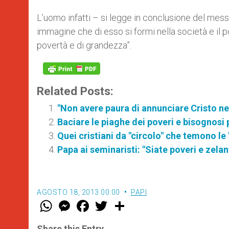
L’uomo infatti – si legge in conclusione del mess
immagine che di esso si formi nella società e il p
povertà e di grandezza”.
Related Posts:
"Non avere paura di annunciare Cristo n
Baciare le piaghe dei poveri e bisognosi p
Quei cristiani da "circolo" che temono le 
Papa ai seminaristi: "Siate poveri e zelan
AGOSTO 18, 2013 00:00
PAPI
W
M
F
T
S
h
e
a
w
h
a
s
c
i
a
t
s
e
t
r
Share this Entry