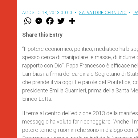
AGOSTO 18, 2013 00:00
SALVATORE CERNUZIO
PA
W
M
F
T
S
h
e
a
w
h
a
s
c
i
a
t
s
e
t
r
Share this Entry
s
e
b
t
e
A
n
o
e
p
g
o
r
“Il potere economico, politico, mediatico ha bis
p
e
k
spesso cerca di manipolare le masse, di indurre de
r
rapporto con Dio”. Papa Francesco è efficace ne
Lambiasi, a firma del cardinale Segretario di Stat
che prende il via oggi. Le parole del Pontefice, 
presidente Emilia Guarnieri, prima della Santa Me
Enrico Letta.
Il tema al centro dell’edizione 2013 della manife
messaggio ha voluto far riecheggiare. “Anche il mo
potere teme gli uomini che sono in dialogo con Dio