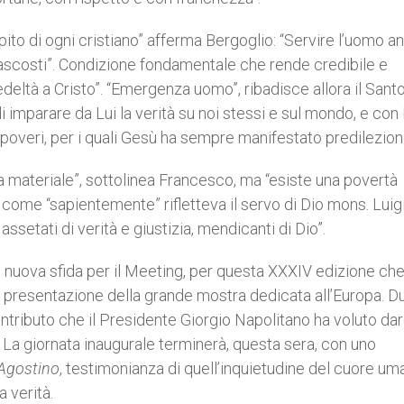
ompito di ogni cristiano” afferma Bergoglio: “Servire l’uomo 
ù nascosti”. Condizione fondamentale che rende credibile e
edeltà a Cristo”. “Emergenza uomo”, ribadisce allora il Sant
di imparare da Lui la verità su noi stessi e sul mondo, e con 
ù poveri, per i quali Gesù ha sempre manifestato predilezion
a materiale”, sottolinea Francesco, ma “esiste una povertà
come “sapientemente” rifletteva il servo di Dio mons. Luig
setati di verità e giustizia, mendicanti di Dio”.
nuova sfida per il Meeting, per questa XXXIV edizione che
di presentazione della grande mostra dedicata all’Europa. D
ontributo che il Presidente Giorgio Napolitano ha voluto dar
. La giornata inaugurale terminerà, questa sera, con uno
 Agostino
, testimonianza di quell’inquietudine del cuore u
 verità.