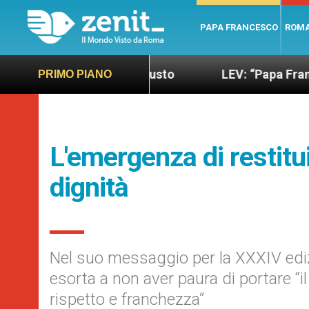
PAPA FRANCESCO
ROM
ndo più sano e giusto
LEV: “Papa Francesco. Un 
PRIMO PIANO
L'emergenza di restitui
dignità
Nel suo messaggio per la XXXIV ediz
esorta a non aver paura di portare “i
rispetto e franchezza”