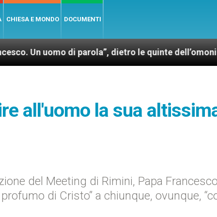
A
CHIESA E MONDO
DOCUMENTI
uomo di parola”, dietro le quinte dell’omonimo film d
re all'uomo la sua altissim
ione del Meeting di Rimini, Papa Francesc
l profumo di Cristo” a chiunque, ovunque, “c