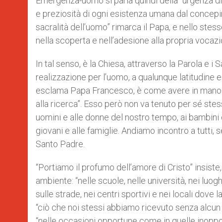
Emergenza-uomo si parla quindi della “urgenza di re
e preziosità di ogni esistenza umana dal concepim
sacralità dell’uomo” rimarca il Papa, e nello stes
nella scoperta e nell’adesione alla propria vocaz
In tal senso, è la Chiesa, attraverso la Parola e i 
realizzazione per l’uomo, a qualunque latitudine
esclama Papa Francesco, è come avere in mano u
alla ricerca”. Esso però non va tenuto per sé stes
uomini e alle donne del nostro tempo, ai bambini e a
giovani e alle famiglie. Andiamo incontro a tutti, 
Santo Padre.
“Portiamo il profumo dell’amore di Cristo” insiste
ambiente: “nelle scuole, nelle università, nei luogh
sulle strade, nei centri sportivi e nei locali dove 
“ciò che noi stessi abbiamo ricevuto senza alcun 
“nelle occasioni opportune come in quelle inoppo