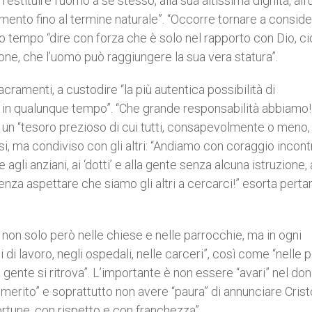
stituire l’uomo a se stesso, alla sua altissima dignità, all’
ento fino al termine naturale”. “Occorre tornare a conside
so tempo “dire con forza che è solo nel rapporto con Dio, c
ione, che l’uomo può raggiungere la sua vera statura”.
Sacramenti, a custodire “la più autentica possibilità di
 e in qualunque tempo”. “Che grande responsabilità abbiamo!
n “tesoro prezioso di cui tutti, consapevolmente o meno,
si, ma condiviso con gli altri: “Andiamo con coraggio incont
gli anziani, ai ‘dotti’ e alla gente senza alcuna istruzione, 
senza aspettare che siamo gli altri a cercarci!” esorta pertan
, non solo però nelle chiese e nelle parrocchie, ma in ogni
i di lavoro, negli ospedali, nelle carceri”, così come “nelle 
la gente si ritrova”. L’importante è non essere “avari” nel do
merito” e soprattutto non avere “paura” di annunciare Crist
rtune, con rispetto e con franchezza”.