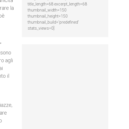
unicità
title_length=68 excerpt_length=68
rare la
thumbnail_width=150
ioè
thumbnail_height=150
thumbnail_build='predefined'
stats_views=0]
”
 sono
ro agli
ai
to il
piazze,
nare
o