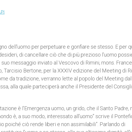
PI
ogno dell’uomo per perpetuare e gonfiare se stesso. E per 
sideri, di cancellare ciò che di più prezioso l’uomo possie
l suo messaggio inviato al Vescovo di Rimini, mons. Franc
o, Tarcisio Bertone, per la XXXIV edizione del Meeting di R
come da tradizione, verranno lette al popolo del Meeting dal
ssa, alla quale parteciperà anche il Presidente del Consigl
stazione è l’Emergenza uomo, un grido, che il Santo Padre, 
ndo è, a suo modo, interessato all’uomo” scrive il Pontefice
 poiché ciò rende liberi e non assimilabili”. Parlando di