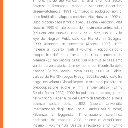
Timone, Inside the Vatican, Si alla Vita, XXI Secolo
Scienza e Tecnologia, Mondo e Missione, Sacerdos,
Greenwatchnews. 1991 «L'imbroglio ecologico- non ci
sono limiti allo sviluppo» (edizioni Vita Nuova) . 1992 «Il
Buco d'ozono catastrofe o speculazione?» (edizioni Vita
Nuova). 1993 «Il lato oscuro del movimento animalista»
(edizioni Vita Nuova). 1998 «Los Judios, Pio XII Y la
leyenda Negra» Pubblicato da Planeta in Spagna.
1999 «Nascosti in convento» (Ancora 1999). 1999
insieme a Roberto Irsuti il volume: «Troppo caldo o
troppo freddo? - la favola del riscaldamento del
pianeta» (21mo Secolo). 2000 “Da Malthus al razzismo
verde. La vera storia del movimento per il controllo delle
nascite” (21mo Secolo, Roma 2000). 2001 «Gli ebrei
salvati da Pio XII» (Logos Press). 2002 ho pubblicato tre
saggi nei volumi «Global Report- lo stato del pianeta tra
preoccupazione etiche e miti ambientalisti» (21mo
Secolo, Roma 2002). 2002 ho pubblicato un saggio nel
nel Working Paper n.78 del Centro di Metodologia delle
scienze sociali della LUISS (Libera Università
Internazionale degli Studi Sociali Guido Carli di Roma)
«Scienza e leggenda, l’informazione scientifica
snobbata dai media». 2003 insieme a VittorFranco
Pisano il volume “Da Seattle all’ecoterrorismo” (21mo