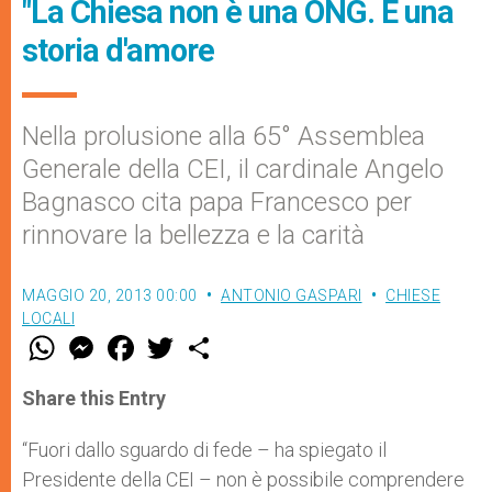
"La Chiesa non è una ONG. È una
storia d'amore
Nella prolusione alla 65° Assemblea
Generale della CEI, il cardinale Angelo
Bagnasco cita papa Francesco per
rinnovare la bellezza e la carità
MAGGIO 20, 2013 00:00
ANTONIO GASPARI
CHIESE
LOCALI
W
M
F
T
S
h
e
a
w
h
a
s
c
i
a
t
s
e
t
r
Share this Entry
s
e
b
t
e
A
n
o
e
p
g
o
r
“Fuori dallo sguardo di fede – ha spiegato il
p
e
k
Presidente della CEI – non è possibile comprendere
r