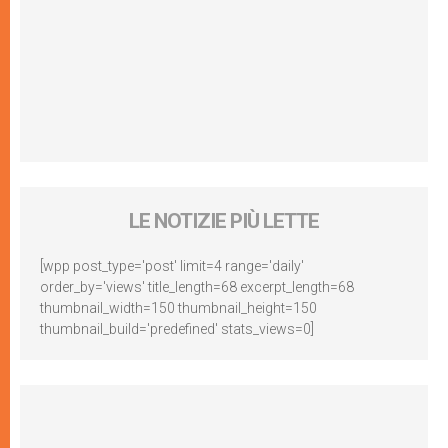
LE NOTIZIE PIÙ LETTE
[wpp post_type='post' limit=4 range='daily'
order_by='views' title_length=68 excerpt_length=68
thumbnail_width=150 thumbnail_height=150
thumbnail_build='predefined' stats_views=0]