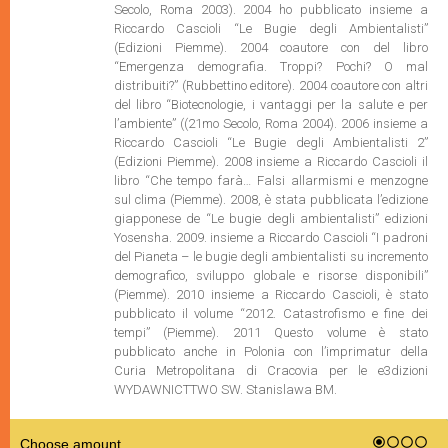
Secolo, Roma 2003). 2004 ho pubblicato insieme a
Riccardo Cascioli “Le Bugie degli Ambientalisti”
(Edizioni Piemme). 2004 coautore con del libro
“Emergenza demografia. Troppi? Pochi? O mal
distribuiti?” (Rubbettino editore). 2004 coautore con altri
del libro “Biotecnologie, i vantaggi per la salute e per
l’ambiente” ((21mo Secolo, Roma 2004). 2006 insieme a
Riccardo Cascioli “Le Bugie degli Ambientalisti 2”
(Edizioni Piemme). 2008 insieme a Riccardo Cascioli il
libro “Che tempo farà… Falsi allarmismi e menzogne
sul clima (Piemme). 2008, è stata pubblicata l’edizione
giapponese de “Le bugie degli ambientalisti” edizioni
Yosensha. 2009. insieme a Riccardo Cascioli “I padroni
del Pianeta – le bugie degli ambientalisti su incremento
demografico, sviluppo globale e risorse disponibili”
(Piemme). 2010 insieme a Riccardo Cascioli, è stato
pubblicato il volume “2012. Catastrofismo e fine dei
tempi” (Piemme). 2011 Questo volume è stato
pubblicato anche in Polonia con l’imprimatur della
Curia Metropolitana di Cracovia per le e3dizioni
WYDAWNICTTWO SW. Stanislawa BM.