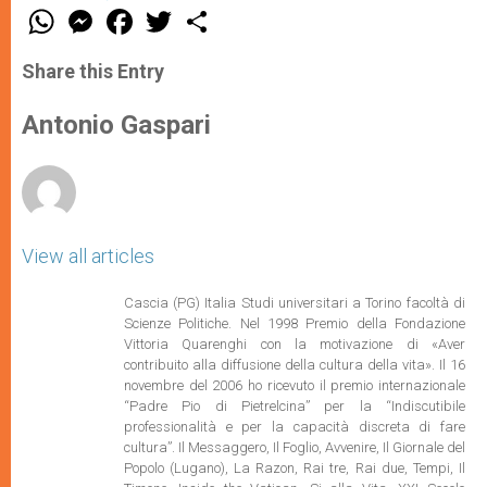
W
M
F
T
S
h
e
a
w
h
a
s
c
i
a
t
s
e
t
r
Share this Entry
s
e
b
t
e
A
n
o
e
p
g
o
r
Antonio Gaspari
p
e
k
r
View all articles
Cascia (PG) Italia Studi universitari a Torino facoltà di
Scienze Politiche. Nel 1998 Premio della Fondazione
Vittoria Quarenghi con la motivazione di «Aver
contribuito alla diffusione della cultura della vita». Il 16
novembre del 2006 ho ricevuto il premio internazionale
“Padre Pio di Pietrelcina” per la “Indiscutibile
professionalità e per la capacità discreta di fare
cultura”. Il Messaggero, Il Foglio, Avvenire, Il Giornale del
Popolo (Lugano), La Razon, Rai tre, Rai due, Tempi, Il