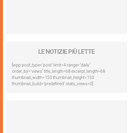
LE NOTIZIE PIÙ LETTE
[wpp post_type='post' limit=4 range='daily'
order_by='views' title_length=68 excerpt_length=68
thumbnail_width=150 thumbnail_height=150
thumbnail_build='predefined' stats_views=0]