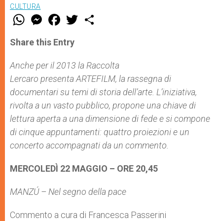
CULTURA
W
M
F
T
S
h
e
a
w
h
a
s
c
i
a
t
s
e
t
r
Share this Entry
s
e
b
t
e
A
n
o
e
p
g
o
r
Anche per il 2013 la Raccolta
p
e
k
Lercaro presenta ARTEFILM, la rassegna di
r
documentari su temi di storia dell’arte. L’iniziativa,
rivolta a un vasto pubblico, propone una chiave di
lettura aperta a una dimensione di fede e si compone
di cinque appuntamenti: quattro proiezioni e un
concerto accompagnati da un commento.
MERCOLEDÌ 22 MAGGIO – ORE 20,45
MANZÚ – Nel segno della pace
Commento a cura di Francesca Passerini