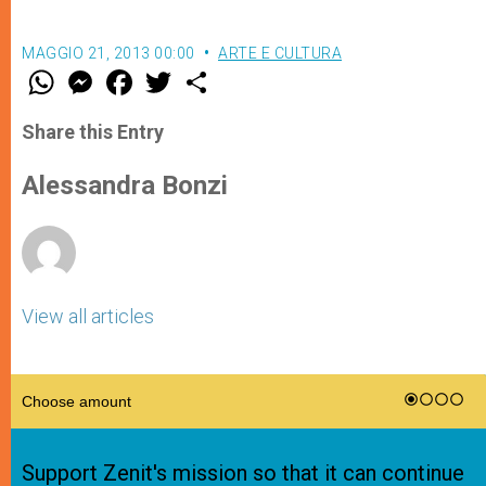
MAGGIO 21, 2013 00:00
ARTE E CULTURA
W
M
F
T
S
h
e
a
w
h
a
s
c
i
a
t
s
e
t
r
Share this Entry
s
e
b
t
e
A
n
o
e
p
g
o
r
Alessandra Bonzi
p
e
k
r
View all articles