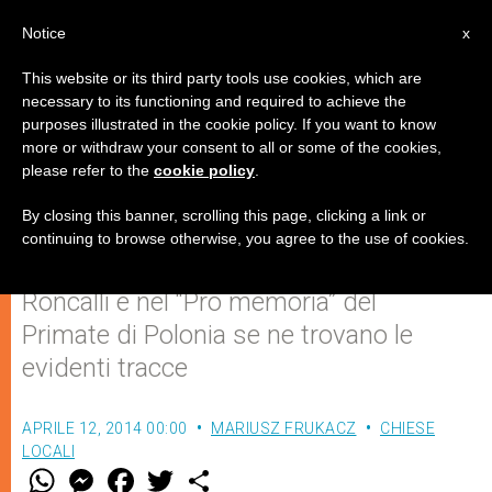
IT
Notice
x
This website or its third party tools use cookies, which are
necessary to its functioning and required to achieve the
purposes illustrated in the cookie policy. If you want to know
Il legame tra Giovanni XXIII e il
more or withdraw your consent to all or some of the cookies,
please refer to the
cookie policy
.
card. Wyszyński
By closing this banner, scrolling this page, clicking a link or
continuing to browse otherwise, you agree to the use of cookies.
Nel “Giornale dell’anima” di papa
Roncalli e nel “Pro memoria” del
Primate di Polonia se ne trovano le
evidenti tracce
APRILE 12, 2014 00:00
MARIUSZ FRUKACZ
CHIESE
LOCALI
W
M
F
T
S
h
e
a
w
h