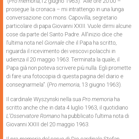
(
Pro memoria
,12 giugno 1963). “Alle ore 20.00 –
prosegue la cronaca – mi intrattengo in una lunga
conversazione con mons. Capovilla, segretario
particolare di papa Giovanni XXIII. Vuole dirmi alcune
cose da parte del Santo Padre. All’inizio dice che
l’ultima nota nel
Giornale
che il Papa ha scritto,
riguarda il ricevimento dei vescovi polacchi in
udienza il 20 maggio 1963. Terminata la quale, il
Papa già non poteva scrivere più nulla. Egli promette
di fare una fotocopia di questa pagina del diario e
consegnarmela”. (
Pro memoria
, 13 giugno 1963).
Il cardinale Wyszynski nella sua
Pro memoria
ha
scritto anche che in data 4 luglio 1963, il quotidiano
L’Osservatore Romano
ha pubblicato l’ultima nota di
Giovanni XXIII del 20 maggio 1963.
Il
pro memoria
del servo di Dio cardinale Stefan