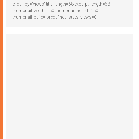
order_by='views' title_length=68 excerpt_length=68
thumbnail_width=150 thumbnail_height=150
thumbnail_build='predefined' stats_views=0]