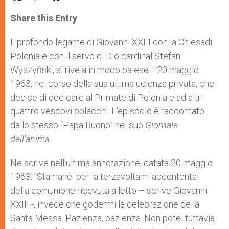
a
s
c
i
a
t
s
e
t
r
Share this Entry
s
e
b
t
e
A
n
o
e
p
g
o
r
Il profondo legame di Giovanni XXIII con la Chiesadi
p
e
k
Polonia e con il servo di Dio cardinal Stefan
r
Wyszyński, si rivela in modo palese il 20 maggio
1963, nel corso della sua ultima udienza privata, che
decise di dedicare al Primate di Polonia e ad altri
quattro vescovi polacchi. L’episodio è raccontato
dallo stesso “Papa Buono” nel suo
Giornale
dell’anima
.
Ne scrive nell’ultima annotazione, datata 20 maggio
1963: “Stamane per la terzavoltami accontentai
della comunione ricevuta a letto – scrive Giovanni
XXIII -, invece che godermi la celebrazione della
Santa Messa. Pazienza, pazienza. Non potei tuttavia