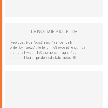
LE NOTIZIE PIÙ LETTE
[wpp post_type='post' limit=4 range='daily'
order_by='views' title_length=68 excerpt_length=68
thumbnail_width=150 thumbnail_height=150
thumbnail_build='predefined' stats_views=0]