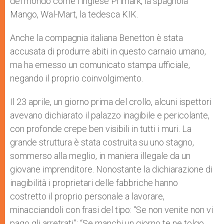
del mondo come l’inglese Primark, la spagnola
Mango, Wal-Mart, la tedesca KIK.
Anche la compagnia italiana Benetton è stata
accusata di produrre abiti in questo carnaio umano,
ma ha emesso un comunicato stampa ufficiale,
negando il proprio coinvolgimento.
Il 23 aprile, un giorno prima del crollo, alcuni ispettori
avevano dichiarato il palazzo inagibile e pericolante,
con profonde crepe ben visibili in tutti i muri. La
grande struttura è stata costruita su uno stagno,
sommerso alla meglio, in maniera illegale da un
giovane imprenditore. Nonostante la dichiarazione di
inagibilità i proprietari delle fabbriche hanno
costretto il proprio personale a lavorare,
minacciandoli con frasi del tipo: “Se non venite non vi
pago gli arretrati”; “Se manchi un giorno te ne tolgo