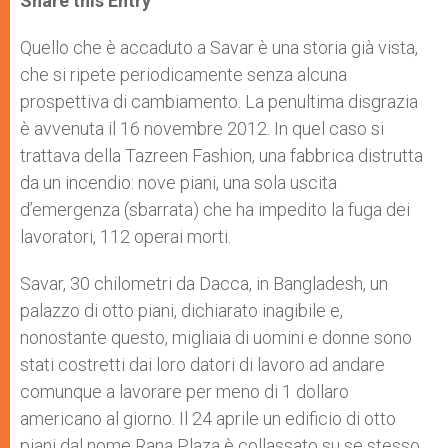
Share this Entry
s
e
b
t
e
A
n
o
e
p
g
o
r
Quello che è accaduto a Savar è una storia già vista,
p
e
k
che si ripete periodicamente senza alcuna
r
prospettiva di cambiamento. La penultima disgrazia
è avvenuta il 16 novembre 2012. In quel caso si
trattava della Tazreen Fashion, una fabbrica distrutta
da un incendio: nove piani, una sola uscita
d’emergenza (sbarrata) che ha impedito la fuga dei
lavoratori, 112 operai morti.
Savar, 30 chilometri da Dacca, in Bangladesh, un
palazzo di otto piani, dichiarato inagibile e,
nonostante questo, migliaia di uomini e donne sono
stati costretti dai loro datori di lavoro ad andare
comunque a lavorare per meno di 1 dollaro
americano al giorno. Il 24 aprile un edificio di otto
piani dal nome Rana Plaza è collassato su se stesso.