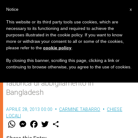
IT
Notice
x
This website or its third party tools use cookies, which are
necessary to its functioning and required to achieve the
purposes illustrated in the cookie policy. If you want to know
Savar: una tragedia annunciata
more or withdraw your consent to all or some of the cookies,
please refer to the
cookie policy
.
By closing this banner, scrolling this page, clicking a link or
La strumentalizzazione anti-
continuing to browse otherwise, you agree to the use of cookies.
occidentale dietro la strage nella
fabbrica di abbigliamento in
Bangladesh
APRILE 28, 2013 00:00
CARMINE TABARRO
CHIESE
LOCALI
W
M
F
T
S
h
e
a
w
h
a
s
c
i
a
t
s
e
t
r