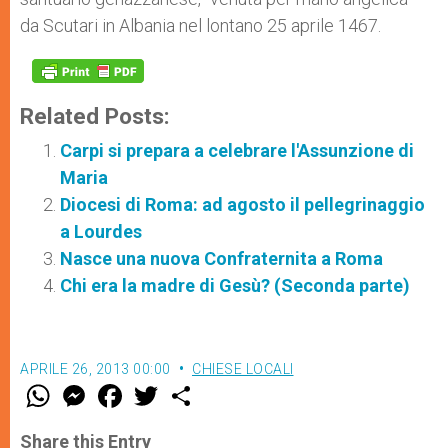
da Scutari in Albania nel lontano 25 aprile 1467.
Related Posts:
Carpi si prepara a celebrare l'Assunzione di
Maria
Diocesi di Roma: ad agosto il pellegrinaggio
a Lourdes
Nasce una nuova Confraternita a Roma
Chi era la madre di Gesù? (Seconda parte)
APRILE 26, 2013 00:00
CHIESE LOCALI
W
M
F
T
S
h
e
a
w
h
a
s
c
i
a
t
s
e
t
r
Share this Entry