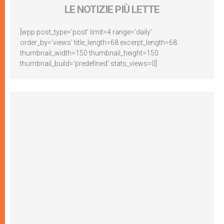
LE NOTIZIE PIÙ LETTE
[wpp post_type='post' limit=4 range='daily'
order_by='views' title_length=68 excerpt_length=68
thumbnail_width=150 thumbnail_height=150
thumbnail_build='predefined' stats_views=0]