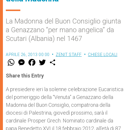
La Madonna del Buon Consiglio giunta
a Genazzano “per mano angelica” da
Scutari (Albania) nel 1467
APRILE 26, 2013 00:00
ZENIT STAFF
CHIESE LOCALI
W
M
F
T
S
h
e
a
w
h
a
s
c
i
a
t
s
e
t
r
Share this Entry
s
e
b
t
e
A
n
o
e
p
g
o
r
A presiedere ieri la solenne celebrazione Eucaristica
p
e
k
del pomeriggio della “Venuta” a Genazzano della
r
Madonna del Buon Consiglio, compatrona della
diocesi di Palestrina, giovedì prossimo, sarà il
cardinale Prosper Grech. Nominato cardinale da
papa Benedetto XVI il 18 febbraio 2012, all’età di 87