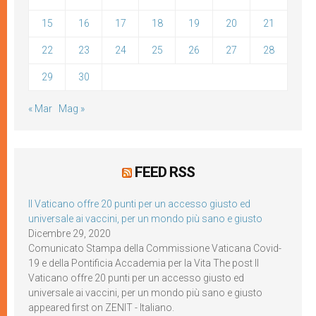
15
16
17
18
19
20
21
22
23
24
25
26
27
28
29
30
« Mar
Mag »
FEED RSS
Il Vaticano offre 20 punti per un accesso giusto ed
universale ai vaccini, per un mondo più sano e giusto
Dicembre 29, 2020
Comunicato Stampa della Commissione Vaticana Covid-
19 e della Pontificia Accademia per la Vita The post Il
Vaticano offre 20 punti per un accesso giusto ed
universale ai vaccini, per un mondo più sano e giusto
appeared first on ZENIT - Italiano.