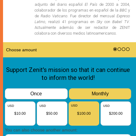
adjunto del diario español
El País
de 2000 a 2004,
colaborador de los programas en español de la
BBC
y
de
Radio Vaticano
. Fue director del mensual
Expreso
Latino
, realizó 41 programas en
Sky
con
Babel TV
.
Actualmente además de ser redactor de ZENIT
colabora con diversos medios latinoamericanos.