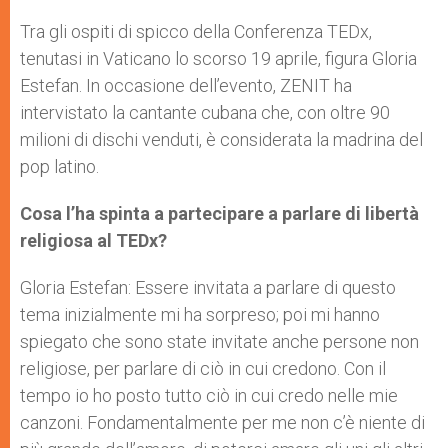
A
n
o
e
p
g
o
r
Tra gli ospiti di spicco della Conferenza TEDx,
p
e
k
tenutasi in Vaticano lo scorso 19 aprile, figura Gloria
r
Estefan. In occasione dell’evento, ZENIT ha
intervistato la cantante cubana che, con oltre 90
milioni di dischi venduti, è considerata la madrina del
pop latino.
Cosa l’ha spinta a partecipare a parlare di libertà
religiosa al TEDx?
Gloria Estefan: Essere invitata a parlare di questo
tema inizialmente mi ha sorpreso; poi mi hanno
spiegato che sono state invitate anche persone non
religiose, per parlare di ciò in cui credono. Con il
tempo io ho posto tutto ciò in cui credo nelle mie
canzoni. Fondamentalmente per me non c’è niente di