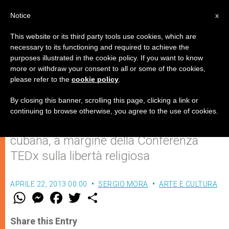
IT
Notice
x
This website or its third party tools use cookies, which are
necessary to its functioning and required to achieve the
purposes illustrated in the cookie policy. If you want to know
Gloria Estefan: "Alcune mie
more or withdraw your consent to all or some of the cookies,
please refer to the
cookie policy
.
canzoni sono come preghiere"
By closing this banner, scrolling this page, clicking a link or
continuing to browse otherwise, you agree to the use of cookies.
Intervista esclusiva alla cantante
cubana, a margine della Conferenza
TEDx sulla libertà religiosa
APRILE 22, 2013 00:00
SERGIO MORA
ARTE E CULTURA
W
M
F
T
S
h
e
a
w
h
a
s
c
i
a
t
s
e
t
r
Share this Entry
s
e
b
t
e