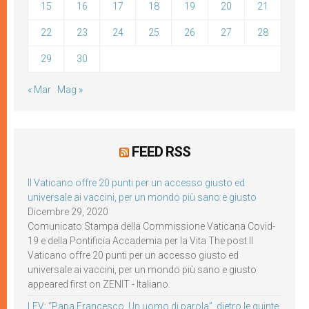
15
16
17
18
19
20
21
22
23
24
25
26
27
28
29
30
« Mar
Mag »
FEED RSS
Il Vaticano offre 20 punti per un accesso giusto ed
universale ai vaccini, per un mondo più sano e giusto
Dicembre 29, 2020
Comunicato Stampa della Commissione Vaticana Covid-
19 e della Pontificia Accademia per la Vita The post Il
Vaticano offre 20 punti per un accesso giusto ed
universale ai vaccini, per un mondo più sano e giusto
appeared first on ZENIT - Italiano.
LEV: “Papa Francesco. Un uomo di parola”, dietro le quinte