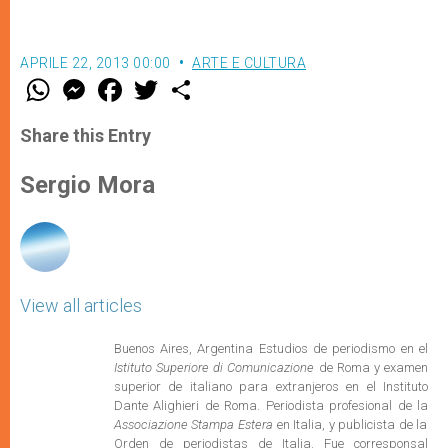
APRILE 22, 2013 00:00
ARTE E CULTURA
W
M
F
T
S
h
e
a
w
h
a
s
c
i
a
t
s
e
t
r
Share this Entry
s
e
b
t
e
A
n
o
e
p
g
o
r
Sergio Mora
p
e
k
r
View all articles
Buenos Aires, Argentina Estudios de periodismo en el
Istituto Superiore di Comunicazione
de Roma y examen
superior de italiano para extranjeros en el Instituto
Dante Alighieri de Roma. Periodista profesional de la
Associazione Stampa Estera
en Italia, y publicista de la
Orden de periodistas de Italia. Fue corresponsal